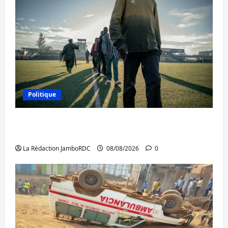
Politique
Kinshasa confirme la libération de 15
personnes affiliées à l’AFC/M23
La Rédaction JamboRDC
08/08/2026
0