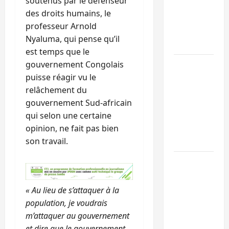
soutenus par le défenseur
l’UNPC
des droits humains, le
maintient
professeur Arnold
l’alerte contr
Nyaluma, qui pense qu’il
Ebola
est temps que le
gouvernement Congolais
Beni :
puisse réagir vu le
l’échange de
relâchement du
prisonniers
gouvernement Sud-africain
entre
qui selon une certaine
l’AFC/M23 et
opinion, ne fait pas bien
Kinshasa ne
son travail.
convainc pas
Processus de
Doha : 15
personnes
« Au lieu de s’attaquer à la
remises à
population, je voudrais
l’AFC/M23
m’attaquer au gouvernement
avec l’appui
et dire que le gouvernement