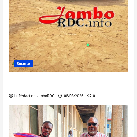
Société
Bagira : une ambulance renversée à Ciriri,
la NDSCI dénonce l’état de la route
La Rédaction JamboRDC
08/08/2026
0