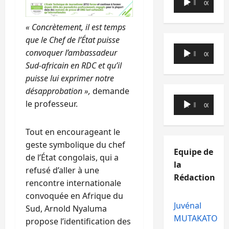
00:00
00:00
audio
« Concrètement, il est temps
que le Chef de l’État puisse
Lecteur
convoquer l’ambassadeur
00:00
00:00
audio
Sud-africain en RDC et qu’il
puisse lui exprimer notre
désapprobation »,
demande
Lecteur
le professeur.
00:00
00:00
audio
Tout en encourageant le
geste symbolique du chef
Equipe de
de l’État congolais, qui a
la
refusé d’aller à une
Rédaction
rencontre internationale
convoquée en Afrique du
Juvénal
Sud, Arnold Nyaluma
MUTAKATO
propose l’identification des