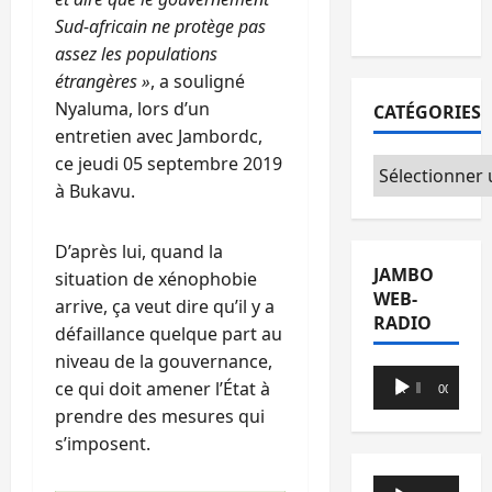
du CICR
Sud-africain ne protège pas
assez les populations
étrangères »
, a souligné
Nyaluma, lors d’un
CATÉGORIES
entretien avec Jambordc,
ce jeudi 05 septembre 2019
Catégories
à Bukavu.
D’après lui, quand la
JAMBO
situation de xénophobie
WEB-
arrive, ça veut dire qu’il y a
RADIO
défaillance quelque part au
niveau de la gouvernance,
Lecteur
ce qui doit amener l’État à
00:00
00:00
audio
prendre des mesures qui
s’imposent.
Lecteur