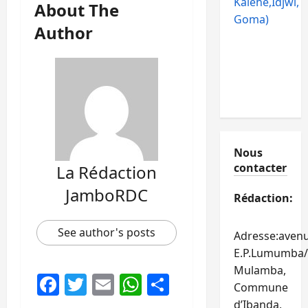
Kalehe,Idjwi,
About The
Goma)
Author
Nous
contacter
La Rédaction
JamboRDC
Rédaction:
See author's posts
Adresse:aven
E.P.Lumumba/
Mulamba,
Facebook
Twitter
Email
WhatsApp
Partager
Commune
d’Ibanda,