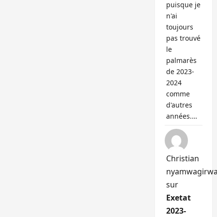
puisque je
n'ai
toujours
pas trouvé
le
palmarès
de 2023-
2024
comme
d'autres
années.…
Christian
nyamwagirw
sur
Exetat
2023-