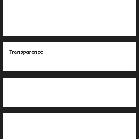
Transparence
A propos de nous
Rapport d’auto-évaluation de transparence (JTI)