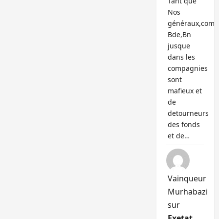
Tant que
Nos
généraux,com
Bde,Bn
jusque
dans les
compagnies
sont
mafieux et
de
detourneurs
des fonds
et de…
Vainqueur
Murhabazi
sur
Exetat