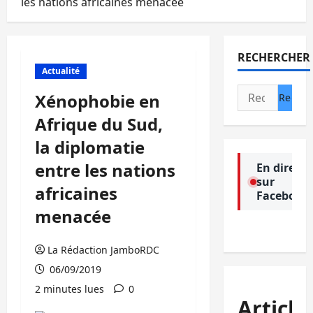
les nations africaines menacée
RECHERCHER
Actualité
Rechercher :
Xénophobie en
Afrique du Sud,
la diplomatie
entre les nations
En direct
sur
africaines
Facebook
menacée
La Rédaction JamboRDC
06/09/2019
2 minutes lues
0
Article