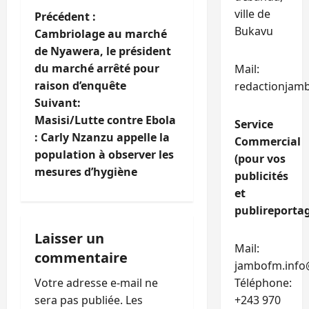
ville de
N
Précédent :
Bukavu
Cambriolage au marché
a
de Nyawera, le président
du marché arrêté pour
Mail:
v
raison d’enquête
redactionjam
i
Suivant:
Masisi/Lutte contre Ebola
Service
g
: Carly Nzanzu appelle la
Commercial
population à observer les
(pour vos
a
mesures d’hygiène
publicités
t
et
publireportag
i
Laisser un
o
Mail:
commentaire
jambofm.info
n
Votre adresse e-mail ne
Téléphone:
sera pas publiée.
Les
+243 970