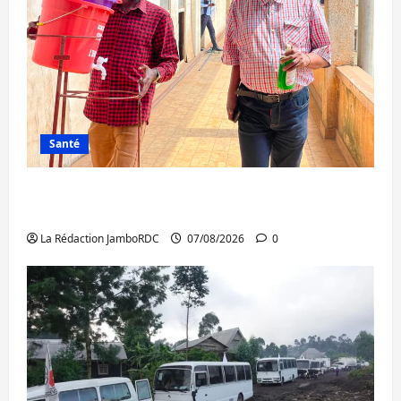
Santé
Sud-Kivu : l’UNPC maintient l’alerte contre
Ebola
La Rédaction JamboRDC
07/08/2026
0