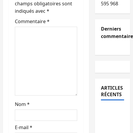
d
champs obligatoires sont
595 968
’
indiqués avec
*
Commentaire
*
a
Derniers
r
commentaire
t
i
c
l
ARTICLES
RÉCENTS
e
Nom
*
Kinshasa
confirme
la
E-mail
*
libération