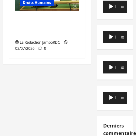
Droits Humains
Lecteur
00:00
00:00
audio
RDC : un mois de
présidence au Conseil
de sécurité de l’ONU
Lecteur
00:00
00:00
audio
La Rédaction JamboRDC
02/07/2026
0
Lecteur
00:00
00:00
audio
Lecteur
00:00
00:00
audio
Derniers
commentaire