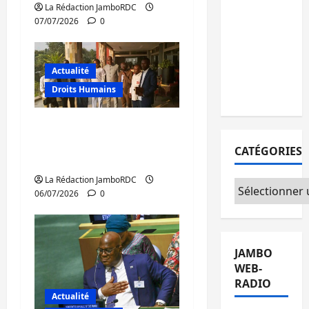
personnes
La Rédaction JamboRDC
07/07/2026
0
remises à
l’AFC/M23
avec
Actualité
l’appui du
Droits Humains
CICR
RDC : la Coalition C64
en consultations à
CATÉGORIES
Bujumbura
La Rédaction JamboRDC
Catégories
06/07/2026
0
JAMBO
WEB-
RADIO
Actualité