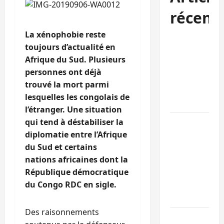
récent
La xénophobie reste
Kinshasa
toujours d’actualité en
confirme la
Afrique du Sud. Plusieurs
libération de
personnes ont déjà
15 personnes
trouvé la mort parmi
affiliées à
lesquelles les congolais de
l’AFC/M23
l’étranger. Une situation
qui tend à déstabiliser la
Bagira : une
diplomatie entre l’Afrique
ambulance
du Sud et certains
renversée à
nations africaines dont la
Ciriri, la
République démocratique
NDSCI
du Congo RDC en sigle.
dénonce l’éta
de la route
Des raisonnements
Sud-Kivu :