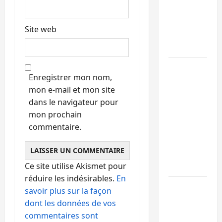
de 15
personnes
Site web
affiliées à
l’AFC/M23
Bagira :
Enregistrer mon nom,
une
mon e-mail et mon site
ambulance
dans le navigateur pour
renversée
mon prochain
à Ciriri, la
commentaire.
NDSCI
dénonce
l’état de
Ce site utilise Akismet pour
la route
réduire les indésirables.
En
Sud-Kivu
savoir plus sur la façon
: l’UNPC
dont les données de vos
maintient
commentaires sont