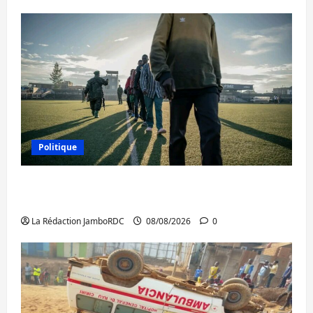
Politique
Kinshasa confirme la libération de 15
personnes affiliées à l’AFC/M23
La Rédaction JamboRDC
08/08/2026
0