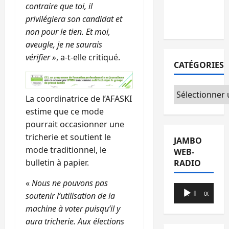
contraire que toi, il
avec l’appui
privilégiera son candidat et
du CICR
non pour le tien. Et moi,
aveugle, je ne saurais
vérifier »
, a-t-elle critiqué.
CATÉGORIES
Catégories
La coordinatrice de l’AFASKI
estime que ce mode
pourrait occasionner une
tricherie et soutient le
JAMBO
mode traditionnel, le
WEB-
bulletin à papier.
RADIO
«
Nous ne pouvons pas
Lecteur
soutenir l’utilisation de la
00:00
00:00
audio
machine à voter puisqu’il y
aura tricherie. Aux élections