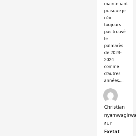
maintenant
puisque je
n'ai
toujours
pas trouvé
le
palmarès
de 2023-
2024
comme
d'autres
années.…
Christian
nyamwagirw
sur
Exetat