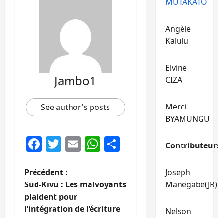
MUTAKATO
Angèle
Kalulu
Elvine
Jambo1
CIZA
Merci
See author's posts
BYAMUNGU
Facebook
Twitter
Email
WhatsApp
Partager
Contributeur
N
Précédent :
Joseph
Sud-Kivu : Les malvoyants
Manegabe(JR)
a
plaident pour
l’intégration de l’écriture
Nelson
v