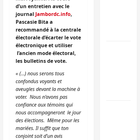
Sud-Kivu :
d’un entretien avec le
l’UNPC
journal
Jambordc.info
,
maintient
Pascasie Bita a
l’alerte contr
recommandé à la centrale
Ebola
électorale d’écarter le vote
électronique et utiliser
Beni :
l’ancien mode électoral,
l’échange de
les bulletins de vote.
prisonniers
entre
« (…) nous serons tous
l’AFC/M23 et
confondus voyants et
Kinshasa ne
aveugles devant la machine à
convainc pas
voter. Nous n’avons pas
confiance aux témoins qui
Processus de
nous accompagneront le jour
Doha : 15
des élections. Même pour les
personnes
mariées. Il suffit que ton
remises à
conjoint soit d’un avis
l’AFC/M23