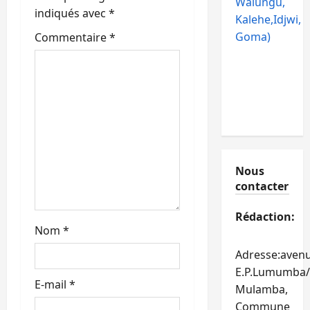
r
Walungu,
indiqués avec
*
Kalehe,Idjwi,
t
Goma)
Commentaire
*
i
c
l
e
Nous
contacter
Rédaction:
Nom
*
Adresse:aven
E.P.Lumumba/
E-mail
*
Mulamba,
Commune