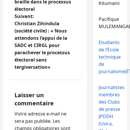
braille dans le processus
Kitumaini
i
électoral
Suivant:
Pacifique
g
Christian Zihindula
MULEMANGA
(société civile) : « Nous
a
attendons l’appui de la
Etudiants
t
SADC et CIRGL pour
de l’Ecole
parachever le processus
technique
i
électoral sans
de
tergiversation»
o
journalisme(ET
n
Journalistes
d
Laisser un
membres
des Clubs
commentaire
’
de presse
Votre adresse e-mail ne
JPDDH
a
sera pas publiée.
Les
(Uvira,
champs obligatoires sont