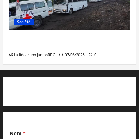
Société
Beni : l’échange de prisonniers entre
l’AFC/M23 et Kinshasa ne convainc pas
La Rédaction JamboRDC
07/08/2026
0
Contact et réclamations
Nom
*