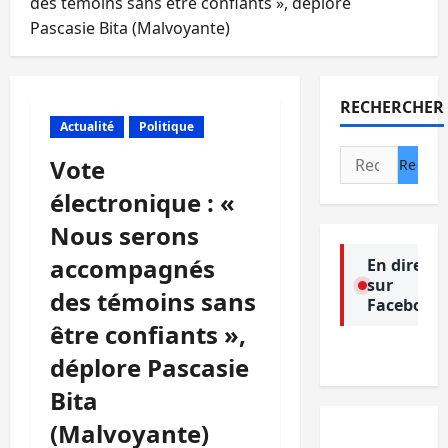
des témoins sans être confiants », déplore
Pascasie Bita (Malvoyante)
RECHERCHER
Actualité
Politique
Rechercher :
Vote
électronique : «
Nous serons
accompagnés
En direct
sur
des témoins sans
Facebook
être confiants »,
déplore Pascasie
Bita
(Malvoyante)