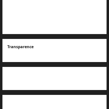
Transparence
A propos de nous
Rapport d’auto-évaluation de transparence (JTI)