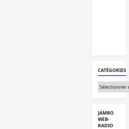
15
personnes
remises à
l’AFC/M23
avec
l’appui du
CICR
CATÉGORIES
Catégories
JAMBO
WEB-
RADIO