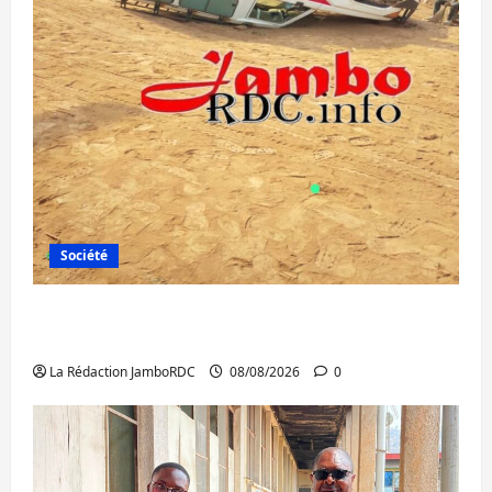
Société
Bagira : une ambulance renversée à Ciriri,
la NDSCI dénonce l’état de la route
La Rédaction JamboRDC
08/08/2026
0