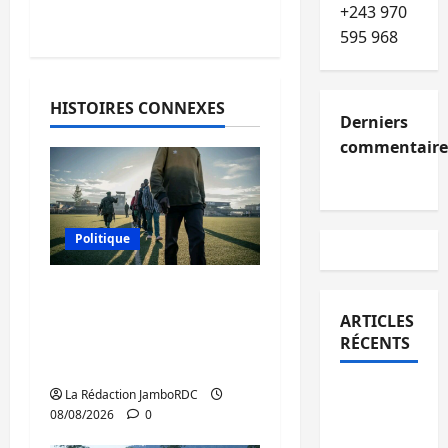
+243 970
595 968
HISTOIRES CONNEXES
Derniers
commentaire
Politique
Kinshasa confirme la
libération de 15
ARTICLES
personnes affiliées à
RÉCENTS
l’AFC/M23
Kinshasa
La Rédaction JamboRDC
08/08/2026
0
confirme
la