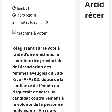
Article
Jambo1
récent
16/04/2018
2 minutes lues
0
Kinshasa
confirme la
libération de
15 personnes
Réagissant sur le vote à
affiliées à
l’aide d’une machine, la
l’AFC/M23
coordinatrice provinciale
de l’Association des
Bagira : une
femmes aveugles du Sud-
ambulance
Kivu (AFASKI), doute de la
renversée à
confiance de témoin qui
Ciriri, la
risquerait de voter un
NDSCI
candidat contrairement à
dénonce l’éta
la volonté de la personne
de la route
malvoyante. Au cours