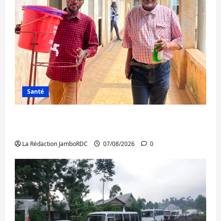
Santé
Sud-Kivu : l’UNPC maintient l’alerte contre
Ebola
La Rédaction JamboRDC
07/08/2026
0