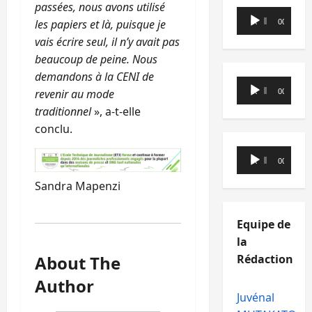
passées, nous avons utilisé
Lecteur
les papiers et là, puisque je
00:00
00:00
audio
vais écrire seul, il n’y avait pas
beaucoup de peine. Nous
demandons à la CENI de
Lecteur
revenir au mode
00:00
00:00
audio
traditionnel
», a-t-elle
conclu.
Lecteur
00:00
00:00
audio
Sandra Mapenzi
Equipe de
la
About The
Rédaction
Author
Juvénal