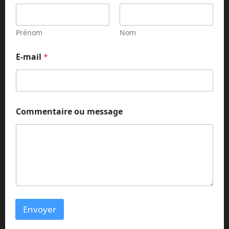
Prénom
Nom
m
E-mail
*
e
s
s
a
g
e
Commentaire ou message
m
e
s
s
a
g
e
*
Envoyer