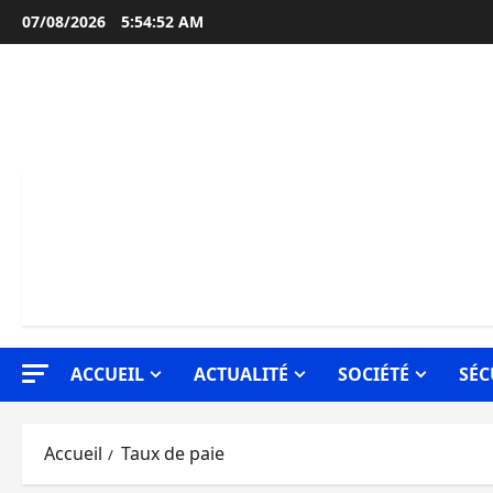
Aller
07/08/2026
5:54:53 AM
au
contenu
ACCUEIL
ACTUALITÉ
SOCIÉTÉ
SÉC
Accueil
Taux de paie