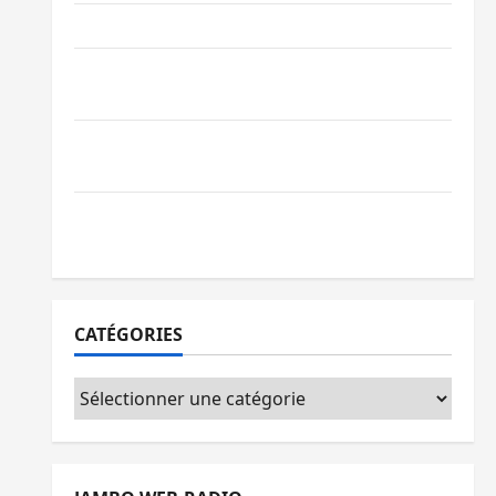
Ebola : la RDC intensifie la lutte avec l’OMS
Uvira : une journée de mercredi marquée
par l’appel à la paix
GENOCOST : l’AFC/M23 conteste la
démarche portée par Kinshasa
Ebola : après Bukavu, l’UNPC-Sud-Kivu
équipe les médias des territoires
CATÉGORIES
Catégories