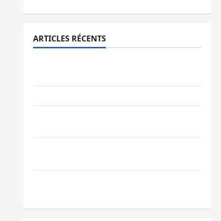
ARTICLES RÉCENTS
Bukavu : des routes en ruine paralysent la
circulation
Ebola : la RDC intensifie la lutte avec l’OMS
Uvira : une journée de mercredi marquée
par l’appel à la paix
GENOCOST : l’AFC/M23 conteste la
démarche portée par Kinshasa
Ebola : après Bukavu, l’UNPC-Sud-Kivu
équipe les médias des territoires