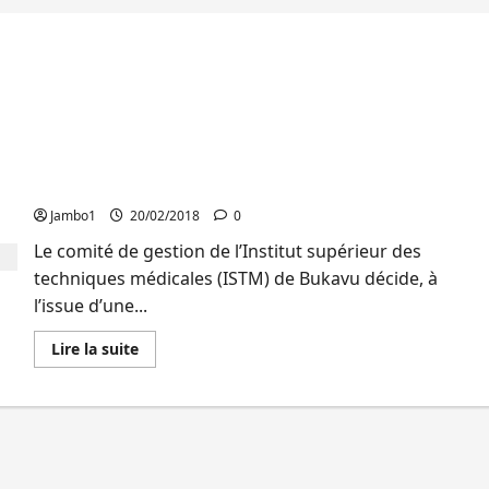
Bukavu : L’ISTM adopte le taux de paie de 920Fc les
frais académiques
Jambo1
20/02/2018
0
Le comité de gestion de l’Institut supérieur des
techniques médicales (ISTM) de Bukavu décide, à
l’issue d’une...
En
Lire la suite
savoir
plus
sur
Bukavu
:
L’ISTM
adopte
le
taux