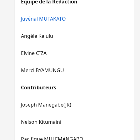
Equipe de la Rédaction
le
pour
volume.
augmenter
ou
Juvénal MUTAKATO
diminuer
le
Angèle Kalulu
volume.
Elvine CIZA
Merci BYAMUNGU
Contributeurs
Joseph Manegabe(JR)
Nelson Kitumaini
Pacifique MULEMANGABO