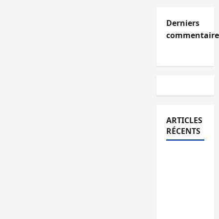
Derniers
commentaire
ARTICLES
RÉCENTS
Kinshasa
confirme
la
libération
de 15
personnes