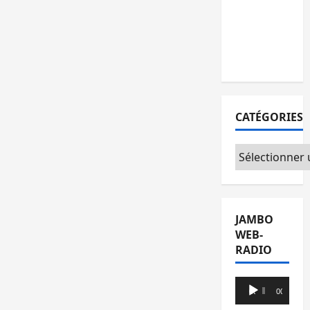
l’AFC/M23
avec
l’appui du
CICR
CATÉGORIES
Catégories
JAMBO
WEB-
RADIO
Lecteur
00:00
00:00
audio