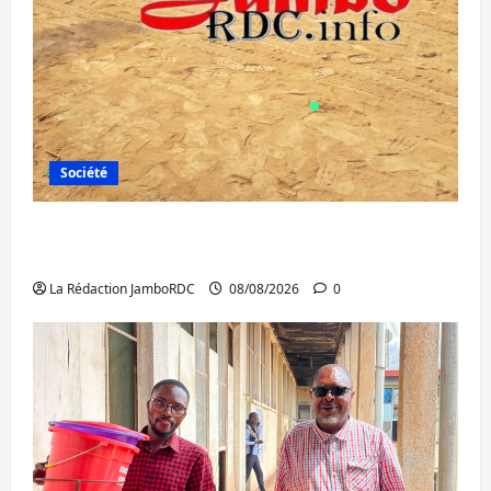
Société
Bagira : une ambulance renversée à Ciriri,
la NDSCI dénonce l’état de la route
La Rédaction JamboRDC
08/08/2026
0