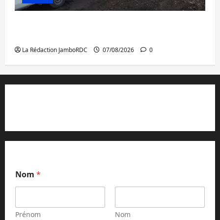
Beni : l’échange de prisonniers entre
l’AFC/M23 et Kinshasa ne convainc pas
La Rédaction JamboRDC
07/08/2026
0
Contact et réclamations
Nom
*
Prénom
Nom