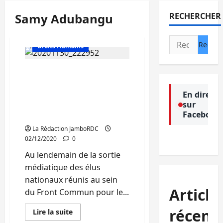
Samy Adubangu
RECHERCHER
Actualité
Rechercher :
Droits Humains
RDC : Samy Adubangu
promet de saisir la justice
contre sa famille
En direct
sur
politique (FCC) pour «faux
Facebook
et usage de faux»
La Rédaction JamboRDC
02/12/2020
0
Au lendemain de la sortie
médiatique des élus
nationaux réunis au sein
Article
du Front Commun pour le...
récent
En
Lire la suite
savoir