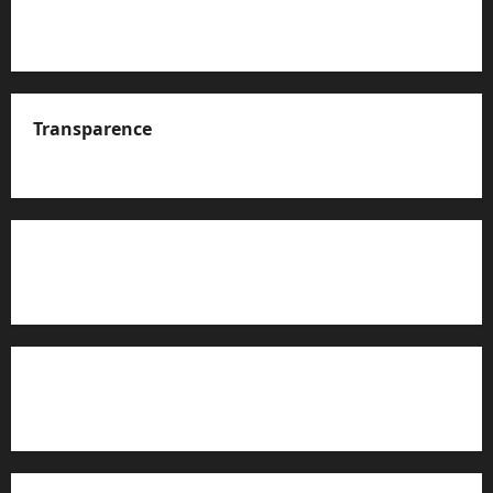
Transparence
A propos de nous
Rapport d’auto-évaluation de transparence (JTI)