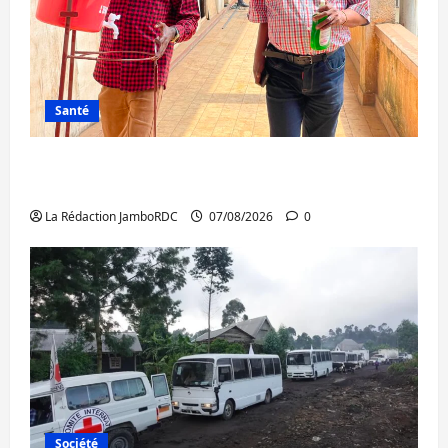
Santé
Sud-Kivu : l’UNPC maintient l’alerte contre
Ebola
La Rédaction JamboRDC
07/08/2026
0
Société