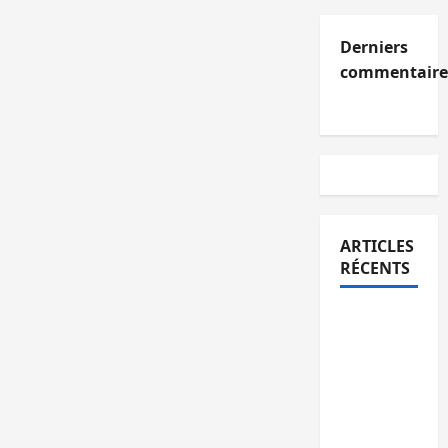
Derniers
commentaire
ARTICLES
RÉCENTS
Kinshasa
confirme
la
libération
de 15
personnes