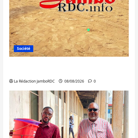
Société
Bagira : une ambulance renversée à Ciriri,
la NDSCI dénonce l’état de la route
La Rédaction JamboRDC
08/08/2026
0