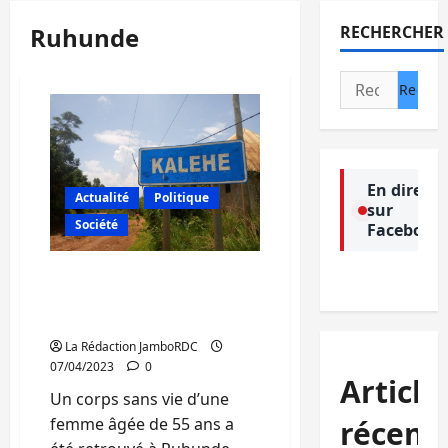
Ruhunde
RECHERCHER
Rechercher :
En direct
Actualité
Politique
sur
Société
Facebook
Kalehe : Un corps sans vie
d’une femme âgée de 55
ans retrouvé à Ruhunde
La Rédaction JamboRDC
07/04/2023
0
Article
Un corps sans vie d’une
récent
femme âgée de 55 ans a