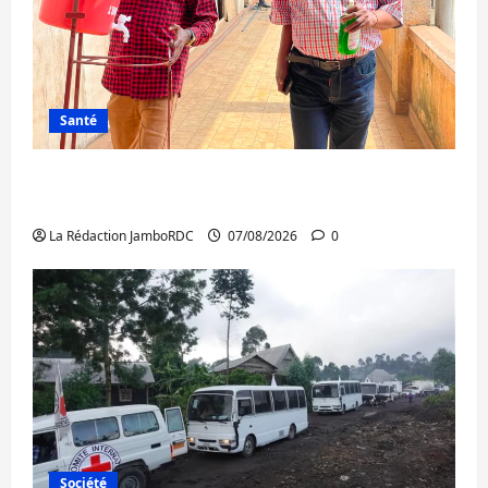
Santé
Sud-Kivu : l’UNPC maintient l’alerte contre
Ebola
La Rédaction JamboRDC
07/08/2026
0
Société