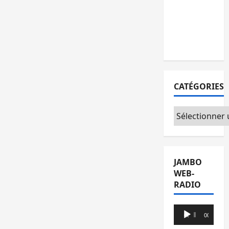
l’AFC/M23
avec
l’appui du
CICR
CATÉGORIES
Catégories
JAMBO
WEB-
RADIO
Lecteur
00:00
00:00
audio