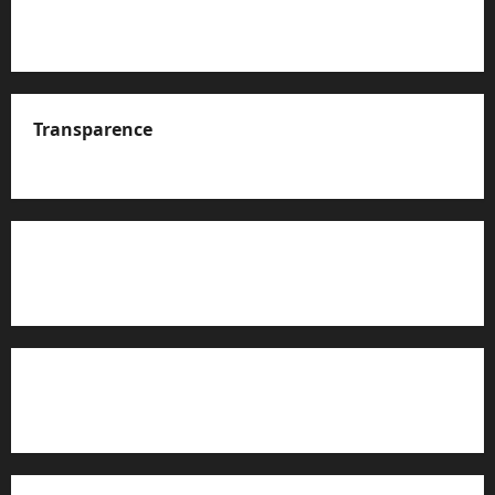
Transparence
A propos de nous
Rapport d’auto-évaluation de transparence (JTI)