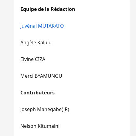
diminuer
haut/bas
Equipe de la Rédaction
le
pour
volume.
augmenter
ou
Juvénal MUTAKATO
diminuer
le
Angèle Kalulu
volume.
Elvine CIZA
Merci BYAMUNGU
Contributeurs
Joseph Manegabe(JR)
Nelson Kitumaini