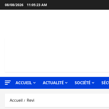
Aller
08/08/2026
11:05:24 AM
au
contenu
ACCUEIL
ACTUALITÉ
SOCIÉTÉ
SÉC
Accueil
Revi