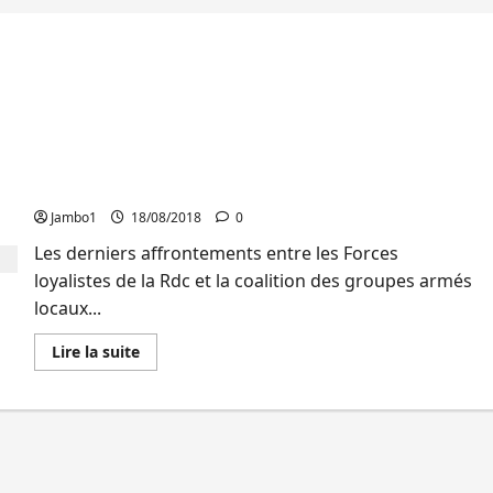
Sud-Kivu: Plaidoyer en faveur des femmes
victimes des violences sexuelles à Shabunda
Jambo1
18/08/2018
0
Les derniers affrontements entre les Forces
loyalistes de la Rdc et la coalition des groupes armés
locaux...
En
Lire la suite
savoir
plus
sur
Sud-
Kivu:
Plaidoyer
en
faveur
des