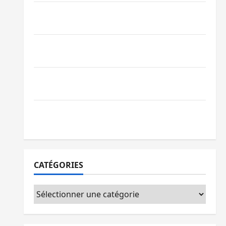
Bagira : une ambulance renversée à Ciriri,
la NDSCI dénonce l’état de la route
Sud-Kivu : l’UNPC maintient l’alerte contre
Ebola
Beni : l’échange de prisonniers entre
l’AFC/M23 et Kinshasa ne convainc pas
Processus de Doha : 15 personnes remises
à l’AFC/M23 avec l’appui du CICR
CATÉGORIES
Catégories