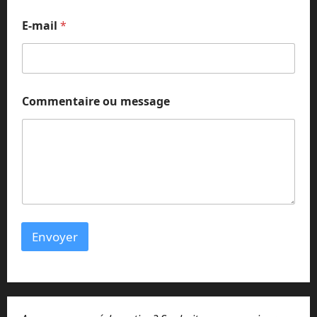
*
o
E-mail
*
u
Commentaire ou message
Envoyer