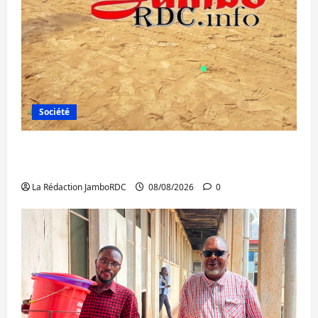
Société
Bagira : une ambulance renversée à Ciriri,
la NDSCI dénonce l’état de la route
La Rédaction JamboRDC
08/08/2026
0