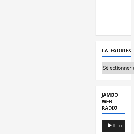
l’AFC/M23
avec
l’appui du
CICR
CATÉGORIES
Catégories
JAMBO
WEB-
RADIO
Lecteur
00:00
00:00
audio