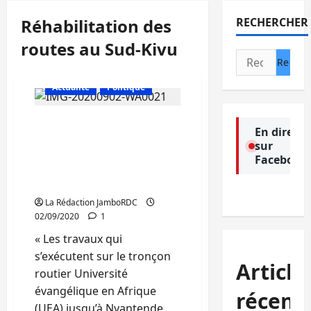
Réhabilitation des
RECHERCHER
routes au Sud-Kivu
Rechercher :
Actualité
Politique
Sud-Kivu : Réhabilitation
En direct
du tronçon routier UEA-
sur
Nyantende, l’ACGT se
Facebook
plaint sur un seul
problème
La Rédaction JamboRDC
02/09/2020
1
« Les travaux qui
s’exécutent sur le tronçon
Article
routier Université
évangélique en Afrique
récent
(UEA) jusqu’à Nyantende,