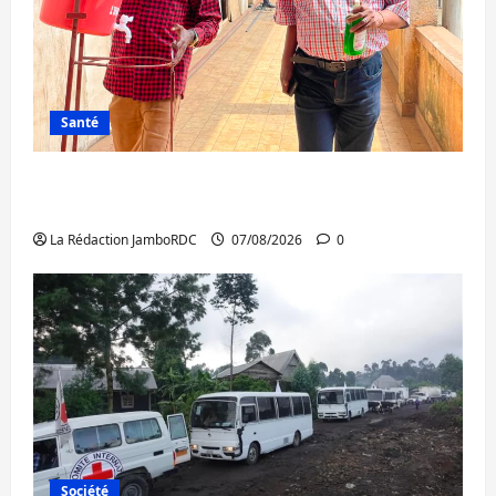
Santé
Sud-Kivu : l’UNPC maintient l’alerte contre
Ebola
La Rédaction JamboRDC
07/08/2026
0
Société