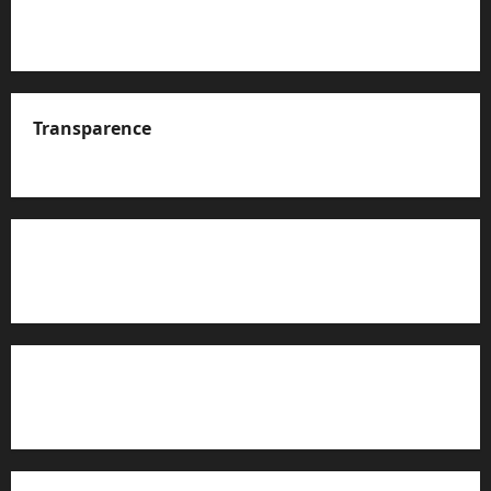
Transparence
A propos de nous
Rapport d’auto-évaluation de transparence (JTI)