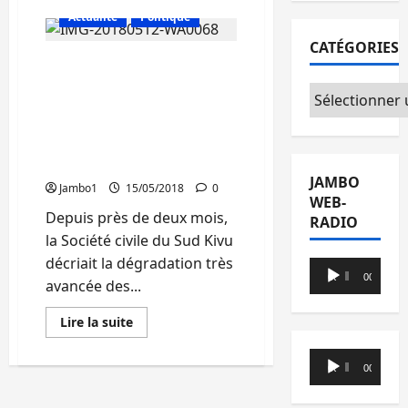
sur
Actualité
Politique
Une
équipe
CATÉGORIES
de
Infrastructures : La
suivi
du
Société civile du Sud-Kivu
programme
Catégories
d’urgence
salue la relance des
du
travaux de réhabilitation
Chef
de
des routes dans la
l’Etat
province
séjourne
au
JAMBO
Jambo1
15/05/2018
0
Sud-
WEB-
Kivu
Depuis près de deux mois,
RADIO
la Société civile du Sud Kivu
décriait la dégradation très
Lecteur
00:00
00:00
avancée des...
audio
En
Lire la suite
savoir
plus
Lecteur
sur
00:00
00:00
Infrastructures
audio
:
La