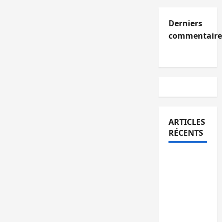
Derniers
commentaire
ARTICLES
RÉCENTS
Kinshasa
confirme
la
libération
de 15
personnes