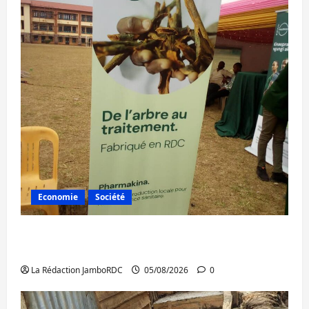
Economie
Société
Bukavu : la Pharmakina expose son savoir-
faire à Kivu Soko Foire
La Rédaction JamboRDC
05/08/2026
0