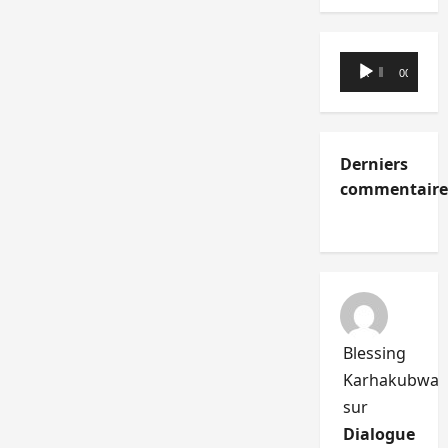
Lecteur
00:00
00:00
audio
Derniers
commentaire
Blessing
Karhakubwa
sur
Dialogue