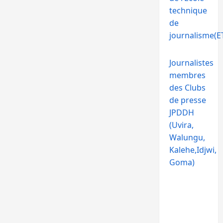
technique
de
journalisme(ET
Journalistes
membres
des Clubs
de presse
JPDDH
(Uvira,
Walungu,
Kalehe,Idjwi,
Goma)