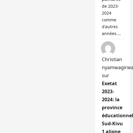
de 2023-
2024
comme
d'autres
années.…
Christian
nyamwagirw
sur
Exetat
2023-
2024: la
province
éducationnel
Sud-Kivu
1 aligne