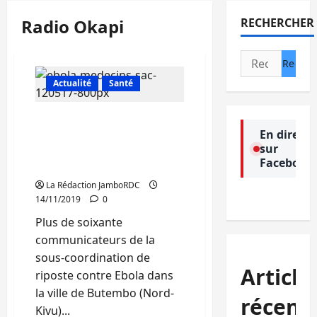
Radio Okapi
RECHERCHER
Rechercher :
Actualité
Santé
Butembo : les
En direct
communicateurs sur la
sur
riposte à Ebola décrètent
Facebook
une grève sèche
La Rédaction JamboRDC
14/11/2019
0
Plus de soixante
communicateurs de la
sous-coordination de
Article
riposte contre Ebola dans
la ville de Butembo (Nord-
récent
Kivu)...