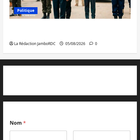
Politique
Sud-Kivu : de retour à Uvira, Purusi relance
les priorités sécuritaires
La Rédaction JamboRDC
05/08/2026
0
Contact et réclamations
Nom
*