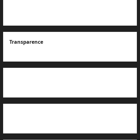
Transparence
A propos de nous
Rapport d’auto-évaluation de transparence (JTI)