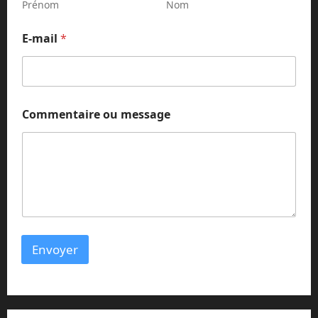
g
Prénom
Nom
e
*
E-mail
*
m
e
s
s
a
g
Commentaire ou message
e
Envoyer