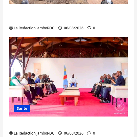
Bukavu : des routes en ruine paralysent la
circulation
La Rédaction JamboRDC
06/08/2026
0
Santé
Ebola : la RDC intensifie la lutte avec l’OMS
La Rédaction JamboRDC
06/08/2026
0