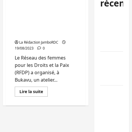
récent
Programme Psychosocial
Régional, PPR/DDC, sur la
prise en charge
Bukavu : des
psychosociale
routes en
Individuelle des
ruine
survivantes des VSBG
paralysent la
La Rédaction JamboRDC
circulation
19/08/2023
0
Ebola : la RD
Le Réseau des femmes
intensifie la
pour les Droits et la Paix
lutte avec
(RFDP) a organisé, à
l’OMS
Bukavu, un atelier...
Uvira : une
En
Lire la suite
savoir
journée de
plus
sur
mercredi
Sud-
Kivu:
marquée par
le
l’appel à la
RFDP
renforce
paix
les