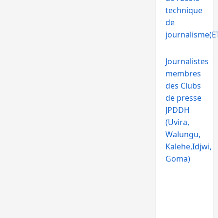
technique
de
journalisme(ET
Journalistes
membres
des Clubs
de presse
JPDDH
(Uvira,
Walungu,
Kalehe,Idjwi,
Goma)