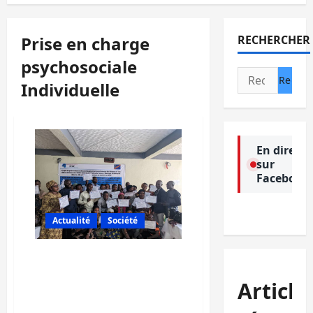
Prise en charge
RECHERCHER
psychosociale
Rechercher :
Individuelle
En direct
sur
Facebook
Actualité
Société
Sud-Kivu: le RFDP
renforce les capacités des
Article
APS et des psychologues
des ONG partenaires du