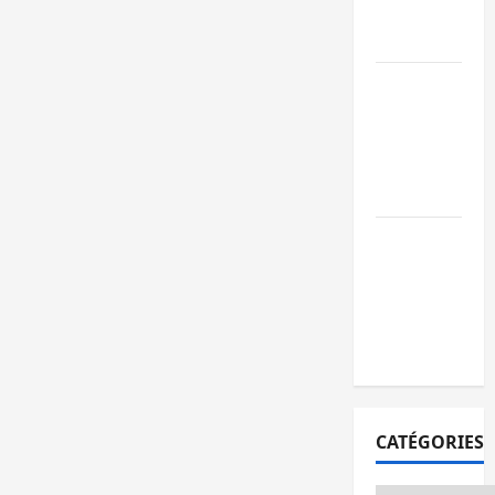
publics est
lancé
Sud-Kivu : de
retour à Uvir
Purusi relanc
les priorités
sécuritaires
Bukavu : vols
et agressions
en série, la
société civile
appelle à agir
CATÉGORIES