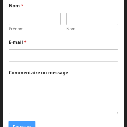
Nom
*
Prénom
Nom
E
E-mail
*
-
m
a
i
l
C
Commentaire ou message
o
m
m
e
n
t
a
i
r
e
Envoyer