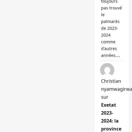
toujours
pas trouvé
le
palmarès
de 2023-
2024
comme
d'autres
années.…
Christian
nyamwagirw
sur
Exetat
2023-
2024: la
province