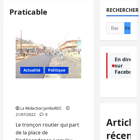
Praticable
RECHERCHER
Rechercher :
En direct
sur
Actualité
Politique
Facebook
Bukavu : Enfin, le tronçon
routier Industriel -Marché
de Kadutu est praticable
La Rédaction JamboRDC
21/07/2022
0
Article
Le tronçon routier qui part
récent
de la place de