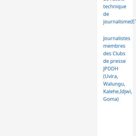
technique
de
journalisme(ET
Journalistes
membres
des Clubs
de presse
JPDDH
(Uvira,
Walungu,
Kalehe,Idjwi,
Goma)