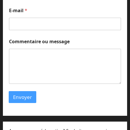
o
m
E-mail
*
Commentaire ou message
Envoyer