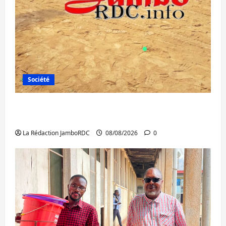
Société
Bagira : une ambulance renversée à Ciriri,
la NDSCI dénonce l’état de la route
La Rédaction JamboRDC
08/08/2026
0