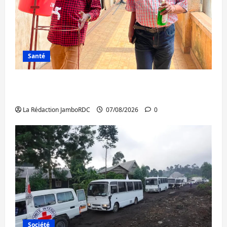
Santé
Sud-Kivu : l’UNPC maintient l’alerte contre
Ebola
La Rédaction JamboRDC
07/08/2026
0
Société