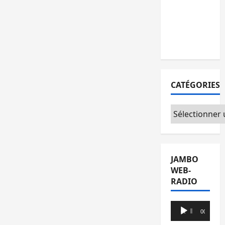
l’AFC/M23
avec
l’appui du
CICR
CATÉGORIES
Catégories
JAMBO
WEB-
RADIO
Lecteur
00:00
00:00
audio