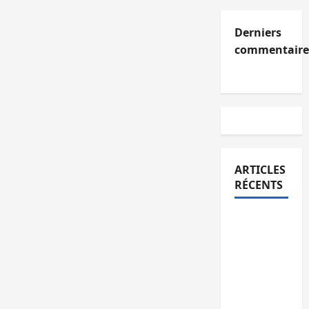
Derniers
commentaire
ARTICLES
RÉCENTS
Kinshasa
confirme
la
libération
de 15
personnes