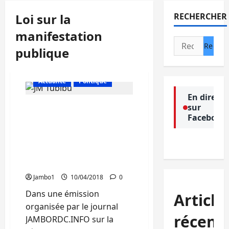
Loi sur la
RECHERCHER
manifestation
Rechercher :
publique
Actualité
Politique
En direct
sur
Loi sur la manifestation
Facebook
publique : « La faiblesse
se trouve souvent dans
l’interprétation du régime
en place », estime Jean-
Moreau Tubibu
Jambo1
10/04/2018
0
Dans une émission
Article
organisée par le journal
récent
JAMBORDC.INFO sur la