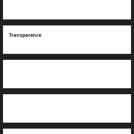
Transparence
A propos de nous
Rapport d’auto-évaluation de transparence (JTI)