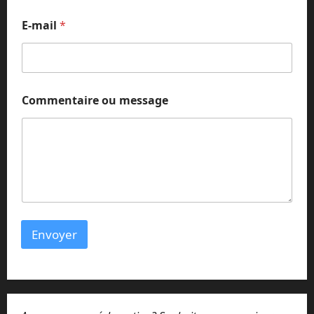
E
E-mail
*
-
m
a
i
l
*
Commentaire ou message
N
o
m
Envoyer