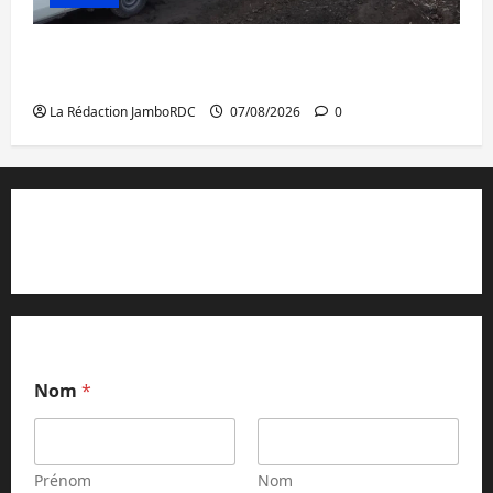
Beni : l’échange de prisonniers entre
l’AFC/M23 et Kinshasa ne convainc pas
La Rédaction JamboRDC
07/08/2026
0
Contact et réclamations
Nom
*
Prénom
Nom