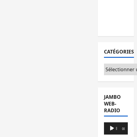
l’AFC/M23
avec
l’appui du
CICR
CATÉGORIES
Catégories
JAMBO
WEB-
RADIO
Lecteur
00:00
00:00
audio