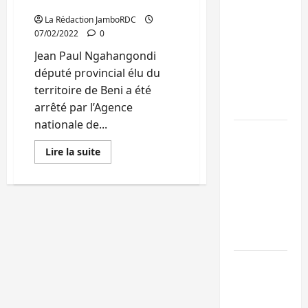
médiatiques
Kinshasa
La Rédaction JamboRDC
07/02/2022
0
confirme la
libération de
Jean Paul Ngahangondi
15 personnes
député provincial élu du
affiliées à
territoire de Beni a été
l’AFC/M23
arrêté par l’Agence
nationale de...
Bagira : une
ambulance
En
Lire la suite
savoir
renversée à
plus
sur
Ciriri, la
Nord-
Kivu/Etat
NDSCI
de
siège:
dénonce l’éta
Le
de la route
député
Jean
Paul
Sud-Kivu :
Ngahangondi
serait
l’UNPC
arrêté
pour
maintient
ses