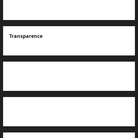
Transparence
A propos de nous
Rapport d’auto-évaluation de transparence (JTI)