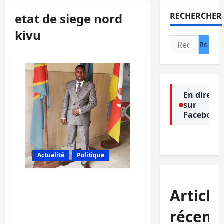
etat de siege nord
RECHERCHER
kivu
Rechercher :
En direct
sur
Facebook
Actualité
Politique
Nord-Kivu/Etat de siège:
Article
Le député Jean Paul
Ngahangondi serait
récent
arrêté pour ses sorties