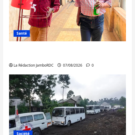
Santé
Sud-Kivu : l’UNPC maintient l’alerte contre
Ebola
La Rédaction JamboRDC
07/08/2026
0
Société