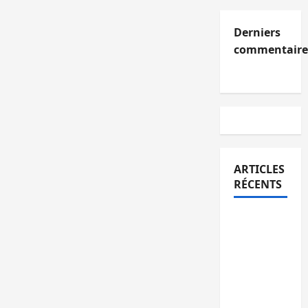
Derniers
commentaire
ARTICLES
RÉCENTS
Kinshasa
confirme
la
libération
de 15
personnes