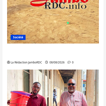
Société
Bagira : une ambulance renversée à Ciriri,
la NDSCI dénonce l’état de la route
La Rédaction JamboRDC
08/08/2026
0