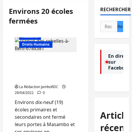
Environs 20 écoles
RECHERCHER
fermées
Rechercher :
Actualité
Droits Humains
En direct
Beni : Environs 20 écoles
sur
fermées suite aux
Facebook
attaques attribuées aux
rebelles d’ADF à Rwenzori
La Rédaction JamboRDC
28/04/2022
0
Environs dix-neuf (19)
écoles primaires et
Article
secondaires ont fermé
leurs portes à Masambo et
récent
ses environs en...