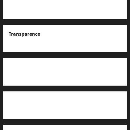
Transparence
A propos de nous
Rapport d’auto-évaluation de transparence (JTI)