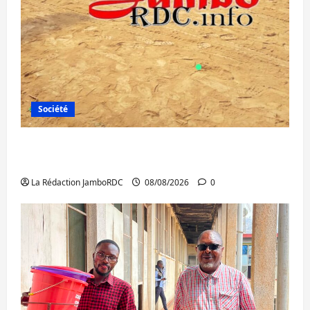
Société
Bagira : une ambulance renversée à Ciriri,
la NDSCI dénonce l’état de la route
La Rédaction JamboRDC
08/08/2026
0