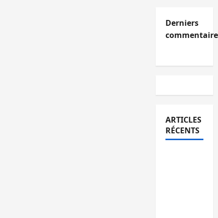
Derniers
commentaire
ARTICLES
RÉCENTS
Kinshasa
confirme
la
libération
de 15
personnes