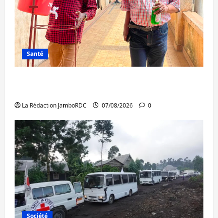
Santé
Sud-Kivu : l’UNPC maintient l’alerte contre
Ebola
La Rédaction JamboRDC
07/08/2026
0
Société