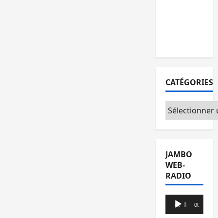
l’AFC/M23
avec
l’appui du
CICR
CATÉGORIES
Catégories
JAMBO
WEB-
RADIO
Lecteur
00:00
00:00
audio