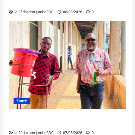
la NDSCI dénonce l’état de la route
La Rédaction JamboRDC
08/08/2026
0
Santé
Sud-Kivu : l’UNPC maintient l’alerte contre
Ebola
La Rédaction JamboRDC
07/08/2026
0