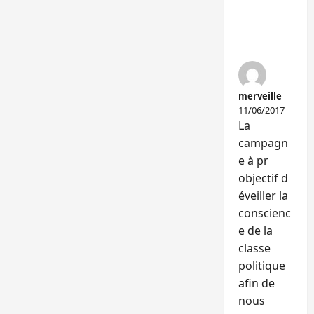
RÉPONDR
E
merveille
11/06/2017
La
campagn
e à pr
objectif d
éveiller la
conscienc
e de la
classe
politique
afin de
nous