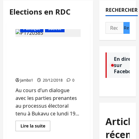
Elections en RDC
RECHERCHER
Actualité
Culture
Rechercher :
Politique
Société
Deux journées de fête au
cours du processus
électoral en RDC,
En direct
sur
Gaudens Maheshe (SEP
Facebook
CENI/Sud Kivu)
Jambo1
20/12/2018
0
Au cours d’un dialogue
avec les parties prenantes
au processus électoral
tenu à Bukavu ce lundi 19...
Article
En
Lire la suite
savoir
récent
Actualité
Culture
plus
sur