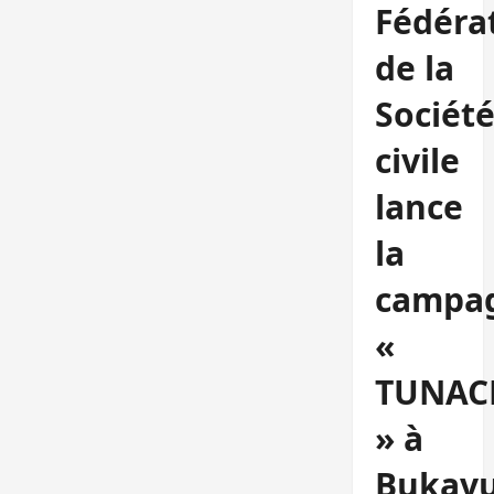
Fédéra
de la
Sociét
civile
lance
la
campa
«
TUNAC
» à
Bukavu