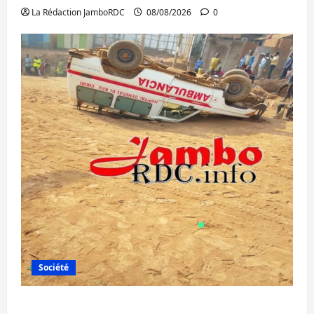
La Rédaction JamboRDC
08/08/2026
0
Société
Bagira : une ambulance renversée à Ciriri,