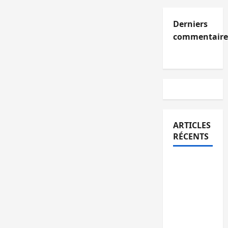
Derniers
commentaire
ARTICLES
RÉCENTS
Kinshasa
confirme
la
libération
de 15
personnes