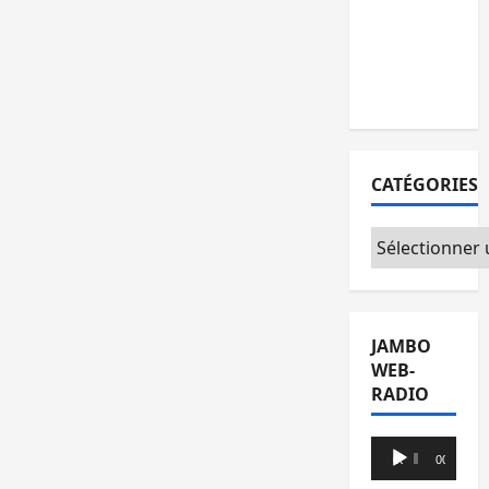
l’AFC/M23
avec
l’appui du
CICR
CATÉGORIES
Catégories
JAMBO
WEB-
RADIO
Lecteur
00:00
00:00
audio