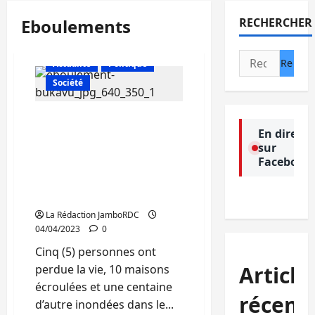
Eboulements
RECHERCHER
Rechercher :
Actualité
Politique
Société
Bukavu: 5 personnes
En direct
mortes suite aux
sur
éboulements enregistrés
Facebook
au quartier Ndendere
dans le seul mois de mars
2023
La Rédaction JamboRDC
04/04/2023
0
Cinq (5) personnes ont
Article
perdue la vie, 10 maisons
écroulées et une centaine
récent
d’autre inondées dans le...