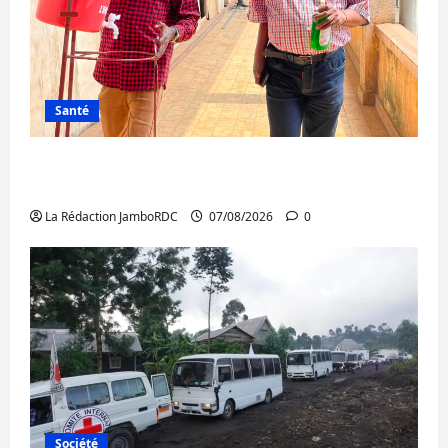
Santé
Sud-Kivu : l’UNPC maintient l’alerte contre
Ebola
La Rédaction JamboRDC
07/08/2026
0
Société