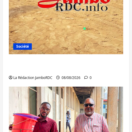
Société
Bagira : une ambulance renversée à Ciriri,
la NDSCI dénonce l’état de la route
La Rédaction JamboRDC
08/08/2026
0