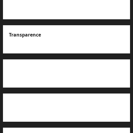
Transparence
A propos de nous
Rapport d’auto-évaluation de transparence (JTI)