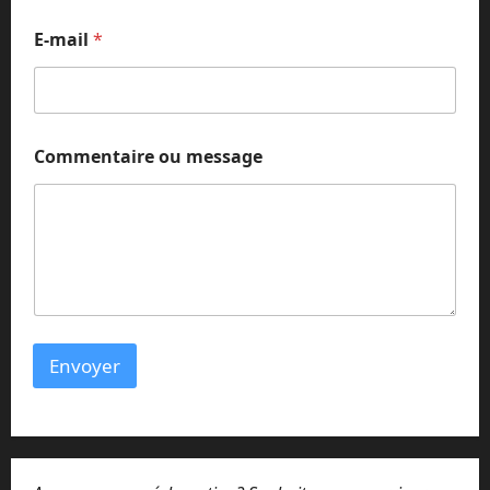
E-mail
*
*
Commentaire ou message
*
E
-
m
a
i
l
Envoyer