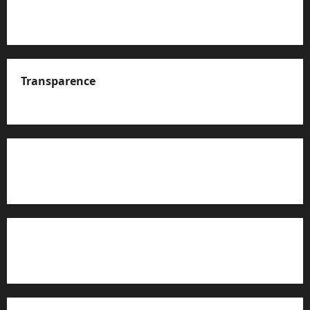
Transparence
A propos de nous
Rapport d’auto-évaluation de transparence (JTI)