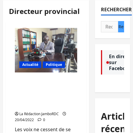
Directeur provincial
RECHERCHER
Rechercher :
En direct
sur
Actualité
Politique
Facebook
Bukavu: La SNEL invite
ses clients non encore
desservis en compteurs à
prepaiement « Cash
power » à la patience
Article
La Rédaction JamboRDC
20/04/2022
0
récent
Les voix ne cessent de se