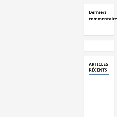
Derniers
commentaire
ARTICLES
RÉCENTS
Kinshasa
confirme
la
libération
de 15
personnes