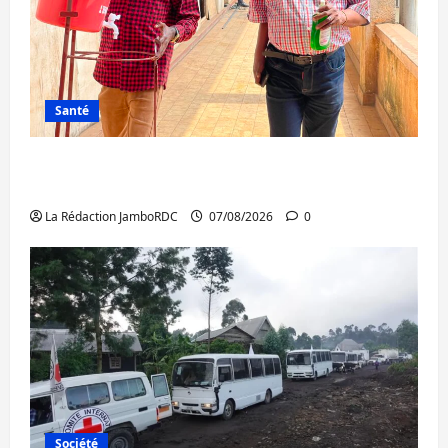
Santé
Sud-Kivu : l’UNPC maintient l’alerte contre
Ebola
La Rédaction JamboRDC
07/08/2026
0
Société