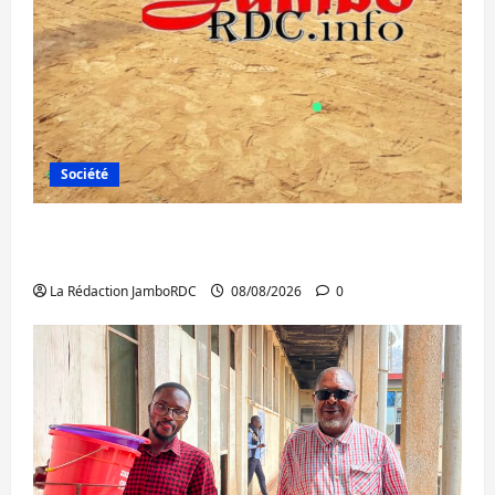
Société
Bagira : une ambulance renversée à Ciriri,
la NDSCI dénonce l’état de la route
La Rédaction JamboRDC
08/08/2026
0