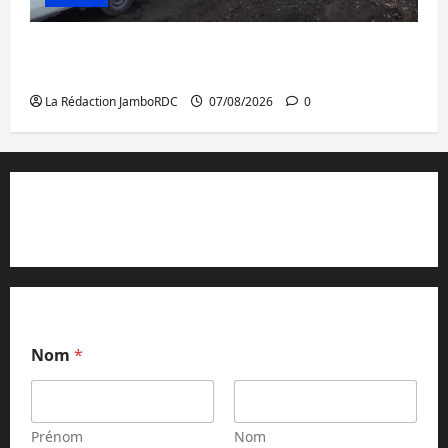
Beni : l’échange de prisonniers entre
l’AFC/M23 et Kinshasa ne convainc pas
La Rédaction JamboRDC
07/08/2026
0
Contact et réclamations
Nom
*
Prénom
Nom