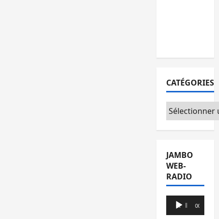
l’AFC/M23
avec
l’appui du
CICR
CATÉGORIES
Catégories
JAMBO
WEB-
RADIO
Lecteur
00:00
00:00
audio