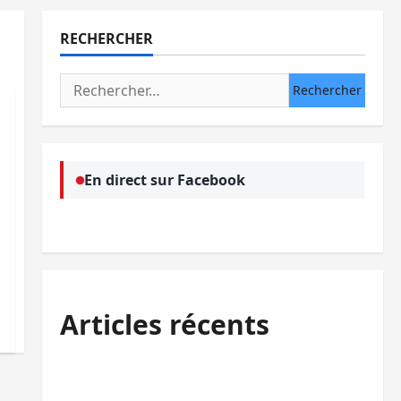
RECHERCHER
Rechercher :
En direct sur Facebook
Articles récents
Beni : l’échange de prisonniers entre
l’AFC/M23 et Kinshasa ne convainc pas