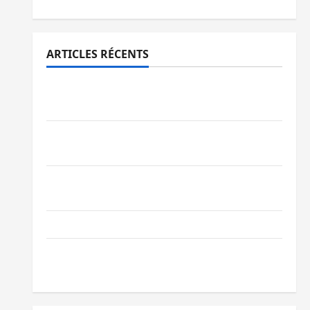
ARTICLES RÉCENTS
Beni : l’échange de prisonniers entre
l’AFC/M23 et Kinshasa ne convainc pas
Processus de Doha : 15 personnes remises
à l’AFC/M23 avec l’appui du CICR
Bukavu : des routes en ruine paralysent la
circulation
Ebola : la RDC intensifie la lutte avec l’OMS
Uvira : une journée de mercredi marquée
par l’appel à la paix