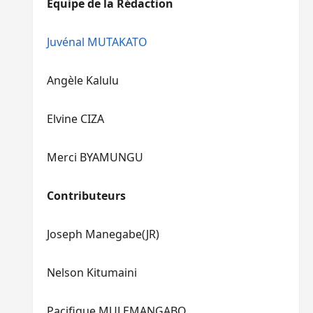
Equipe de la Rédaction
le
pour
volume.
augmenter
ou
Juvénal MUTAKATO
diminuer
le
Angèle Kalulu
volume.
Elvine CIZA
Merci BYAMUNGU
Contributeurs
Joseph Manegabe(JR)
Nelson Kitumaini
Pacifique MULEMANGABO