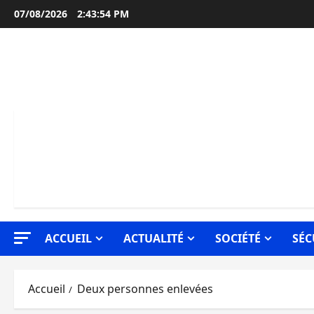
Aller
07/08/2026
2:43:55 PM
au
contenu
ACCUEIL
ACTUALITÉ
SOCIÉTÉ
SÉC
Accueil
Deux personnes enlevées