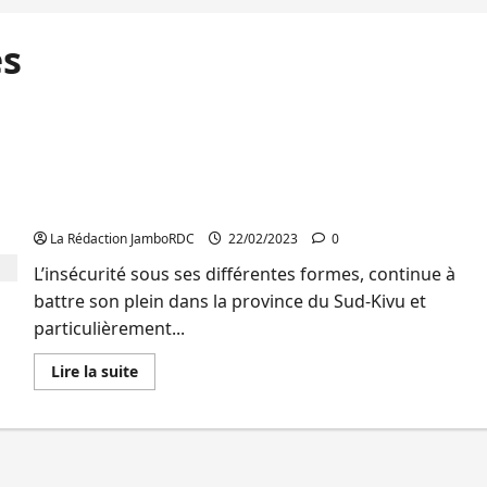
es
Insécurité à Uvira: Deux personnes enlevées par
des hommes armés non autrement identifiées en
pleine journée
La Rédaction JamboRDC
22/02/2023
0
L’insécurité sous ses différentes formes, continue à
battre son plein dans la province du Sud-Kivu et
particulièrement...
En
Lire la suite
savoir
plus
sur
Insécurité
à
Uvira:
Deux