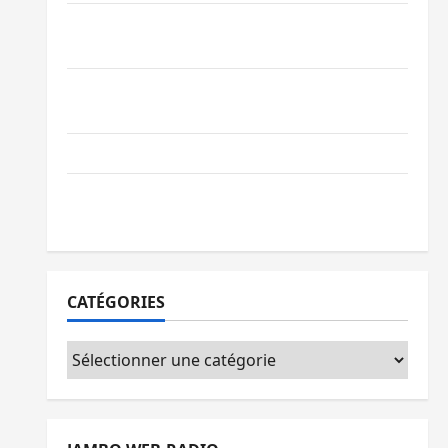
Processus de Doha : 15 personnes remises
à l’AFC/M23 avec l’appui du CICR
Bukavu : des routes en ruine paralysent la
circulation
Ebola : la RDC intensifie la lutte avec l’OMS
Uvira : une journée de mercredi marquée
par l’appel à la paix
CATÉGORIES
Catégories