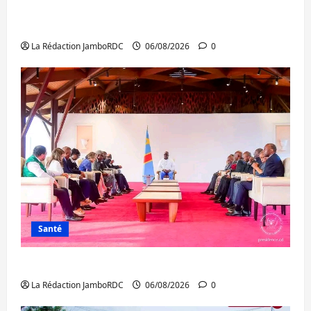
Bukavu : des routes en ruine paralysent la
circulation
La Rédaction JamboRDC
06/08/2026
0
Santé
Ebola : la RDC intensifie la lutte avec l’OMS
La Rédaction JamboRDC
06/08/2026
0