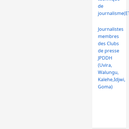
de
journalisme(ET
Journalistes
membres
des Clubs
de presse
JPDDH
(Uvira,
Walungu,
Kalehe,Idjwi,
Goma)