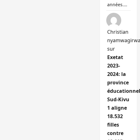
années.…
Christian
nyamwagirw
sur
Exetat
2023-
2024: la
province
éducationnel
Sud-Kivu
1 aligne
18.532
filles
contre