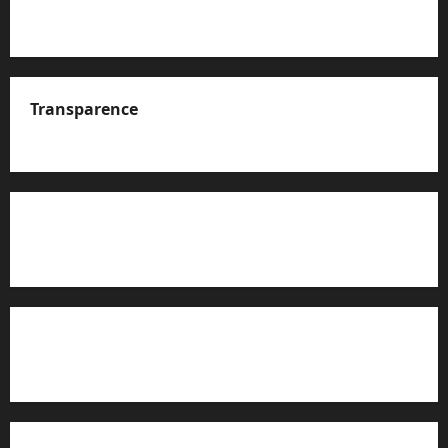
Transparence
A propos de nous
Rapport d’auto-évaluation de transparence (JTI)