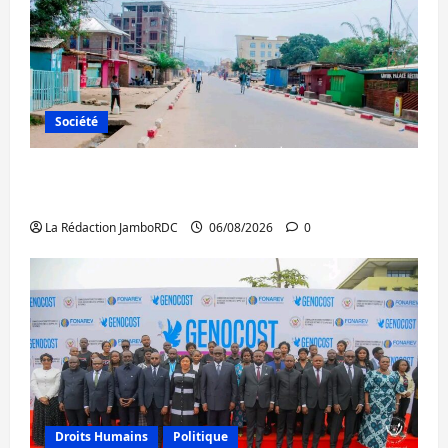
Société
Uvira : une journée de mercredi marquée
par l’appel à la paix
La Rédaction JamboRDC
06/08/2026
0
Droits Humains
Politique