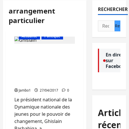
arrangement
RECHERCHER
particulier
Rechercher :
Actualité
Politique
Arrangements
En direct
particuliers : Les jeunes
sur
s’attendent au
Facebook
renouvellement de la
classe politique en RDC,
selon Ghislain Barhahiga
Jambo1
27/04/2017
0
Le président national de la
Dynamique nationale des
Article
jeunes pour le pouvoir de
changement, Ghislain
récent
Barhahiga, a...