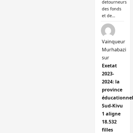
detourneurs
des fonds
et de…
Vainqueur
Murhabazi
sur
Exetat
2023-
2024: la
province
éducationnel
Sud-Kivu
1 aligne
18.532
filles