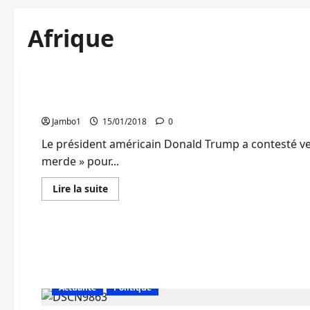
Afrique
Actualité
Droits Humains
« Merde » : Donald Trump dément avoir injurié le
Jambo1
15/01/2018
0
Le président américain Donald Trump a contesté vend
merde » pour...
En
Lire la suite
savoir
plus
sur
«
Merde
»
:
Donald
Trump
dément
Actualité
Politique
avoir
injurié