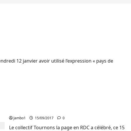
s pays africains et Haïti « pays de merde »
redi 12 janvier avoir utilisé l’expression « pays de
« Les dirigeants africains doivent remettre le
pouvoir au peuple », Nicolas Lubala (NDSCI)
Jambo1
15/09/2017
0
Le collectif Tournons la page en RDC a célébré, ce 15