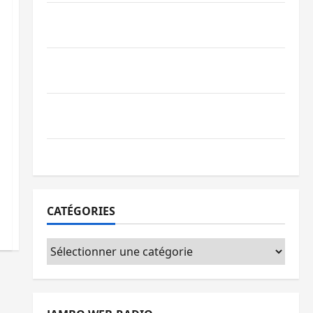
Beni : l’échange de prisonniers entre
l’AFC/M23 et Kinshasa ne convainc pas
Processus de Doha : 15 personnes remises
à l’AFC/M23 avec l’appui du CICR
Bukavu : des routes en ruine paralysent la
circulation
Ebola : la RDC intensifie la lutte avec l’OMS
CATÉGORIES
Catégories