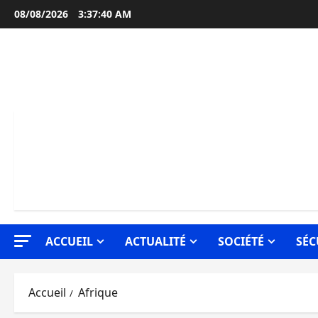
Aller
08/08/2026
3:37:41 AM
au
contenu
ACCUEIL
ACTUALITÉ
SOCIÉTÉ
SÉC
Accueil
Afrique