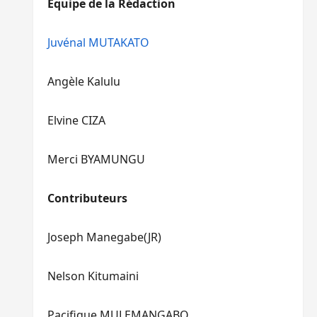
Equipe de la Rédaction
le
pour
volume.
augmenter
ou
Juvénal MUTAKATO
diminuer
le
Angèle Kalulu
volume.
Elvine CIZA
Merci BYAMUNGU
Contributeurs
Joseph Manegabe(JR)
Nelson Kitumaini
Pacifique MULEMANGABO