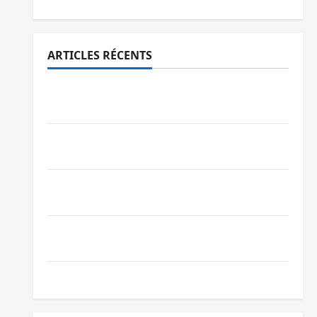
ARTICLES RÉCENTS
Sud-Kivu : l’UNPC maintient l’alerte contre
Ebola
Beni : l’échange de prisonniers entre
l’AFC/M23 et Kinshasa ne convainc pas
Processus de Doha : 15 personnes remises
à l’AFC/M23 avec l’appui du CICR
Bukavu : des routes en ruine paralysent la
circulation
Ebola : la RDC intensifie la lutte avec l’OMS