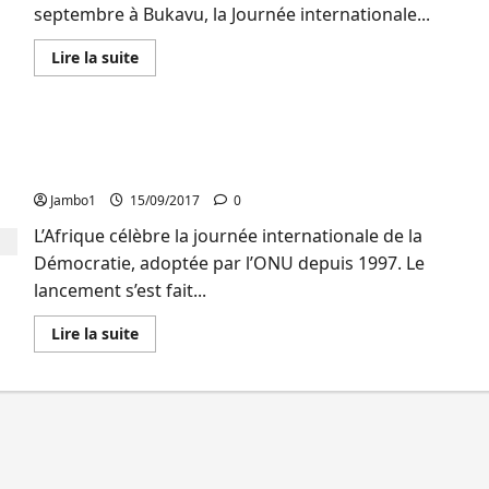
septembre à Bukavu, la Journée internationale...
En
Lire la suite
savoir
plus
sur
«
Les
Journée internationale de la démocratie : La ville
dirigeants
africains
de Bukavu abrite le lancement
doivent
remettre
Jambo1
15/09/2017
0
le
pouvoir
L’Afrique célèbre la journée internationale de la
au
peuple
Démocratie, adoptée par l’ONU depuis 1997. Le
»,
Nicolas
lancement s’est fait...
Lubala
(NDSCI)
En
Lire la suite
savoir
plus
sur
Journée
internationale
de
la
démocratie
:
La