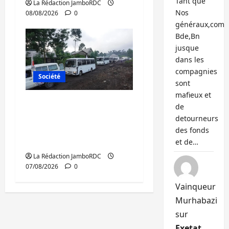
Tant que
La Rédaction JamboRDC
Nos
08/08/2026
0
généraux,com
Bde,Bn
jusque
dans les
compagnies
Société
sont
mafieux et
Beni : l’échange de
de
prisonniers entre
detourneurs
l’AFC/M23 et Kinshasa
des fonds
ne convainc pas
et de…
La Rédaction JamboRDC
07/08/2026
0
Vainqueur
Murhabazi
sur
Exetat