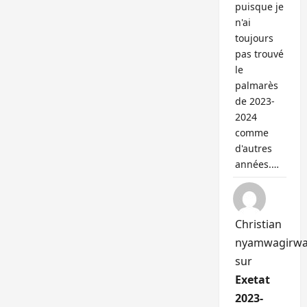
puisque je
n'ai
toujours
pas trouvé
le
palmarès
de 2023-
2024
comme
d'autres
années.…
Christian
nyamwagirw
sur
Exetat
2023-