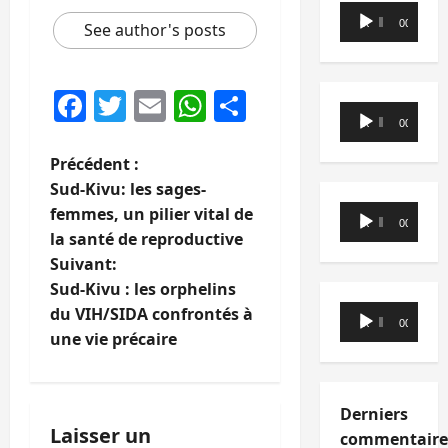
Lecteur
00:00
00:00
See author's posts
audio
Facebook
Twitter
Email
WhatsApp
Partager
Lecteur
00:00
00:00
audio
N
Précédent :
Sud-Kivu: les sages-
a
Lecteur
femmes, un pilier vital de
00:00
00:00
audio
la santé de reproductive
v
Suivant:
i
Sud-Kivu : les orphelins
Lecteur
du VIH/SIDA confrontés à
00:00
00:00
g
audio
une vie précaire
a
t
Derniers
Laisser un
commentaire