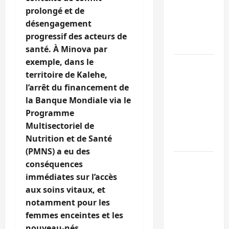
l’UNPC
prolongé et de
maintient
désengagement
l’alerte contr
progressif des acteurs de
Ebola
santé. À Minova par
exemple, dans le
Beni :
territoire de Kalehe,
l’échange de
l’arrêt du financement de
prisonniers
la Banque Mondiale via le
entre
Programme
l’AFC/M23 et
Multisectoriel de
Kinshasa ne
Nutrition et de Santé
convainc pas
(PMNS) a eu des
Processus de
conséquences
Doha : 15
immédiates sur l’accès
personnes
aux soins vitaux, et
remises à
notamment pour les
l’AFC/M23
femmes enceintes et les
avec l’appui
nouveau-nés.