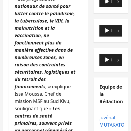
00:00
00:00
audio
nationaux de santé pour
lutter contre le paludisme,
la tuberculose, le VIH, la
Lecteur
malnutrition et la
00:00
00:00
audio
vaccination, ne
fonctionnent plus de
manière effective dans de
Lecteur
nombreuses zones, en
00:00
00:00
audio
raison des contraintes
sécuritaires, logistiques et
du retrait des
financements, »
explique
Equipe de
Issa Moussa, Chef de
la
mission MSF au Sud Kivu,
Rédaction
soulignant que «
Les
centres de santé
Juvénal
primaires, souvent privés
MUTAKATO
de personnel rémunéré et