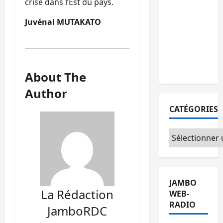
crise dans l’Est du pays.
personnes
remises à
Juvénal MUTAKATO
l’AFC/M23
avec
l’appui du
CICR
About The
Author
CATÉGORIES
Catégories
JAMBO
La Rédaction
WEB-
RADIO
JamboRDC