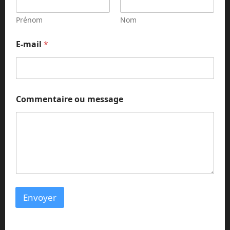
m
e
Prénom
Nom
n
t
E-mail
*
a
i
r
e
m
e
Commentaire ou message
s
s
a
g
e
Envoyer