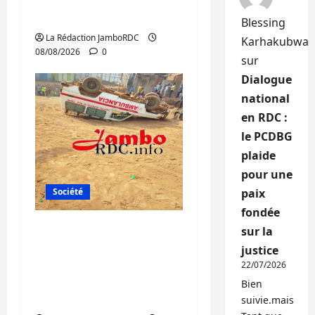
personnes affiliées à
l’AFC/M23
Blessing
La Rédaction JamboRDC
Karhakubwa
08/08/2026
0
sur
Dialogue
national
en RDC :
le PCDBG
plaide
pour une
Société
paix
fondée
Bagira : une
sur la
ambulance renversée
justice
à Ciriri, la NDSCI
22/07/2026
dénonce l’état de la
Bien
route
suivie.mais