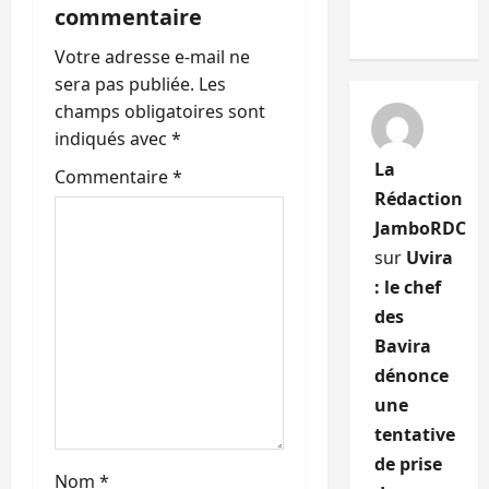
i
commentaire
o
Votre adresse e-mail ne
sera pas publiée.
Les
n
champs obligatoires sont
indiqués avec
*
d
La
Commentaire
*
’
Rédaction
JamboRDC
a
sur
Uvira
r
: le chef
des
t
Bavira
i
dénonce
une
c
tentative
de prise
l
Nom
*