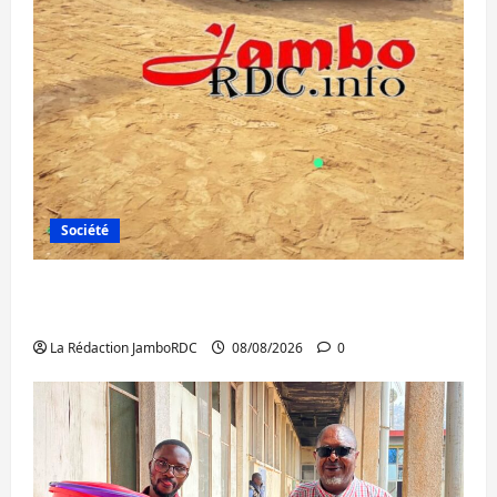
Société
Bagira : une ambulance renversée à Ciriri,
la NDSCI dénonce l’état de la route
La Rédaction JamboRDC
08/08/2026
0