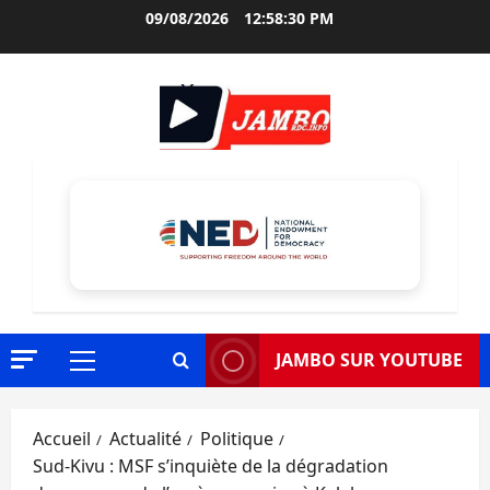
Aller
09/08/2026
12:58:31 PM
au
contenu
JAMBO SUR YOUTUBE
Menu
principal
Accueil
Actualité
Politique
Sud-Kivu : MSF s’inquiète de la dégradation