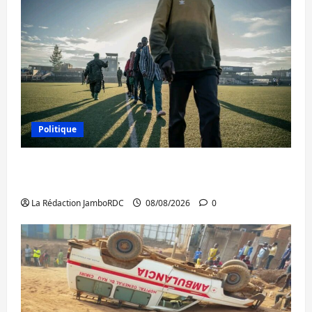
Politique
Kinshasa confirme la libération de 15
personnes affiliées à l’AFC/M23
La Rédaction JamboRDC
08/08/2026
0