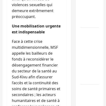
violences sexuelles qui
de 15
demeure extrêmement
personnes
préoccupant.
affiliées à
l’AFC/M23
Une mobilisation urgente
est indispensable
Bagira :
une
Face à cette crise
ambulance
multidimensionnelle, MSF
renversée
appelle les bailleurs de
à Ciriri, la
fonds à reconsidérer le
NDSCI
désengagement financier
dénonce
du secteur de la santé au
l’état de
Sud-Kivu afin d’assurer
la route
l’accès et la continuité des
soins de santé primaires et
Sud-Kivu
secondaires ; les acteurs
: l’UNPC
humanitaires et de santé à
maintient