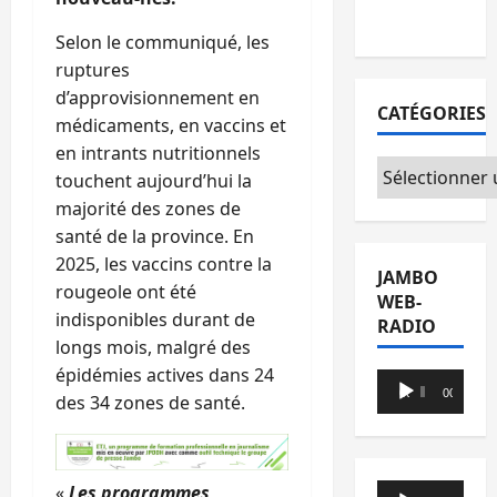
du CICR
Selon le communiqué, les
ruptures
d’approvisionnement en
CATÉGORIES
médicaments, en vaccins et
en intrants nutritionnels
Catégories
touchent aujourd’hui la
majorité des zones de
santé de la province. En
2025, les vaccins contre la
JAMBO
rougeole ont été
WEB-
indisponibles durant de
RADIO
longs mois, malgré des
épidémies actives dans 24
Lecteur
00:00
00:00
des 34 zones de santé.
audio
Lecteur
«
Les programmes