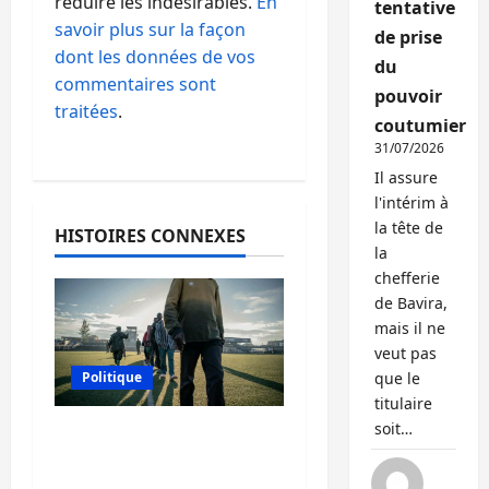
réduire les indésirables.
En
tentative
savoir plus sur la façon
de prise
dont les données de vos
du
commentaires sont
pouvoir
traitées
.
coutumier
31/07/2026
Il assure
l'intérim à
la tête de
HISTOIRES CONNEXES
la
chefferie
de Bavira,
mais il ne
veut pas
que le
Politique
titulaire
soit…
Kinshasa confirme la
libération de 15