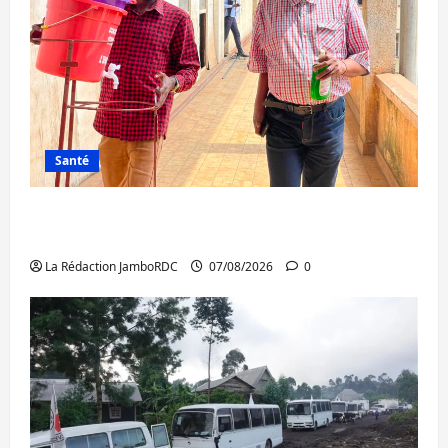
Santé
Sud-Kivu : l’UNPC maintient l’alerte contre
Ebola
La Rédaction JamboRDC
07/08/2026
0