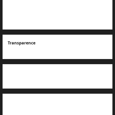
Transparence
A propos de nous
Rapport d’auto-évaluation de transparence (JTI)