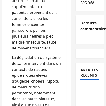
absorber un afflux
595 968
supplémentaire de
patientes provenant de la
zone littorale, où les
Derniers
femmes enceintes
commentaire
parcourent parfois
plusieurs heures à pied,
malgré l’insécurité, faute
de moyens financiers.
La dégradation du système
de santé intervient dans un
contexte de risques
ARTICLES
épidémiques élevés
RÉCENTS
(rougeole, choléra, Mpox),
de malnutrition
Kinshasa
persistante, notamment
confirme
dans les hauts plateaux,
la
ainsi qu’un niveau de
libération