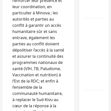
renforcer leur présence et
l’alerte
leur coordination, en
contre
particulier à Minova ; les
Ebola
autorités et parties au
Beni :
conflit à garantir un accès
l’échange
humanitaire sûr et sans
de
entrave, également les
prisonniers
parties au conflit doivent
entre
dépolitiser l’accès à la santé
l’AFC/M23
et assurer la continuité des
et
programmes nationaux de
Kinshasa
santé (VIH, TB, Paludisme,
ne
Vaccination et nutrition) à
convainc
l’Est de la RDC; et enfin à
pas
l’ensemble de la
communauté humanitaire,
Processus
à replacer le Sud-Kivu au
de Doha :
cœur de la réponse à la
15