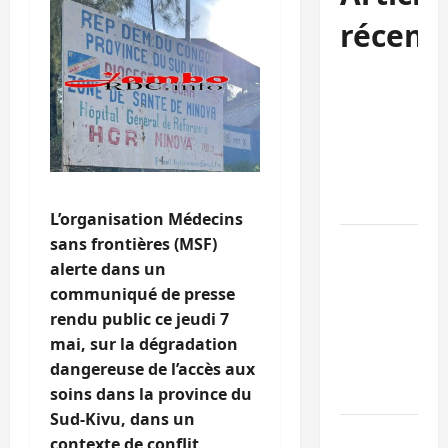
récent
Kinshasa
confirme la
libération de
15 personnes
affiliées à
l’AFC/M23
L’organisation Médecins
sans frontières (MSF)
Bagira : une
alerte dans un
ambulance
communiqué de presse
renversée à
rendu public ce jeudi 7
Ciriri, la
mai, sur la dégradation
NDSCI
dangereuse de l’accès aux
dénonce l’éta
soins dans la province du
de la route
Sud-Kivu, dans un
Sud-Kivu :
contexte de conflit