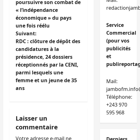
Mail:
poursuivre son combat de
redactionjam
i
« l’indépendance
économique » du pays
g
Service
une fois réélu
Commercial
Suivant:
a
(pour vos
RDC : clôture de dépôt des
publicités
t
candidatures à la
et
présidence, 24 dossiers
i
publireportag
réceptionnés par la CENI,
parmi lesquels une
o
femme et un jeune de 35
Mail:
ans
n
jambofm.info
Téléphone:
d
+243 970
595 968
’
Laisser un
commentaire
a
Votre adresse e-mail ne
Derniers