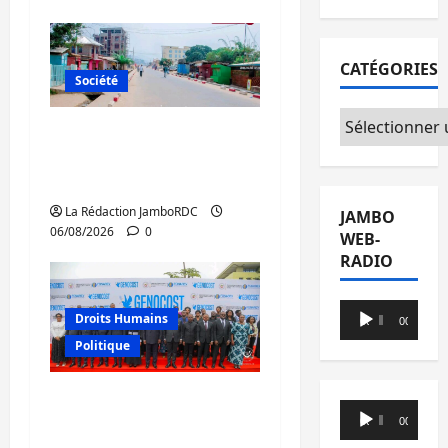
CATÉGORIES
Société
Catégories
Uvira : une journée de
mercredi marquée par
l’appel à la paix
La Rédaction JamboRDC
JAMBO
06/08/2026
0
WEB-
RADIO
Lecteur
Droits Humains
00:00
00:00
audio
Politique
GENOCOST : l’AFC/M23
Lecteur
conteste la démarche
00:00
00:00
audio