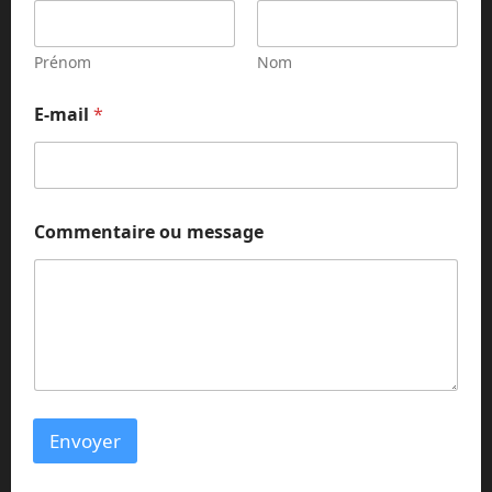
Prénom
Nom
E-mail
*
N
Commentaire ou message
o
m
*
*
Envoyer