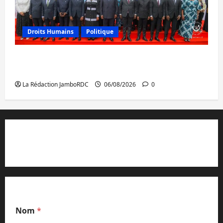
Droits Humains
Politique
GENOCOST : l’AFC/M23 conteste la
démarche portée par Kinshasa
La Rédaction JamboRDC
06/08/2026
0
Contact et réclamations
Nom
*