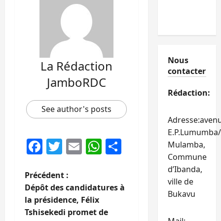
Nous
La Rédaction
contacter
JamboRDC
Rédaction:
See author's posts
Adresse:aven
E.P.Lumumba/
Facebook
Twitter
Email
WhatsApp
Partager
Mulamba,
Commune
d’Ibanda,
N
Précédent :
ville de
Dépôt des candidatures à
Bukavu
a
la présidence, Félix
Tshisekedi promet de
v