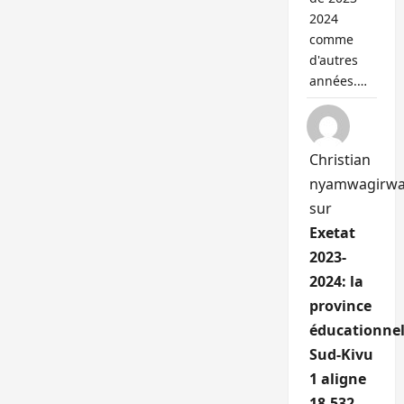
2024
comme
d'autres
années.…
Christian
nyamwagirw
sur
Exetat
2023-
2024: la
province
éducationnel
Sud-Kivu
1 aligne
18.532