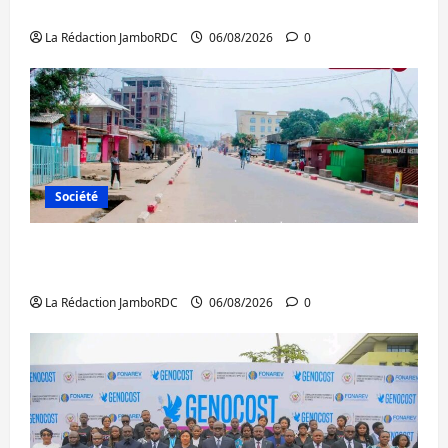
Ebola : la RDC intensifie la lutte avec l’OMS
La Rédaction JamboRDC
06/08/2026
0
Société
Uvira : une journée de mercredi marquée
par l’appel à la paix
La Rédaction JamboRDC
06/08/2026
0