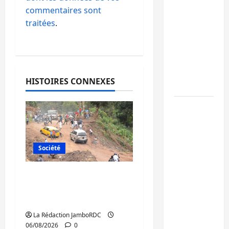
l’AFC/M23
commentaires sont
conteste
traitées
.
la
démarche
portée
par
HISTOIRES CONNEXES
Kinshasa
Ebola :
après
Bukavu,
l’UNPC-
Société
Sud-Kivu
équipe
Bukavu : des routes en
les
ruine paralysent la
médias
circulation
des
La Rédaction JamboRDC
territoires
06/08/2026
0