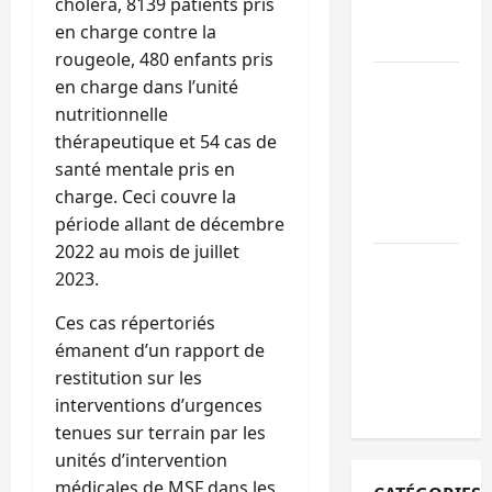
choléra, 8139 patients pris
l’appel à la
en charge contre la
paix
rougeole, 480 enfants pris
GENOCOST :
en charge dans l’unité
l’AFC/M23
nutritionnelle
conteste la
thérapeutique et 54 cas de
démarche
santé mentale pris en
portée par
charge. Ceci couvre la
Kinshasa
période allant de décembre
2022 au mois de juillet
Ebola : après
2023.
Bukavu,
l’UNPC-Sud-
Ces cas répertoriés
Kivu équipe
émanent d’un rapport de
les médias
restitution sur les
des territoire
interventions d’urgences
tenues sur terrain par les
unités d’intervention
médicales de MSF dans les