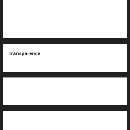
Transparence
A propos de nous
Rapport d’auto-évaluation de transparence (JTI)