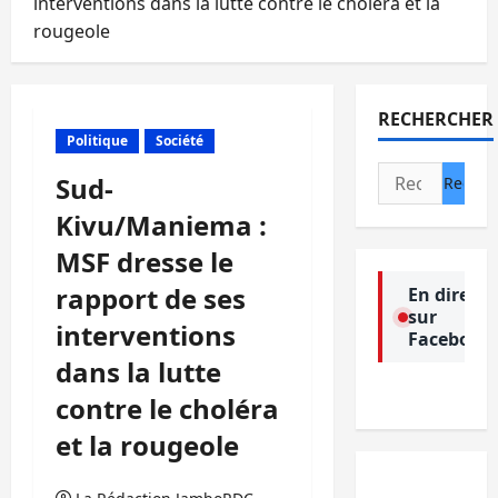
interventions dans la lutte contre le choléra et la
rougeole
RECHERCHER
Politique
Société
Rechercher :
Sud-
Kivu/Maniema :
MSF dresse le
rapport de ses
En direct
sur
interventions
Facebook
dans la lutte
contre le choléra
et la rougeole