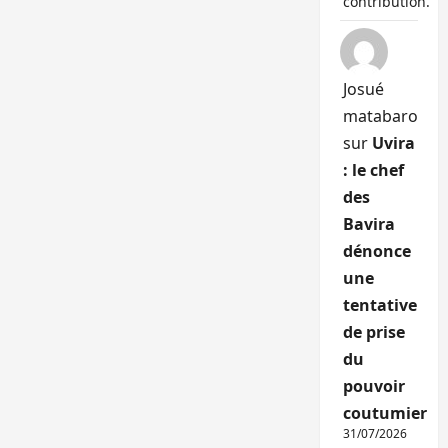
contribution.
Josué
matabaro
sur
Uvira
: le chef
des
Bavira
dénonce
une
tentative
de prise
du
pouvoir
coutumier
31/07/2026