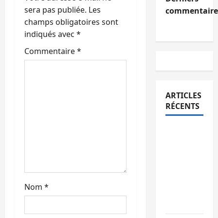
r
sera pas publiée.
Les
commentaire
t
champs obligatoires sont
indiqués avec
*
i
Commentaire
*
c
l
ARTICLES
e
RÉCENTS
Bukavu :
des
routes en
ruine
paralysent
Nom
*
la
circulation