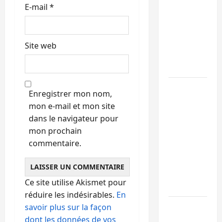
Ebola : la
E-mail
*
RDC
intensifie
la lutte
Site web
avec
l’OMS
Uvira :
Enregistrer mon nom,
une
mon e-mail et mon site
journée
dans le navigateur pour
de
mon prochain
mercredi
commentaire.
marquée
par
l’appel à
Ce site utilise Akismet pour
la paix
réduire les indésirables.
En
GENOCOST
savoir plus sur la façon
:
dont les données de vos