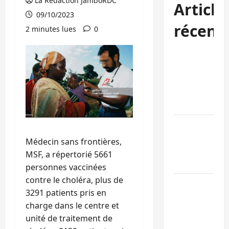
La Rédaction JamboRDC
Article
09/10/2023
récent
2 minutes lues
0
Bukavu : des
routes en
ruine
paralysent la
circulation
Ebola : la RD
intensifie la
Médecin sans frontières,
lutte avec
MSF, a répertorié 5661
l’OMS
personnes vaccinées
contre le choléra, plus de
Uvira : une
3291 patients pris en
journée de
charge dans le centre et
mercredi
unité de traitement de
marquée par