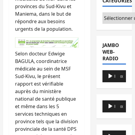
CATÉGORIES
provinces du Sud-Kivu et
Maniema, dans le but de
Catégories
répondre aux besoins
urgents de la population.
JAMBO
WEB-
Selon docteur Edwige
RADIO
BAGULA, coordinatrice
médicale au sein de MSF
Lecteur
Sud-Kivu, le présent
00:00
00:00
audio
rapport est vérifiable
auprès du ministère
national de santé publique
Lecteur
et même dans les 5
00:00
00:00
audio
services techniques en
province tels que la division
provinciale de la santé DPS
Lecteur