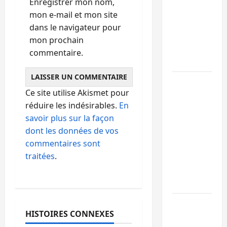
Enregistrer mon nom,
libération
mon e-mail et mon site
de 15
dans le navigateur pour
personnes
mon prochain
affiliées à
commentaire.
l’AFC/M23
Bagira :
Ce site utilise Akismet pour
une
réduire les indésirables.
En
ambulance
savoir plus sur la façon
renversée
dont les données de vos
à Ciriri, la
commentaires sont
NDSCI
traitées
.
dénonce
l’état de
la route
Sud-Kivu
HISTOIRES CONNEXES
: l’UNPC