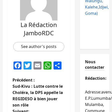
Walungu,
Kalehe,Idjwi,
Goma)
La Rédaction
JamboRDC
See author's posts
Nous
Facebook
Twitter
Email
WhatsApp
Partager
contacter
Rédaction:
N
Précédent :
Sud-Kivu : Lutte contre le
a
Adresse:aven
Choléra, la DPS appelle la
E.P.Lumumba/
REGIDESO à bien jouer
v
Mulamba,
son rôle
Commune
Suivant: