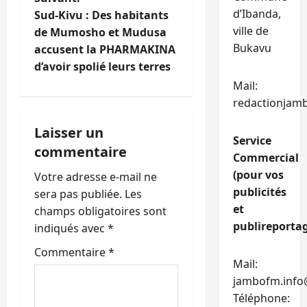
i
d’Ibanda,
Sud-Kivu : Des habitants
g
ville de
de Mumosho et Mudusa
Bukavu
accusent la PHARMAKINA
a
d’avoir spolié leurs terres
t
Mail:
redactionjam
i
Laisser un
Service
o
commentaire
Commercial
n
(pour vos
Votre adresse e-mail ne
publicités
sera pas publiée.
Les
d
et
champs obligatoires sont
publireportag
’
indiqués avec
*
Commentaire
*
a
Mail:
jambofm.info
r
Téléphone: