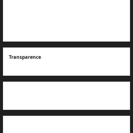
Transparence
A propos de nous
Rapport d’auto-évaluation de transparence (JTI)