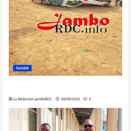
Société
Bagira : une ambulance renversée à Ciriri,
la NDSCI dénonce l’état de la route
La Rédaction JamboRDC
08/08/2026
0