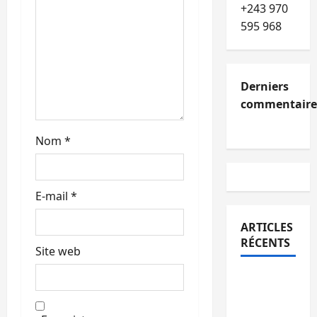
t
+243 970
595 968
i
c
Derniers
l
commentaire
e
Nom
*
E-mail
*
ARTICLES
RÉCENTS
Site web
Kinshasa
confirme
la