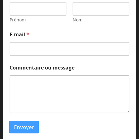
Prénom
Nom
E-mail
*
N
Commentaire ou message
o
m
*
N
o
m
Envoyer