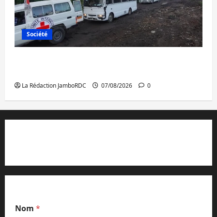
Société
Beni : l’échange de prisonniers entre
l’AFC/M23 et Kinshasa ne convainc pas
La Rédaction JamboRDC
07/08/2026
0
Contact et réclamations
Nom
*