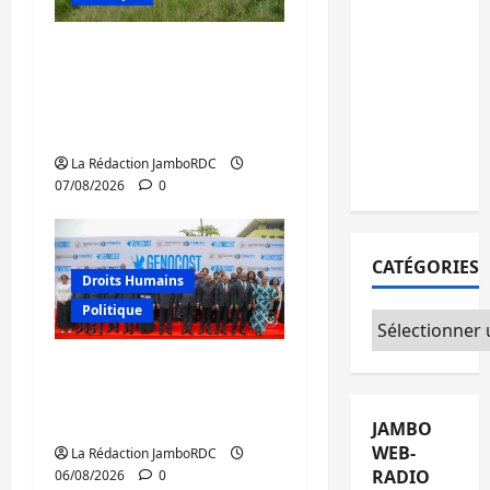
15
personnes
Processus de Doha : 15
remises à
personnes remises à
l’AFC/M23
l’AFC/M23 avec l’appui
avec
du CICR
l’appui du
La Rédaction JamboRDC
CICR
07/08/2026
0
CATÉGORIES
Droits Humains
Politique
Catégories
GENOCOST : l’AFC/M23
conteste la démarche
portée par Kinshasa
JAMBO
WEB-
La Rédaction JamboRDC
RADIO
06/08/2026
0