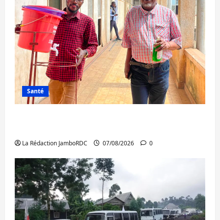
Santé
Sud-Kivu : l’UNPC maintient l’alerte contre
Ebola
La Rédaction JamboRDC
07/08/2026
0