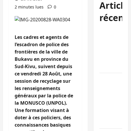
Article
2 minutes lues
0
récent
Kinshasa
Les cadres et agents de
confirme la
l’escadron de police des
libération de
frontières de la ville de
15 personnes
Bukavu en province du
affiliées à
Sud-Kivu, suivent depuis
l’AFC/M23
ce vendredi 28 Août, une
Bagira : une
session de recyclage sur
ambulance
les renseignements
renversée à
généraux par la police de
Ciriri, la
la MONUSCO (UNPOL).
NDSCI
Une formation visant à
dénonce l’éta
doter à ces policiers, des
de la route
connaissances basiques