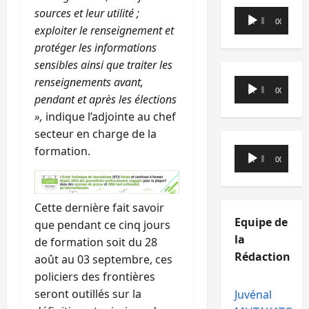
sources et leur utilité ;
Lecteur
00:00
00:00
exploiter le renseignement et
audio
protéger les informations
sensibles ainsi que traiter les
renseignements avant,
Lecteur
00:00
00:00
pendant et après les élections
audio
»,
indique l’adjointe au chef
secteur en charge de la
formation.
Lecteur
00:00
00:00
audio
Cette dernière fait savoir
Equipe de
que pendant ce cinq jours
la
de formation soit du 28
Rédaction
août au 03 septembre, ces
policiers des frontières
seront outillés sur la
Juvénal