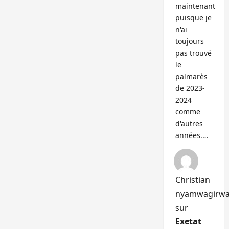
maintenant
puisque je
n'ai
toujours
pas trouvé
le
palmarès
de 2023-
2024
comme
d'autres
années.…
Christian
nyamwagirw
sur
Exetat