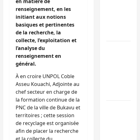
en matière de
Sud-Kivu :
renseignement, en les
l’UNPC
initiant aux notions
maintient
basiques et pertinentes
l’alerte contr
de la recherche, la
Ebola
collecte, l’exploitation et
Beni :
l’analyse du
l’échange de
renseignement en
prisonniers
général.
entre
À en croire UNPOL Coble
l’AFC/M23 et
Asseu Kouachi, Adjointe au
Kinshasa ne
chef secteur en charge de
convainc pas
la formation continue de la
Processus de
PNC de la ville de Bukavu et
Doha : 15
territoires ; cette session
personnes
de recyclage est organisée
remises à
afin de placer la recherche
l’AFC/M23
et la collecte du