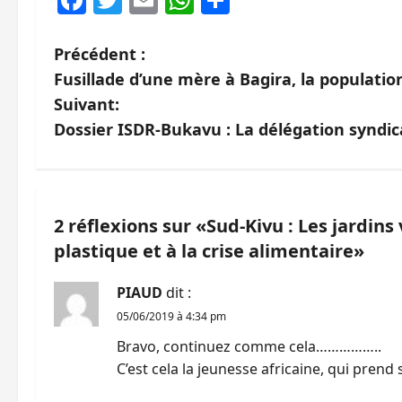
N
Précédent :
Fusillade d’une mère à Bagira, la populati
a
Suivant:
v
Dossier ISDR-Bukavu : La délégation syndic
i
g
2 réflexions sur «
Sud-Kivu : Les jardins 
a
plastique et à la crise alimentaire
»
t
PIAUD
dit :
i
05/06/2019 à 4:34 pm
Bravo, continuez comme cela……………..
o
C’est cela la jeunesse africaine, qui prend
n