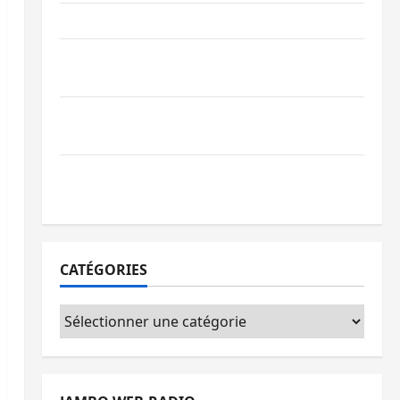
Ebola : la RDC intensifie la lutte avec l’OMS
Uvira : une journée de mercredi marquée
par l’appel à la paix
GENOCOST : l’AFC/M23 conteste la
démarche portée par Kinshasa
Ebola : après Bukavu, l’UNPC-Sud-Kivu
équipe les médias des territoires
CATÉGORIES
Catégories