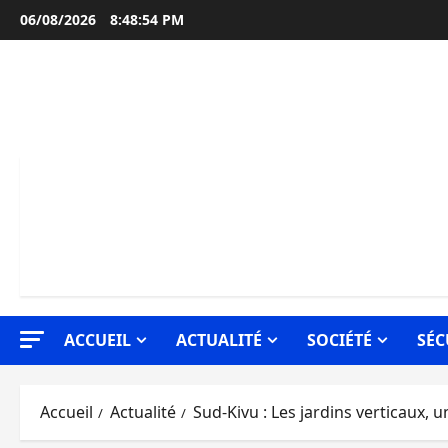
Aller
06/08/2026
8:48:55 PM
au
contenu
ACCUEIL
ACTUALITÉ
SOCIÉTÉ
SÉC
Accueil
Actualité
Sud-Kivu : Les jardins verticaux, u