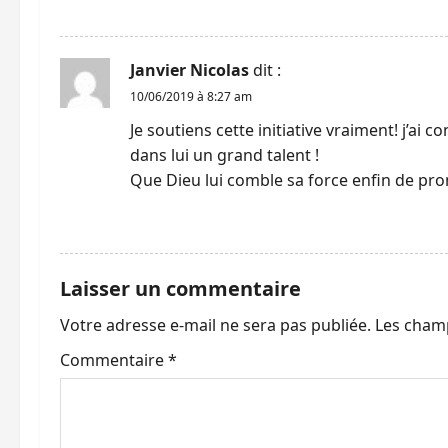
RÉPONDRE
d
’
Janvier Nicolas
dit :
10/06/2019 à 8:27 am
a
Je soutiens cette initiative vraiment! j’ai 
r
dans lui un grand talent !
Que Dieu lui comble sa force enfin de pr
t
RÉPONDRE
i
c
Laisser un commentaire
l
Votre adresse e-mail ne sera pas publiée.
Les champ
Commentaire
*
e