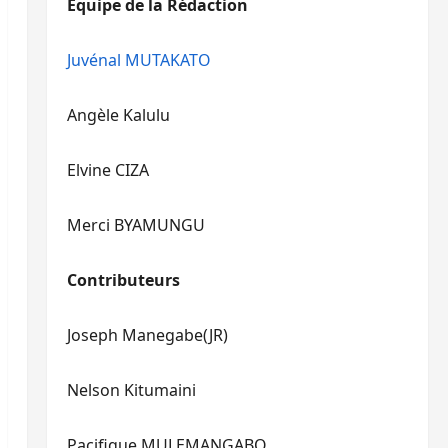
Equipe de la Rédaction
le
pour
volume.
augmenter
ou
Juvénal MUTAKATO
diminuer
le
Angèle Kalulu
volume.
Elvine CIZA
Merci BYAMUNGU
Contributeurs
Joseph Manegabe(JR)
Nelson Kitumaini
Pacifique MULEMANGABO