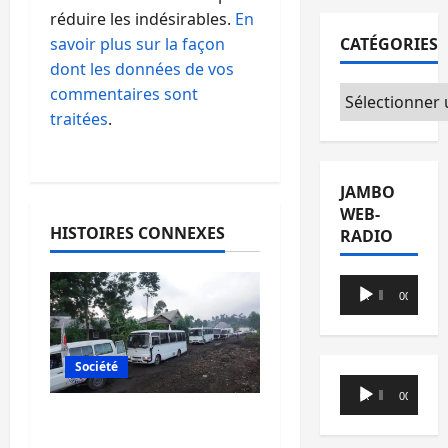
réduire les indésirables.
En
CATÉGORIES
savoir plus sur la façon
dont les données de vos
Catégories
commentaires sont
traitées
.
JAMBO
WEB-
HISTOIRES CONNEXES
RADIO
Lecteur
00:00
00:00
audio
Société
Lecteur
00:00
00:00
audio
Beni : l’échange de
prisonniers entre