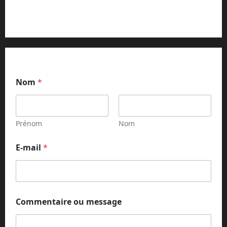
Contact et réclamations
o
Nom
*
u
C
o
m
m
Prénom
Nom
e
n
E-mail
*
t
a
i
r
e
o
Commentaire ou message
u