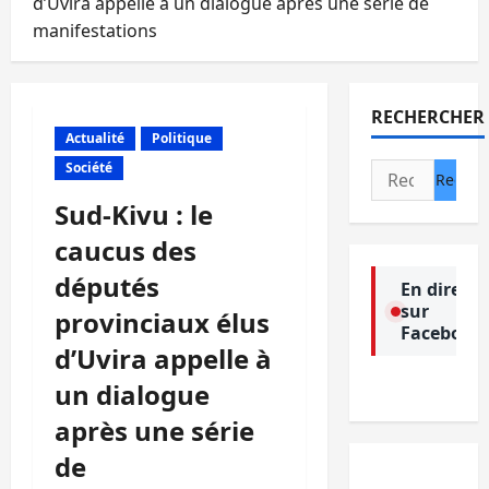
d’Uvira appelle à un dialogue après une série de
manifestations
RECHERCHER
Actualité
Politique
Société
Rechercher :
Sud-Kivu : le
caucus des
députés
En direct
sur
provinciaux élus
Facebook
d’Uvira appelle à
un dialogue
après une série
de