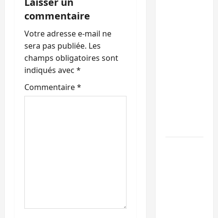
i
Laisser un
Beni :
commentaire
l’échange
o
de
Votre adresse e-mail ne
n
prisonniers
sera pas publiée.
Les
entre
champs obligatoires sont
d
l’AFC/M23
indiqués avec
*
et
’
Commentaire
*
Kinshasa
a
ne
convainc
r
pas
t
Processus
de Doha :
i
15
personnes
c
remises à
l
l’AFC/M23