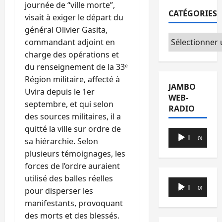
journée de “ville morte”,
CATÉGORIES
visait à exiger le départ du
général Olivier Gasita,
Catégories
commandant adjoint en
charge des opérations et
du renseignement de la 33ᵉ
Région militaire, affecté à
JAMBO
Uvira depuis le 1er
WEB-
septembre, et qui selon
RADIO
des sources militaires, il a
quitté la ville sur ordre de
Lecteur
00:00
00:00
sa hiérarchie. Selon
audio
plusieurs témoignages, les
forces de l’ordre auraient
utilisé des balles réelles
Lecteur
00:00
00:00
pour disperser les
audio
manifestants, provoquant
des morts et des blessés.