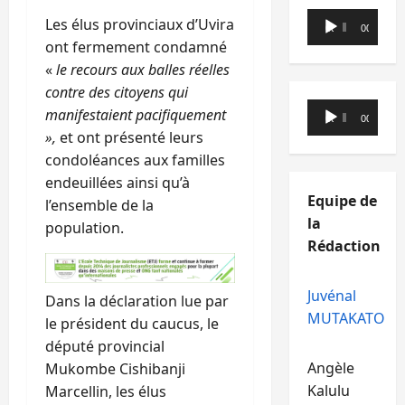
Lecteur
Les élus provinciaux d’Uvira
00:00
00:00
audio
ont fermement condamné
«
le recours aux balles réelles
contre des citoyens qui
Lecteur
manifestaient pacifiquement
00:00
00:00
audio
»,
et ont présenté leurs
condoléances aux familles
endeuillées ainsi qu’à
Equipe de
l’ensemble de la
la
population.
Rédaction
Juvénal
Dans la déclaration lue par
MUTAKATO
le président du caucus, le
député provincial
Angèle
Mukombe Cishibanji
Kalulu
Marcellin, les élus