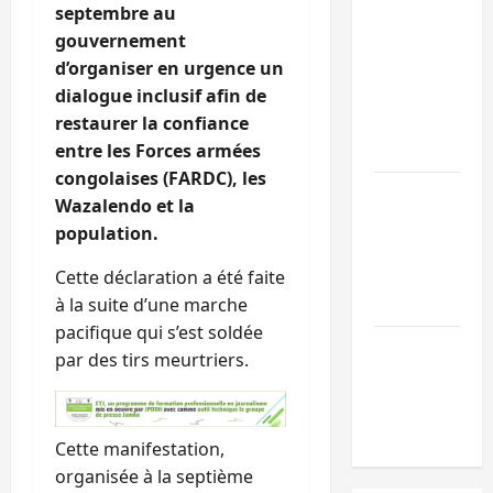
Doha : 15
septembre au
personnes
gouvernement
remises à
d’organiser en urgence un
l’AFC/M23
dialogue inclusif afin de
avec l’appui
restaurer la confiance
du CICR
entre les Forces armées
congolaises (FARDC), les
Bukavu : des
Wazalendo et la
routes en
population.
ruine
paralysent la
Cette déclaration a été faite
circulation
à la suite d’une marche
pacifique qui s’est soldée
Ebola : la RD
par des tirs meurtriers.
intensifie la
lutte avec
l’OMS
Cette manifestation,
organisée à la septième