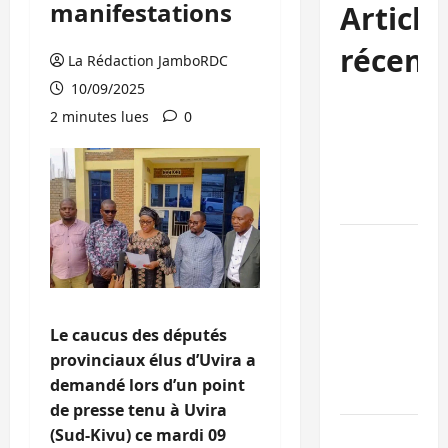
manifestations
Article
récent
La Rédaction JamboRDC
10/09/2025
Sud-Kivu :
2 minutes lues
0
l’UNPC
maintient
l’alerte contr
Ebola
Beni :
l’échange de
prisonniers
entre
Le caucus des députés
l’AFC/M23 et
provinciaux élus d’Uvira a
Kinshasa ne
demandé lors d’un point
convainc pas
de presse tenu à Uvira
Processus de
(Sud-Kivu) ce mardi 09