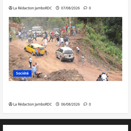
à l’AFC/M23 avec l’appui du CICR
La Rédaction JamboRDC
07/08/2026
0
Société
Bukavu : des routes en ruine paralysent la
circulation
La Rédaction JamboRDC
06/08/2026
0