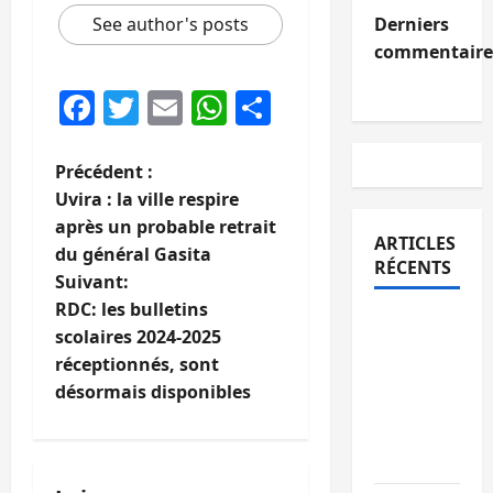
Derniers
See author's posts
commentaire
Facebook
Twitter
Email
WhatsApp
Partager
N
Précédent :
Uvira : la ville respire
a
après un probable retrait
ARTICLES
du général Gasita
v
RÉCENTS
Suivant:
i
RDC: les bulletins
Sud-Kivu
scolaires 2024-2025
: l’UNPC
g
réceptionnés, sont
maintient
désormais disponibles
a
l’alerte
contre
t
Ebola