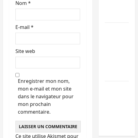
avec
Nom
*
e
l’appui du
CICR
E-mail
*
Bukavu :
des
routes en
Site web
ruine
paralysent
la
circulation
Enregistrer mon nom,
Ebola : la
mon e-mail et mon site
RDC
dans le navigateur pour
intensifie
mon prochain
la lutte
commentaire.
avec
l’OMS
Ce site utilise Akismet pour