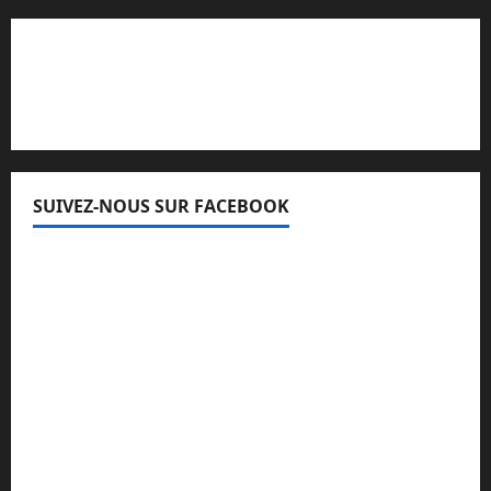
Lisez attentivement notre procédure de
réclamation
SUIVEZ-NOUS SUR FACEBOOK