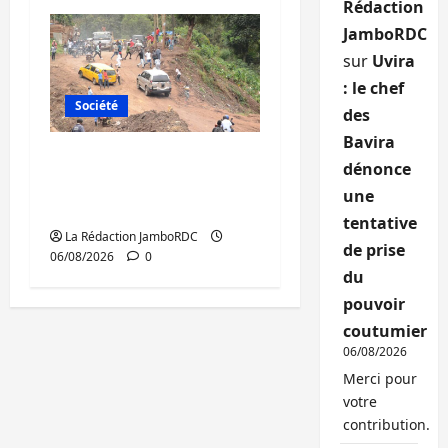
Rédaction
JamboRDC
sur
Uvira
: le chef
Société
des
Bavira
Bukavu : des routes en
dénonce
ruine paralysent la
une
circulation
tentative
La Rédaction JamboRDC
de prise
06/08/2026
0
du
pouvoir
coutumier
06/08/2026
Merci pour
votre
contribution.