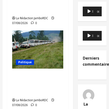
l’AFC/M23 et Kinshasa
Lecteur
ne convainc pas
00:00
00:00
audio
La Rédaction JamboRDC
07/08/2026
0
Lecteur
00:00
00:00
audio
Derniers
Politique
commentaire
Processus de Doha : 15
personnes remises à
l’AFC/M23 avec l’appui
du CICR
La Rédaction JamboRDC
La
07/08/2026
0