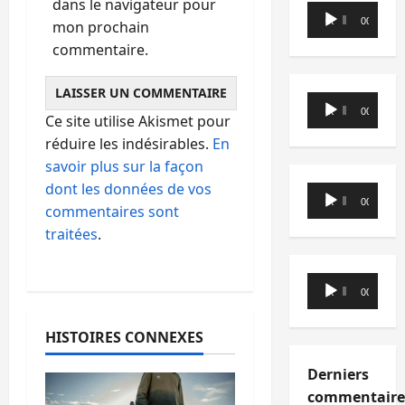
dans le navigateur pour
Lecteur
00:00
00:00
mon prochain
audio
commentaire.
Lecteur
00:00
00:00
Ce site utilise Akismet pour
audio
réduire les indésirables.
En
savoir plus sur la façon
dont les données de vos
Lecteur
00:00
00:00
commentaires sont
audio
traitées
.
Lecteur
00:00
00:00
audio
HISTOIRES CONNEXES
Derniers
commentaire