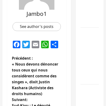
de 15
personnes
Jambo1
affiliées à
l’AFC/M23
See author's posts
Bagira :
une
Facebook
Twitter
Email
WhatsApp
Partager
ambulance
renversée
à Ciriri, la
N
Précédent :
NDSCI
« Nous devons dénoncer
a
dénonce
tous ceux qui nous
l’état de
considèrent comme des
v
la route
singes », dixit Justin
i
Kashara (Activiste des
Sud-Kivu
droits humains)
: l’UNPC
g
Suivant:
maintient
Sud-Kivu : Le député