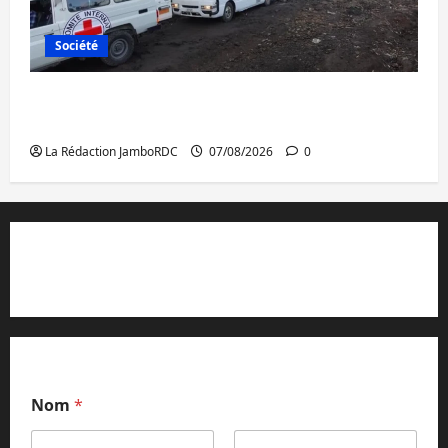
Société
Beni : l’échange de prisonniers entre
l’AFC/M23 et Kinshasa ne convainc pas
La Rédaction JamboRDC
07/08/2026
0
Contact et réclamations
Nom
*