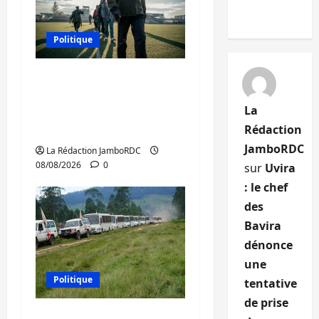
Politique
Kinshasa confirme la
libération de 15
La
personnes affiliées à
Rédaction
l’AFC/M23
JamboRDC
La Rédaction JamboRDC
08/08/2026
0
sur
Uvira
: le chef
des
Bavira
dénonce
une
Politique
tentative
de prise
Processus de Doha : 15