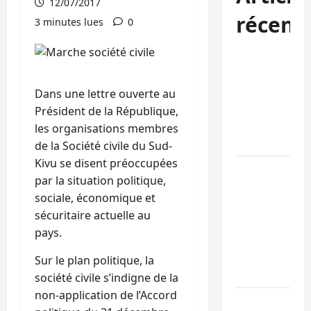
12/07/2017
récent
3 minutes lues
0
Kinshasa
confirme la
libération de
Dans une lettre ouverte au
15 personnes
Président de la République,
affiliées à
les organisations membres
l’AFC/M23
de la Société civile du Sud-
Kivu se disent préoccupées
Bagira : une
par la situation politique,
ambulance
sociale, économique et
renversée à
sécuritaire actuelle au
Ciriri, la
pays.
NDSCI
dénonce l’éta
Sur le plan politique, la
de la route
société civile s’indigne de la
non-application de l’Accord
Sud-Kivu :