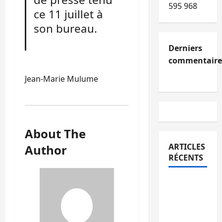
595 968
ce 11 juillet à
son bureau.
Derniers
commentaire
Jean-Marie Mulume
About The
ARTICLES
Author
RÉCENTS
Kinshasa
confirme
la
libération