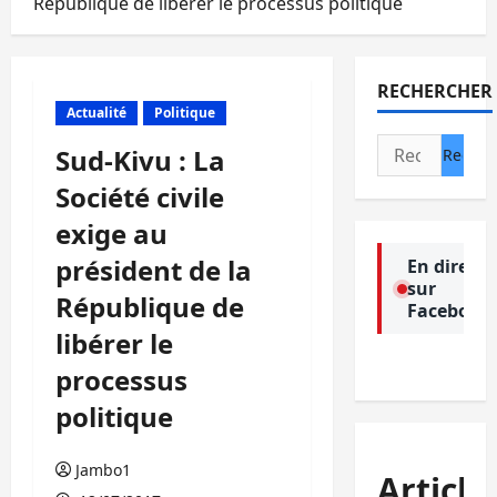
République de libérer le processus politique
RECHERCHER
Actualité
Politique
Rechercher :
Sud-Kivu : La
Société civile
exige au
président de la
En direct
sur
République de
Facebook
libérer le
processus
politique
Jambo1
Article