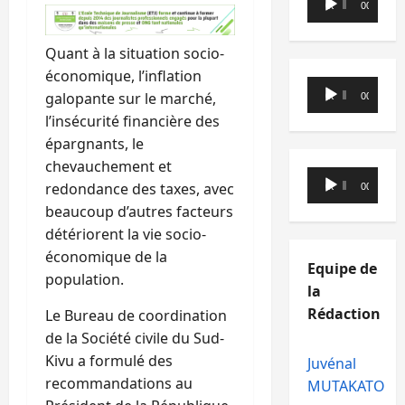
00:00
00:00
audio
Quant à la situation socio-
économique, l’inflation
Lecteur
galopante sur le marché,
00:00
00:00
audio
l’insécurité financière des
épargnants, le
chevauchement et
Lecteur
redondance des taxes, avec
00:00
00:00
audio
beaucoup d’autres facteurs
détériorent la vie socio-
économique de la
Equipe de
population.
la
Rédaction
Le Bureau de coordination
de la Société civile du Sud-
Kivu a formulé des
Juvénal
recommandations au
MUTAKATO