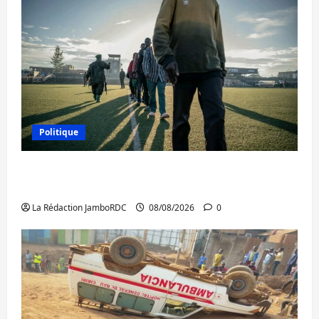
Politique
Kinshasa confirme la libération de 15
personnes affiliées à l’AFC/M23
La Rédaction JamboRDC
08/08/2026
0