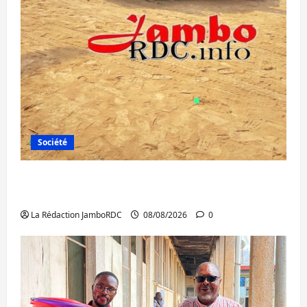
Société
Bagira : une ambulance renversée à Ciriri,
la NDSCI dénonce l’état de la route
La Rédaction JamboRDC
08/08/2026
0