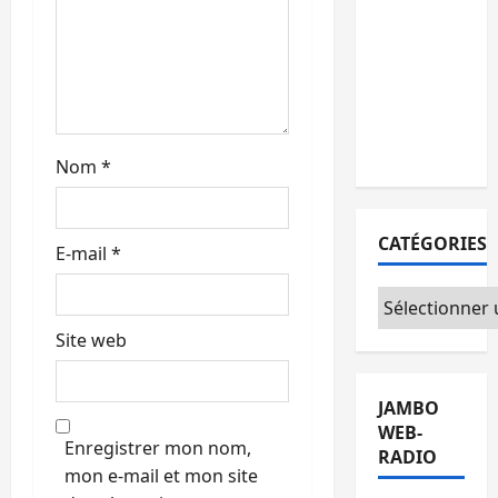
personnes
c
remises à
l’AFC/M23
l
avec
e
l’appui du
CICR
Nom
*
CATÉGORIES
E-mail
*
Catégories
Site web
JAMBO
WEB-
Enregistrer mon nom,
RADIO
mon e-mail et mon site