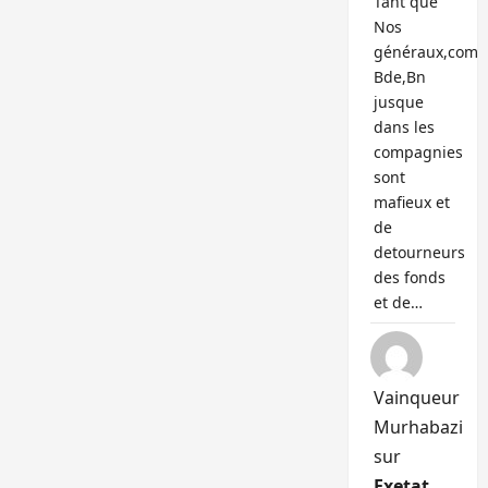
Tant que
Nos
généraux,com
Bde,Bn
jusque
dans les
compagnies
sont
mafieux et
de
detourneurs
des fonds
et de…
Vainqueur
Murhabazi
sur
Exetat