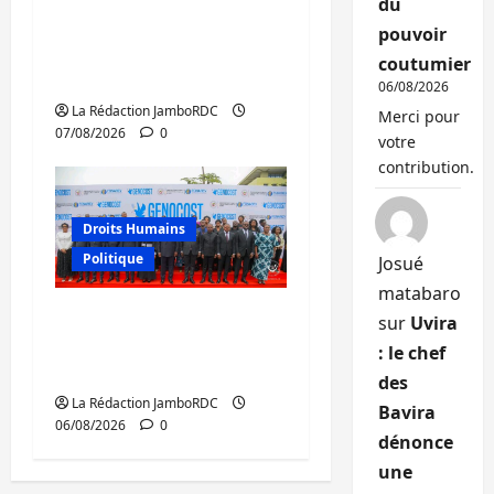
du
personnes remises à
pouvoir
l’AFC/M23 avec l’appui
coutumier
du CICR
06/08/2026
La Rédaction JamboRDC
Merci pour
07/08/2026
0
votre
contribution.
Droits Humains
Politique
Josué
matabaro
GENOCOST : l’AFC/M23
sur
Uvira
conteste la démarche
: le chef
portée par Kinshasa
des
La Rédaction JamboRDC
Bavira
06/08/2026
0
dénonce
une