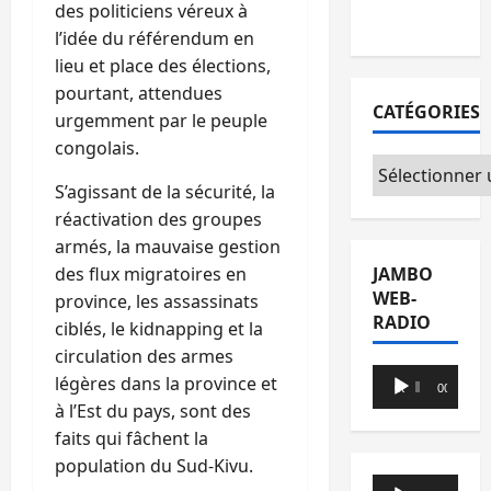
des politiciens véreux à
du CICR
l’idée du référendum en
lieu et place des élections,
pourtant, attendues
CATÉGORIES
urgemment par le peuple
congolais.
Catégories
S’agissant de la sécurité, la
réactivation des groupes
armés, la mauvaise gestion
JAMBO
des flux migratoires en
WEB-
province, les assassinats
RADIO
ciblés, le kidnapping et la
circulation des armes
Lecteur
légères dans la province et
00:00
00:00
audio
à l’Est du pays, sont des
faits qui fâchent la
population du Sud-Kivu.
Lecteur