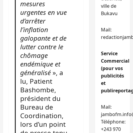
mesures
ville de
urgentes en vue
Bukavu
d’arrêter
l’inflation
Mail:
galopante et de
redactionjam
lutter contre le
Service
chômage
Commercial
endémique et
(pour vos
généralisé
», a
publicités
lu, Patient
et
Bashombe,
publireportag
président du
Bureau de
Mail:
jambofm.info
Coordination,
Téléphone:
lors d’un point
+243 970
de presse tenu