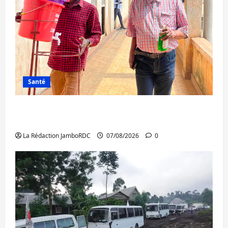
Santé
Sud-Kivu : l’UNPC maintient l’alerte contre
Ebola
La Rédaction JamboRDC
07/08/2026
0