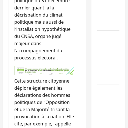
politique du 31 décembre
l’UNPC
dernier quant à la
maintient
décrispation du climat
l’alerte contr
politique mais aussi de
Ebola
l’installation hypothétique
Beni :
du CNSA, organe jugé
l’échange de
majeur dans
prisonniers
l’accompagnement du
entre
processus électoral.
l’AFC/M23 et
Kinshasa ne
convainc pas
Cette structure citoyenne
déplore également les
Processus de
déclarations des hommes
Doha : 15
politiques de l’Opposition
personnes
et de la Majorité frisant la
remises à
provocation à la nation. Elle
l’AFC/M23
cite, par exemple, l’appelle
avec l’appui