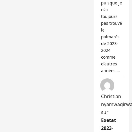
puisque je
n'ai
toujours
pas trouvé
le
palmarès
de 2023-
2024
comme
d'autres
années.…
Christian
nyamwagirw
sur
Exetat
2023-