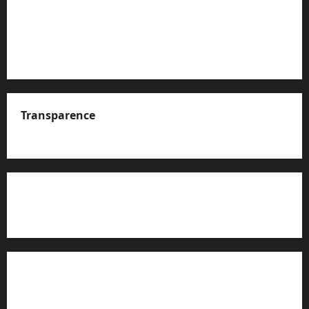
Transparence
A propos de nous
Rapport d’auto-évaluation de transparence (JTI)