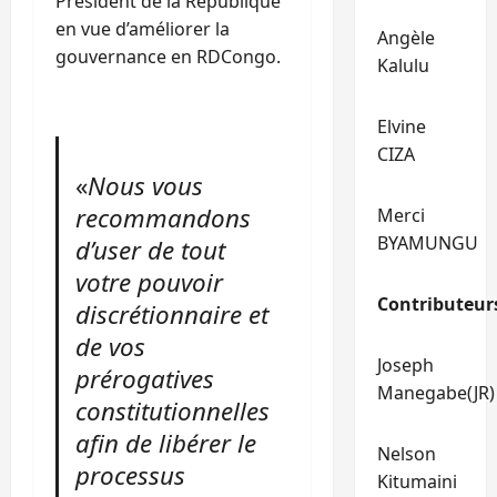
Président de la République
en vue d’améliorer la
Angèle
gouvernance en RDCongo.
Kalulu
Elvine
CIZA
«
Nous vous
recommandons
Merci
BYAMUNGU
d’user de tout
votre pouvoir
Contributeur
discrétionnaire et
de vos
Joseph
prérogatives
Manegabe(JR)
constitutionnelles
afin de libérer le
Nelson
processus
Kitumaini