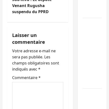
l’alerte
a
Venant Rugusha
contre
t
suspendu du PPRD
Ebola
i
Beni :
l’échange
o
Laisser un
de
prisonniers
commentaire
n
entre
Votre adresse e-mail ne
d
l’AFC/M23
sera pas publiée.
Les
et
’
champs obligatoires sont
Kinshasa
indiqués avec
*
ne
a
convainc
Commentaire
*
r
pas
Processus
t
de Doha :
i
15