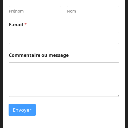
Prénom
Nom
*
E-mail
*
C
o
m
m
e
n
Commentaire ou message
t
a
i
r
e
N
o
m
Envoyer