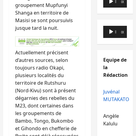
00:00
00:00
groupement Mupfunyi
audio
Shanga en territoire de
Masisi se sont poursuivis
jusque tard la nuit.
Lecteur
00:00
00:00
audio
Actuellement précisent
Equipe de
d’autres sources, selon
la
toujours radio Okapi,
Rédaction
plusieurs localités du
territoire de Rutshuru
(Nord-Kivu) sont à présent
Juvénal
dégarnies des rebelles du
MUTAKATO
M23, dont certaines dans
les groupements de
Angèle
Bambo, Tongo, Bukombo
Kalulu
et Gihondo en chefferie de
Bwito sont déjà réoccupées