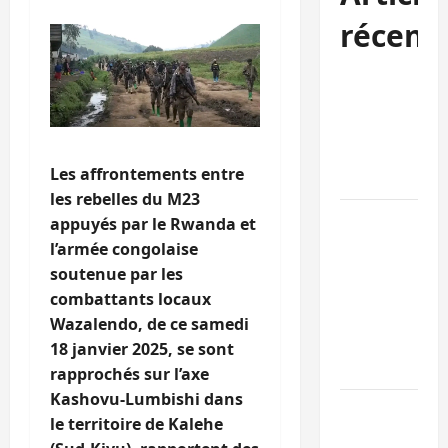
récent
Sud-Kivu :
l’UNPC
maintient
l’alerte contr
Les affrontements entre
Ebola
les rebelles du M23
Beni :
appuyés par le Rwanda et
l’échange de
l’armée congolaise
prisonniers
soutenue par les
entre
combattants locaux
l’AFC/M23 et
Wazalendo, de ce samedi
Kinshasa ne
18 janvier 2025, se sont
convainc pas
rapprochés sur l’axe
Kashovu-Lumbishi dans
Processus de
le territoire de Kalehe
Doha : 15