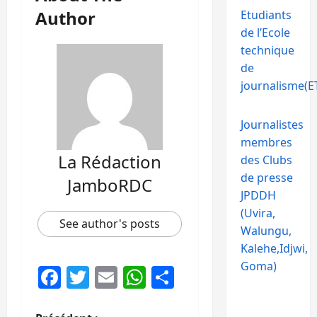
Author
Etudiants
de l’Ecole
technique
de
journalisme(ET
Journalistes
membres
La Rédaction
des Clubs
de presse
JamboRDC
JPDDH
(Uvira,
See author's posts
Walungu,
Kalehe,Idjwi,
Goma)
Facebook
Twitter
Email
WhatsApp
Partager