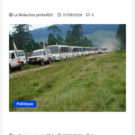
l’AFC/M23 et Kinshasa ne convainc pas
La Rédaction JamboRDC
07/08/2026
0
Politique
Processus de Doha : 15 personnes remises
à l’AFC/M23 avec l’appui du CICR