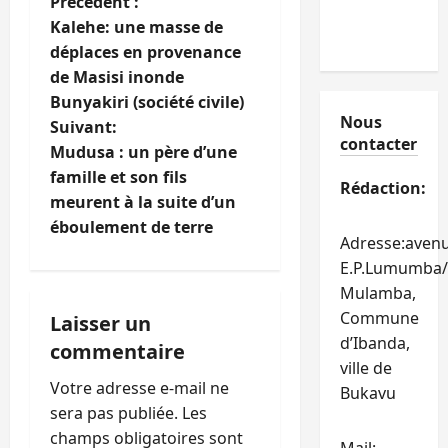
N
Précédent :
Kalehe: une masse de
a
déplaces en provenance
de Masisi inonde
v
Bunyakiri (société civile)
Nous
i
Suivant:
contacter
Mudusa : un père d’une
g
famille et son fils
Rédaction:
meurent à la suite d’un
a
éboulement de terre
Adresse:aven
t
E.P.Lumumba/
Mulamba,
i
Commune
Laisser un
o
d’Ibanda,
commentaire
ville de
n
Votre adresse e-mail ne
Bukavu
sera pas publiée.
Les
d
champs obligatoires sont