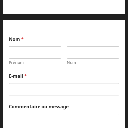
Nom
*
Prénom
Nom
E-mail
*
C
Commentaire ou message
o
m
m
e