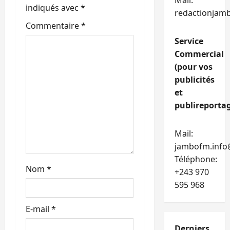
Mail:
’
indiqués avec
*
redactionjam
Commentaire
*
a
Service
r
Commercial
(pour vos
t
publicités
et
i
publireportag
c
Mail:
l
jambofm.info
e
Téléphone:
Nom
*
+243 970
595 968
E-mail
*
Derniers