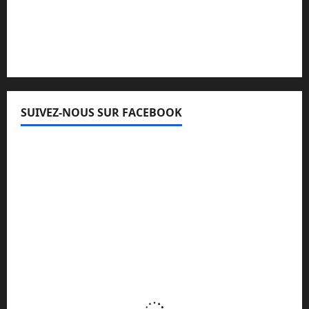
Lisez attentivement notre procédure de
réclamation
SUIVEZ-NOUS SUR FACEBOOK