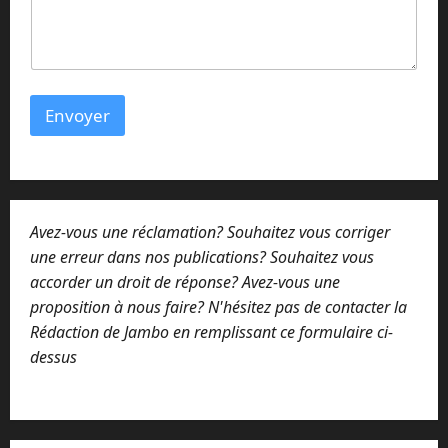
n
t
a
i
r
e
Envoyer
N
o
m
N
o
m
Avez-vous une réclamation? Souhaitez vous corriger
une erreur dans nos publications? Souhaitez vous
accorder un droit de réponse? Avez-vous une
proposition à nous faire? N'hésitez pas de contacter la
Rédaction de Jambo en remplissant ce formulaire ci-
dessus