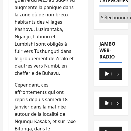
CATÉGORIES
augmente la panique dans
la zone où de nombreux
Catégories
habitants des villages
Kashovu, Luzirantaka,
Nganjo, Lubono et
Lumbishi sont obligés à
JAMBO
WEB-
fuir vers Tushunguti dans
RADIO
le groupement de Ziralo et
d’autres vers Numbi, en
Lecteur
chefferie de Buhavu.
00:00
00:00
audio
Cependant, ces
affrontements qui ont
repris depuis samedi 18
Lecteur
00:00
00:00
janvier dans la matinée
audio
autour de la localité de
Ngungu-Kasake, et sur l’axe
Bitonga, dans le
Lecteur