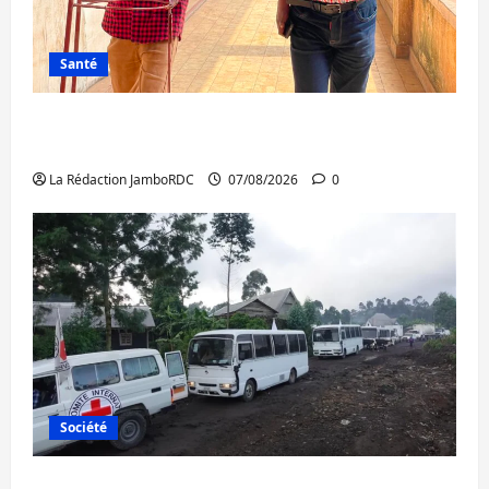
Santé
Sud-Kivu : l’UNPC maintient l’alerte contre
Ebola
La Rédaction JamboRDC
07/08/2026
0
Société
Beni : l’échange de prisonniers entre