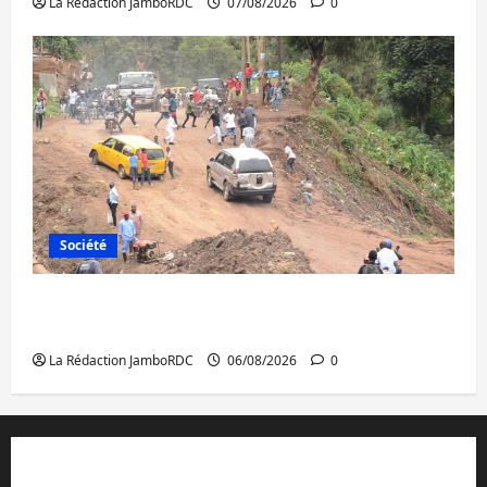
La Rédaction JamboRDC
07/08/2026
0
Société
Bukavu : des routes en ruine paralysent la
circulation
La Rédaction JamboRDC
06/08/2026
0
Contact et réclamations