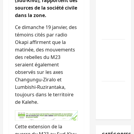
(Sud-Kivu), rapportent des
personnes
sources de la société civile
remises à
dans la zone.
l’AFC/M23
avec l’appui
Ce dimanche 19 janvier, des
du CICR
témoins cités par radio
Okapi affirment que la
Bukavu : des
matinée, des mouvements
routes en
des rebelles du M23
ruine
seraient également
paralysent la
observés sur les axes
circulation
Changungu-Ziralo et
Ebola : la RD
Lumbishi-Ruzirantaka,
intensifie la
toujours dans le territoire
lutte avec
de Kalehe.
l’OMS
Cette extension de la
guerre du M23 au Sud-Kivu