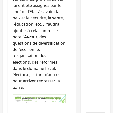
et à la
lui ont été assignés par le
cohésion
chef de l’Etat à savoir : la
sociale
paix et la sécurité, la santé,
l’éducation, etc. Il faudra
Kinshasa
ajouter à cela comme le
confirme la
note l’
Avenir
, des
libération de
questions de diversification
15 personnes
de l’économie,
affiliées à
l’organisation des
l’AFC/M23
élections, des réformes
dans le domaine fiscal,
Bagira : une
électoral, et tant d’autres
ambulance
pour arriver redresser la
renversée à
barre.
Ciriri, la
NDSCI
dénonce l’éta
de la route