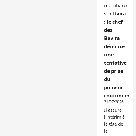
matabaro
sur
Uvira
: le chef
des
Bavira
dénonce
une
tentative
de prise
du
pouvoir
coutumier
31/07/2026
Il assure
l'intérim à
la tête de
la