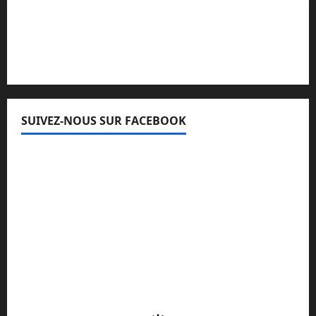
Lisez attentivement notre procédure de
réclamation
SUIVEZ-NOUS SUR FACEBOOK