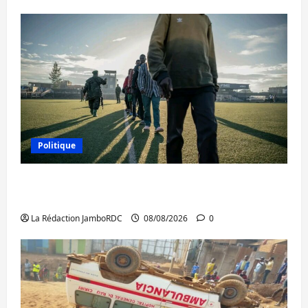
Politique
Kinshasa confirme la libération de 15
personnes affiliées à l’AFC/M23
La Rédaction JamboRDC
08/08/2026
0