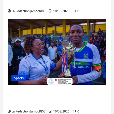
personnes libérées par Kinshasa
La Rédaction JamboRDC
10/08/2026
0
Sports
Bukavu : l’UOB remporte le tournoi
universitaire de Hope and Peace RDC dédié
à la paix et à la cohésion sociale
La Rédaction JamboRDC
10/08/2026
0