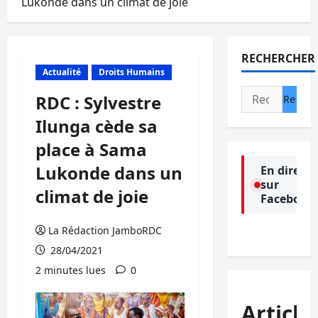
Lukonde dans un climat de joie
RECHERCHER
Actualité
Droits Humains
Rechercher :
RDC : Sylvestre
Ilunga cède sa
place à Sama
Lukonde dans un
En direct
sur
climat de joie
Facebook
La Rédaction JamboRDC
28/04/2021
2 minutes lues
0
Article