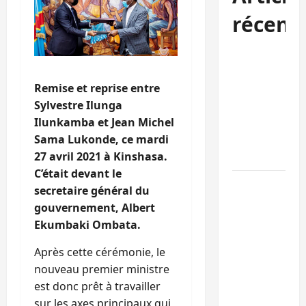
récent
Est de la RDC:
l’AFC/M23
reconnaît 9
Remise et reprise entre
des 15
Sylvestre Ilunga
personnes
Ilunkamba et Jean Michel
libérées par
Sama Lukonde, ce mardi
Kinshasa
27 avril 2021 à Kinshasa.
C’était devant le
Bukavu :
secretaire général du
l’UOB
gouvernement, Albert
remporte le
Ekumbaki Ombata.
tournoi
universitaire
Après cette cérémonie, le
de Hope and
nouveau premier ministre
Peace RDC
est donc prêt à travailler
dédié à la pai
sur les axes principaux qui