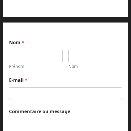
E
Nom
*
-
m
a
i
l
Prénom
Nom
m
e
E-mail
*
s
s
a
g
e
E
Commentaire ou message
-
m
a