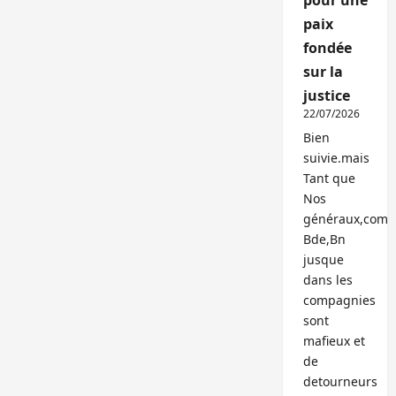
pour une
paix
fondée
sur la
justice
22/07/2026
Bien
suivie.mais
Tant que
Nos
généraux,com
Bde,Bn
jusque
dans les
compagnies
sont
mafieux et
de
detourneurs