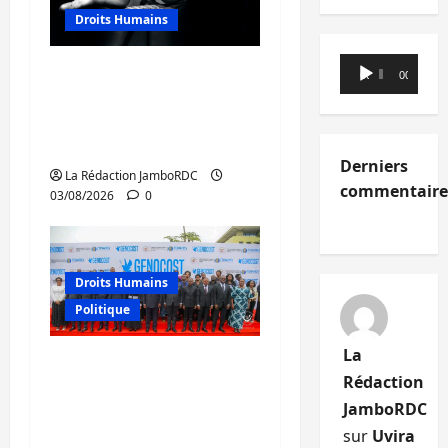
Droits Humains
Lecteur
Sud-Kivu : mieux
00:00
00:00
audio
protéger les droits
humains pour prévenir
la traite des personnes
Derniers
La Rédaction JamboRDC
commentaire
03/08/2026
0
Droits Humains
Politique
La
GENOCOST : mémoire,
Rédaction
justice et réparations
JamboRDC
au cœur du message
sur
Uvira
de Tshisekedi