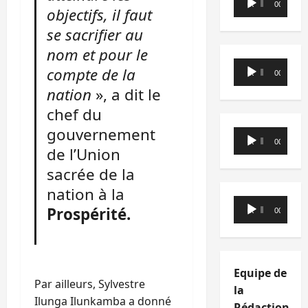
00:00
00:00
objectifs, il faut
audio
se sacrifier au
nom et pour le
Lecteur
compte de la
00:00
00:00
audio
nation
», a dit le
chef du
gouvernement
Lecteur
00:00
00:00
de l’Union
audio
sacrée de la
nation à la
Lecteur
Prospérité.
00:00
00:00
audio
Equipe de
Par ailleurs, Sylvestre
la
Ilunga Ilunkamba a donné
Rédaction