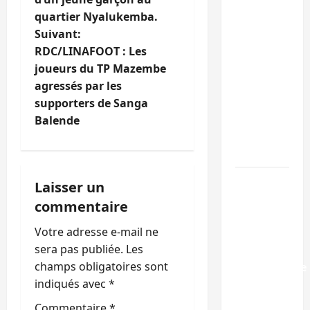
v
Est de la
quartier Nyalukemba.
RDC:
i
Suivant:
l’AFC/M23
RDC/LINAFOOT : Les
g
reconnaît
joueurs du TP Mazembe
9 des 15
agressés par les
a
personnes
supporters de Sanga
libérées
t
Balende
par
i
Kinshasa
o
Bukavu :
Laisser un
l’UOB
commentaire
n
remporte
Votre adresse e-mail ne
le
d
sera pas publiée.
Les
tournoi
’
champs obligatoires sont
universitaire
indiqués avec
*
de Hope
a
and
Commentaire
*