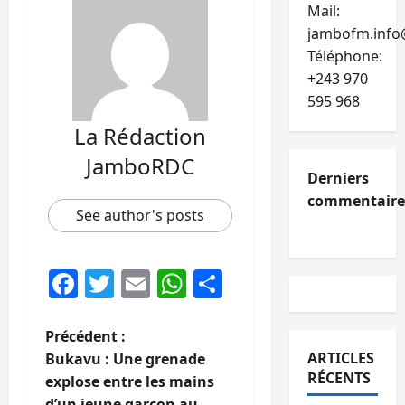
Mail:
jambofm.info
Téléphone:
+243 970
595 968
La Rédaction
JamboRDC
Derniers
commentaire
See author's posts
Facebook
Twitter
Email
WhatsApp
Partager
N
Précédent :
ARTICLES
Bukavu : Une grenade
a
RÉCENTS
explose entre les mains
d’un jeune garçon au