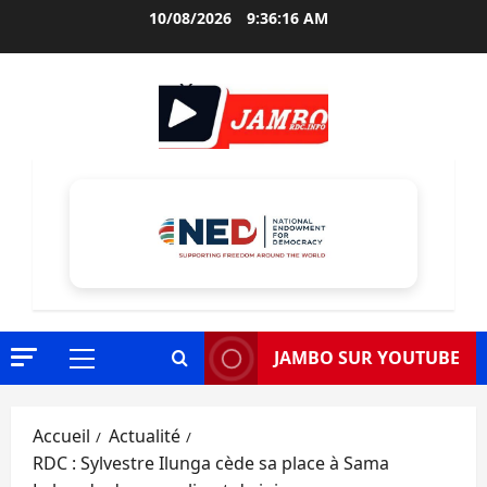
Aller
10/08/2026
9:36:17 AM
au
contenu
JAMBO SUR YOUTUBE
Menu
principal
Accueil
Actualité
RDC : Sylvestre Ilunga cède sa place à Sama