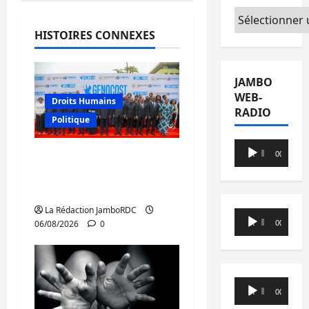
Catégories
HISTOIRES CONNEXES
JAMBO
WEB-
Droits Humains
RADIO
Politique
Lecteur
GENOCOST : l’AFC/M23
00:00
00:00
audio
conteste la démarche
portée par Kinshasa
La Rédaction JamboRDC
Lecteur
06/08/2026
0
00:00
00:00
audio
Lecteur
00:00
00:00
audio