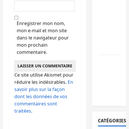
ambulance
renversée
à Ciriri, la
Enregistrer mon nom,
NDSCI
mon e-mail et mon site
dénonce
dans le navigateur pour
l’état de
mon prochain
la route
commentaire.
Sud-Kivu
: l’UNPC
Ce site utilise Akismet pour
maintient
réduire les indésirables.
En
l’alerte
savoir plus sur la façon
contre
dont les données de vos
Ebola
commentaires sont
traitées
.
CATÉGORIES