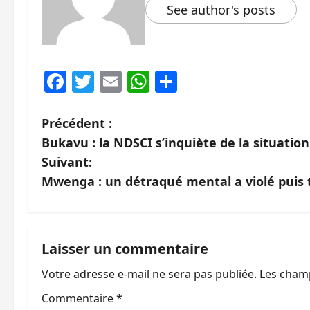
See author's posts
Facebook
Twitter
Email
WhatsApp
Partager
N
Précédent :
Bukavu : la NDSCI s’inquiète de la situation
a
Suivant:
v
Mwenga : un détraqué mental a violé puis t
i
g
Laisser un commentaire
a
Votre adresse e-mail ne sera pas publiée.
Les champ
t
Commentaire
*