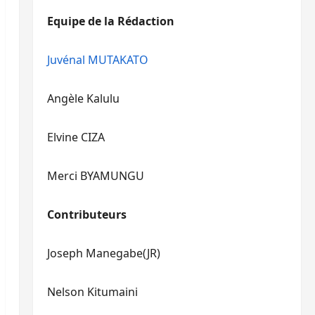
diminuer
haut/bas
Equipe de la Rédaction
le
pour
volume.
augmenter
ou
Juvénal MUTAKATO
diminuer
le
Angèle Kalulu
volume.
Elvine CIZA
Merci BYAMUNGU
Contributeurs
Joseph Manegabe(JR)
Nelson Kitumaini