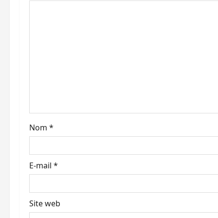
i
o
n
d
’
a
Nom
*
r
t
E-mail
*
i
c
Site web