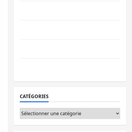
Bagira : une ambulance renversée à Ciriri,
la NDSCI dénonce l’état de la route
Sud-Kivu : l’UNPC maintient l’alerte contre
Ebola
Beni : l’échange de prisonniers entre
l’AFC/M23 et Kinshasa ne convainc pas
Processus de Doha : 15 personnes remises
à l’AFC/M23 avec l’appui du CICR
CATÉGORIES
Catégories