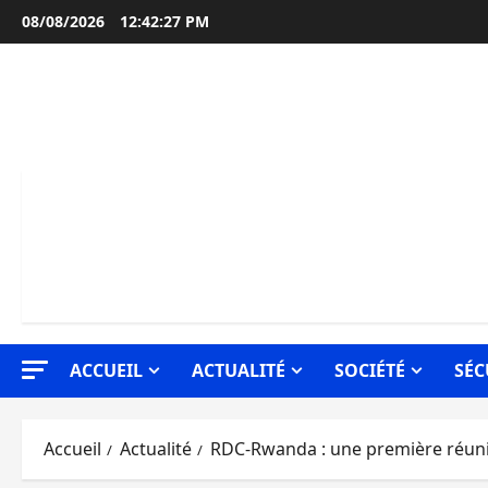
Aller
08/08/2026
12:42:28 PM
au
contenu
ACCUEIL
ACTUALITÉ
SOCIÉTÉ
SÉC
Accueil
Actualité
RDC-Rwanda : une première réunio