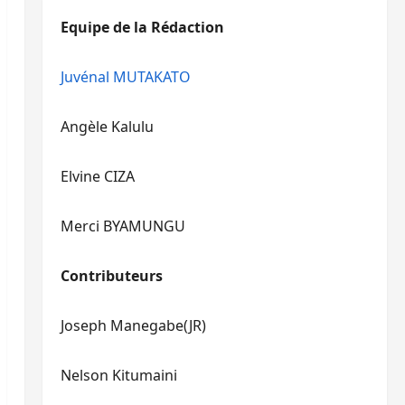
diminuer
haut/bas
Equipe de la Rédaction
le
pour
volume.
augmenter
ou
Juvénal MUTAKATO
diminuer
le
Angèle Kalulu
volume.
Elvine CIZA
Merci BYAMUNGU
Contributeurs
Joseph Manegabe(JR)
Nelson Kitumaini