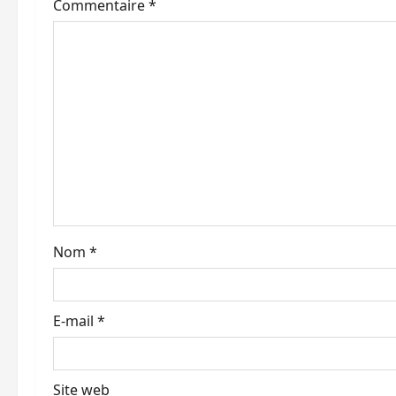
t
Commentaire
*
i
o
n
d
’
a
Nom
*
r
t
E-mail
*
i
c
Site web