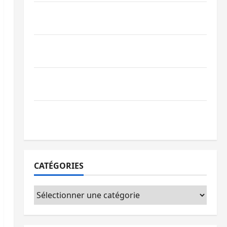
Bagira : une ambulance renversée à Ciriri,
la NDSCI dénonce l’état de la route
Sud-Kivu : l’UNPC maintient l’alerte contre
Ebola
Beni : l’échange de prisonniers entre
l’AFC/M23 et Kinshasa ne convainc pas
Processus de Doha : 15 personnes remises
à l’AFC/M23 avec l’appui du CICR
CATÉGORIES
Catégories