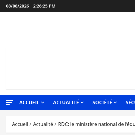
Aller
08/08/2026
2:26:26 PM
au
contenu
ACCUEIL
ACTUALITÉ
SOCIÉTÉ
SÉC
Accueil
Actualité
RDC: le ministère national de l’é