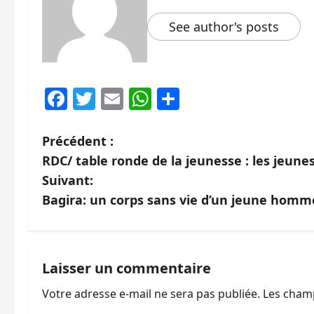
See author's posts
Facebook
Twitter
Email
WhatsApp
Partager
N
Précédent :
RDC/ table ronde de la jeunesse : les jeunes
a
Suivant:
v
Bagira: un corps sans vie d’un jeune homm
i
g
Laisser un commentaire
a
Votre adresse e-mail ne sera pas publiée.
Les champ