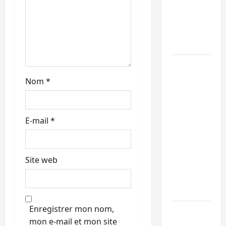
maintient
l’alerte
contre
Ebola
Beni :
l’échange
Nom
*
de
prisonniers
entre
E-mail
*
l’AFC/M23
et
Kinshasa
Site web
ne
convainc
pas
Enregistrer mon nom,
Processus
mon e-mail et mon site
de Doha :