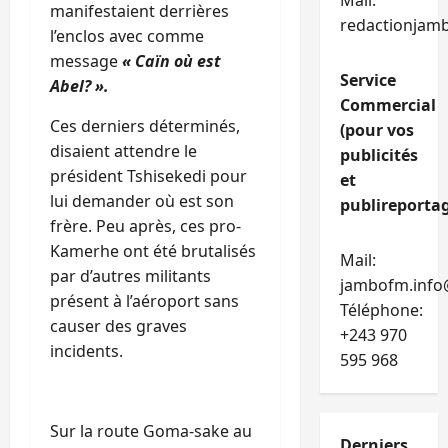
Mail:
manifestaient derrières
redactionjam
l’enclos avec comme
message
« Caïn où est
Service
Abel? ».
Commercial
Ces derniers déterminés,
(pour vos
disaient attendre le
publicités
président Tshisekedi pour
et
lui demander où est son
publireportag
frère. Peu après, ces pro-
Kamerhe ont été brutalisés
Mail:
par d’autres militants
jambofm.info
présent à l’aéroport sans
Téléphone:
causer des graves
+243 970
incidents.
595 968
Sur la route Goma-sake au
Derniers