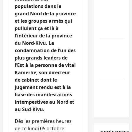
personnes
populations dans le
remises à
grand Nord de la province
l’AFC/M23
et les groupes armés qui
avec l’appui
pullulent ça et là à
du CICR
l’intérieur de la province
du Nord-Kivu. La
Bukavu : des
condamnation de l’un des
routes en
plus grands leaders de
ruine
l’Est à la personne de vital
paralysent la
Kamerhe, son directeur
circulation
de cabinet dont le
Ebola : la RD
jugement rendu est à la
intensifie la
base des manifestations
lutte avec
intempestives au Nord et
l’OMS
au Sud-Kivu.
Dès les premières heures
de ce lundi 05 octobre