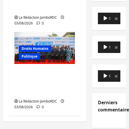
humains pour prévenir
la traite des personnes
Lecteur
La Rédaction JamboRDC
00:00
00:00
audio
03/08/2026
0
Lecteur
00:00
00:00
Droits Humains
audio
Politique
GENOCOST : mémoire,
Lecteur
00:00
00:00
justice et réparations
audio
au cœur du message
de Tshisekedi
La Rédaction JamboRDC
Derniers
03/08/2026
0
commentaire