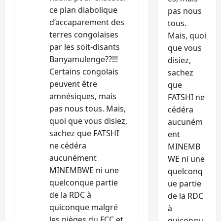
ce plan diabolique
pas nous
d’accaparement des
tous.
terres congolaises
Mais, quoi
par les soit-disants
que vous
Banyamulenge??!!!
disiez,
Certains congolais
sachez
peuvent être
que
amnésiques, mais
FATSHI ne
pas nous tous. Mais,
cédéra
quoi que vous disiez,
aucuném
sachez que FATSHI
ent
ne cédéra
MINEMB
aucunément
WE ni une
MINEMBWE ni une
quelconq
quelconque partie
ue partie
de la RDC à
de la RDC
quiconque malgré
à
les pièges du FCC et
quiconqu