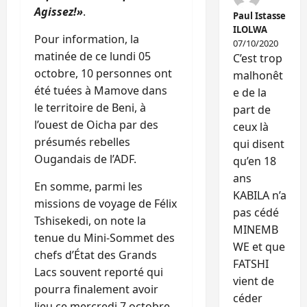
Agissez!»
.
Paul Istasse
ILOLWA
Pour information, la
07/10/2020
matinée de ce lundi 05
C’est trop
octobre, 10 personnes ont
malhonêt
été tuées à Mamove dans
e de la
le territoire de Beni, à
part de
l’ouest de Oicha par des
ceux là
présumés rebelles
qui disent
Ougandais de l’ADF.
qu’en 18
ans
En somme, parmi les
KABILA n’a
missions de voyage de Félix
pas cédé
Tshisekedi, on note la
MINEMB
tenue du Mini-Sommet des
WE et que
chefs d’État des Grands
FATSHI
Lacs souvent reporté qui
vient de
pourra finalement avoir
céder
lieu ce mercredi 7 octobre