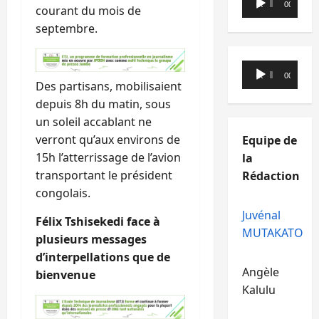
00:00
00:00
courant du mois de
audio
septembre.
Lecteur
00:00
00:00
audio
Des partisans, mobilisaient
depuis 8h du matin, sous
un soleil accablant ne
verront qu’aux environs de
Equipe de
15h l’atterrissage de l’avion
la
transportant le président
Rédaction
congolais.
Juvénal
Félix Tshisekedi face à
MUTAKATO
plusieurs messages
d’interpellations que de
Angèle
bienvenue
Kalulu