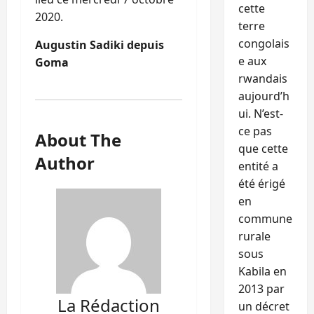
cette
2020.
terre
congolais
Augustin Sadiki depuis
e aux
Goma
rwandais
aujourd’h
ui. N’est-
ce pas
About The
que cette
Author
entité a
été érigé
en
commune
rurale
sous
Kabila en
2013 par
La Rédaction
un décret