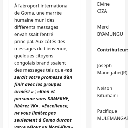
Elvine
À l’aéroport international
CIZA
de Goma, une marrée
humaine muni des
Merci
différents messages
BYAMUNGU
envahissait l’entré
principal. Aux côtés des
messages de bienvenue,
Contributeur
quelques citoyens
congolais brandissaient
Joseph
des messages tels que
«où
Manegabe(JR)
serait votre promesse d’en
finir avec les groupes
Nelson
armés? »
;
«Rien et
Kitumaini
personne sans KAMERHE,
libérez VK»
;
«Excellence,
Pacifique
ne vous limitez pas
MULEMANGA
seulement à Goma durant
votre séjour au Nord-Kivu»