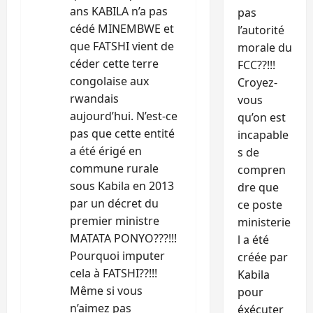
ans KABILA n’a pas
pas
l
cédé MINEMBWE et
l’autorité
que FATSHI vient de
e
morale du
céder cette terre
FCC??!!!
congolaise aux
Croyez-
rwandais
vous
aujourd’hui. N’est-ce
qu’on est
pas que cette entité
incapable
a été érigé en
s de
commune rurale
compren
sous Kabila en 2013
dre que
par un décret du
ce poste
premier ministre
ministerie
MATATA PONYO???!!!
l a été
Pourquoi imputer
créée par
cela à FATSHI??!!!
Kabila
Même si vous
pour
n’aimez pas
éxécuter