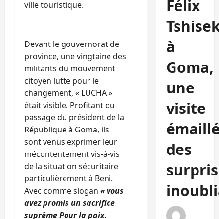
Félix
ville touristique.
Tshise
à
Devant le gouvernorat de
province, une vingtaine des
Goma,
militants du mouvement
citoyen lutte pour le
une
changement, « LUCHA »
visite
était visible. Profitant du
passage du président de la
émaill
République à Goma, ils
sont venus exprimer leur
des
mécontentement vis-à-vis
surpris
de la situation sécuritaire
particulièrement à Beni.
inoubli
Avec comme slogan
« vous
avez promis un sacrifice
suprême Pour la paix.