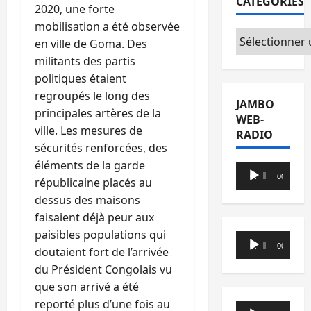
CATÉGORIES
2020, une forte
mobilisation a été observée
Catégories
en ville de Goma. Des
militants des partis
politiques étaient
regroupés le long des
JAMBO
principales artères de la
WEB-
ville. Les mesures de
RADIO
sécurités renforcées, des
éléments de la garde
Lecteur
00:00
00:00
républicaine placés au
audio
dessus des maisons
faisaient déjà peur aux
paisibles populations qui
Lecteur
00:00
00:00
doutaient fort de l’arrivée
audio
du Président Congolais vu
que son arrivé a été
reporté plus d’une fois au
Lecteur