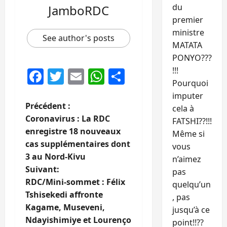
du
JamboRDC
premier
ministre
See author's posts
MATATA
PONYO???
!!!
Facebook
Twitter
Email
WhatsApp
Partager
Pourquoi
imputer
N
Précédent :
cela à
Coronavirus : La RDC
FATSHI??!!!
a
enregistre 18 nouveaux
Même si
cas supplémentaires dont
vous
v
3 au Nord-Kivu
n’aimez
i
Suivant:
pas
RDC/Mini-sommet : Félix
quelqu’un
g
Tshisekedi affronte
, pas
Kagame, Museveni,
jusqu’à ce
a
Ndayishimiye et Lourenço
point!!??