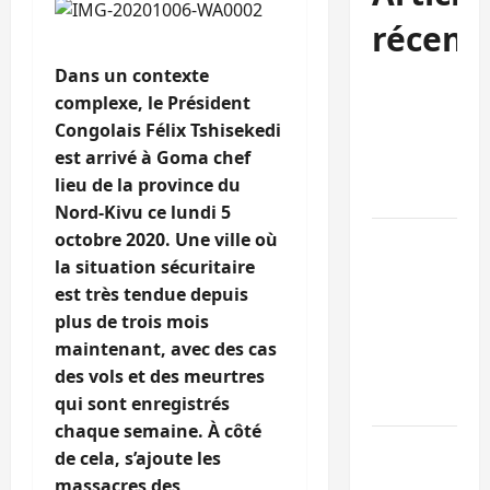
récent
Dans un contexte
Sud-Kivu :
complexe, le Président
l’UNPC
Congolais Félix Tshisekedi
maintient
est arrivé à Goma chef
l’alerte contr
lieu de la province du
Ebola
Nord-Kivu ce lundi 5
octobre 2020. Une ville où
Beni :
la situation sécuritaire
l’échange de
est très tendue depuis
prisonniers
plus de trois mois
entre
maintenant, avec des cas
l’AFC/M23 et
des vols et des meurtres
Kinshasa ne
qui sont enregistrés
convainc pas
chaque semaine. À côté
Processus de
de cela, s’ajoute les
Doha : 15
massacres des