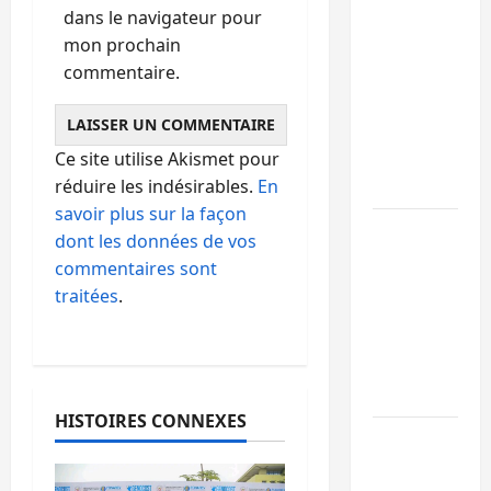
dans le navigateur pour
15
mon prochain
personnes
commentaire.
remises à
l’AFC/M23
avec
Ce site utilise Akismet pour
l’appui du
réduire les indésirables.
En
CICR
savoir plus sur la façon
Bukavu :
dont les données de vos
des
commentaires sont
routes en
traitées
.
ruine
paralysent
la
circulation
HISTOIRES CONNEXES
Ebola : la
RDC