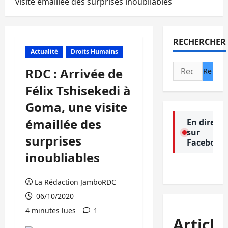
visite émaillée des surprises inoubliables
RECHERCHER
Actualité
Droits Humains
Rechercher :
RDC : Arrivée de
Félix Tshisekedi à
Goma, une visite
émaillée des
En direct
sur
surprises
Facebook
inoubliables
La Rédaction JamboRDC
06/10/2020
4 minutes lues
1
Article