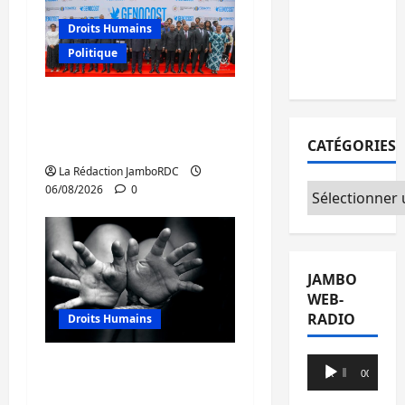
intensifie
la lutte
Droits Humains
avec
Politique
l’OMS
GENOCOST : l’AFC/M23
conteste la démarche
CATÉGORIES
portée par Kinshasa
La Rédaction JamboRDC
Catégories
06/08/2026
0
JAMBO
WEB-
RADIO
Droits Humains
Lecteur
Sud-Kivu : mieux
00:00
00:00
audio
protéger les droits