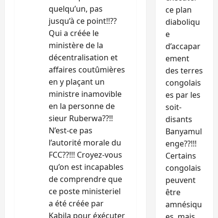
quelqu’un, pas
ce plan
jusqu’à ce point!!??
diaboliqu
Qui a créée le
e
ministère de la
d’accapar
décentralisation et
ement
affaires coutûmières
des terres
en y plaçant un
congolais
ministre inamovible
es par les
en la personne de
soit-
sieur Ruberwa??!!
disants
N’est-ce pas
Banyamul
l’autorité morale du
enge??!!!
FCC??!!! Croyez-vous
Certains
qu’on est incapables
congolais
de comprendre que
peuvent
ce poste ministeriel
être
a été créée par
amnésiqu
Kabila pour éxécuter
es, mais