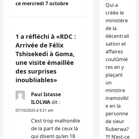
t
ce mercredi 7 octobre
Qui a
créée le
i
ministère
de la
o
1 a réfléchi à «
RDC :
décentrali
n
sation et
Arrivée de Félix
affaires
Tshisekedi à Goma,
d
coutûmiè
une visite émaillée
res en y
’
des surprises
plaçant
inoubliables
»
a
un
ministre
Paul Istasse
r
inamovibl
ILOLWA
dit :
e en la
t
07/10/2020 à 9:21 am
personne
i
C’est trop malhonête
de sieur
de la part de ceux là
Ruberwa?
c
qui disent qu’en 18
?!! N’est-ce