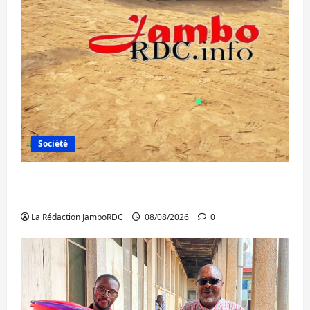
Société
Bagira : une ambulance renversée à Ciriri,
la NDSCI dénonce l’état de la route
La Rédaction JamboRDC
08/08/2026
0