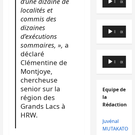
d’une dizaine de
00:00
00:00
audio
localités et
commis des
dizaines
Lecteur
00:00
00:00
d’exécutions
audio
sommaires, »,
a
déclaré
Lecteur
Clémentine de
00:00
00:00
audio
Montjoye,
chercheuse
senior sur la
Equipe de
région des
la
Rédaction
Grands Lacs à
HRW.
Juvénal
MUTAKATO