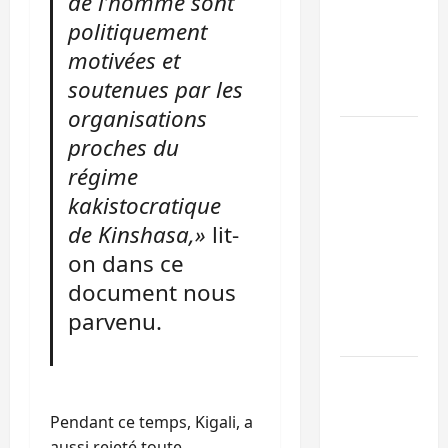
de l’homme sont
de 15
politiquement
personnes
motivées et
affiliées à
soutenues par les
l’AFC/M23
organisations
Bagira :
proches du
une
régime
ambulance
kakistocratique
renversée
de Kinshasa,»
lit-
à Ciriri, la
on dans ce
NDSCI
dénonce
document nous
l’état de
parvenu.
la route
Sud-Kivu
: l’UNPC
Pendant ce temps, Kigali, a
maintient
aussi rejeté toute