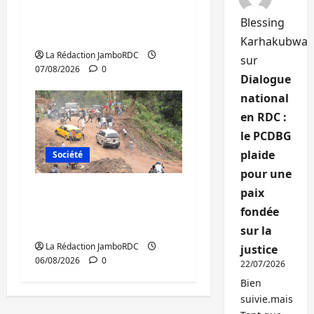
prisonniers entre
l’AFC/M23 et Kinshasa
Blessing
ne convainc pas
Karhakubwa
La Rédaction JamboRDC
sur
07/08/2026
0
Dialogue
national
en RDC :
le PCDBG
plaide
Société
pour une
Bukavu : des routes en
paix
ruine paralysent la
fondée
circulation
sur la
La Rédaction JamboRDC
justice
06/08/2026
0
22/07/2026
Bien
suivie.mais