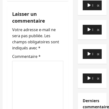
t
Lecteur
00:00
00:00
audio
i
Laisser un
commentaire
o
Lecteur
Votre adresse e-mail ne
00:00
00:00
n
audio
sera pas publiée.
Les
champs obligatoires sont
d
indiqués avec
*
Lecteur
’
00:00
00:00
Commentaire
*
audio
a
r
Lecteur
00:00
00:00
audio
t
i
Derniers
c
commentaire