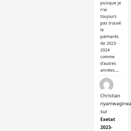
puisque je
n'ai
toujours
pas trouvé
le
palmarès
de 2023-
2024
comme
d'autres
années.…
Christian
nyamwagirw
sur
Exetat
2023-