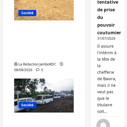
tentative
de prise
Société
du
pouvoir
Bagira : une
coutumier
ambulance renversée
31/07/2026
à Ciriri, la NDSCI
Il assure
dénonce l’état de la
l'intérim à
route
la tête de
La Rédaction JamboRDC
la
08/08/2026
0
chefferie
de Bavira,
mais il ne
veut pas
que le
titulaire
Société
soit…
Beni : l’échange de