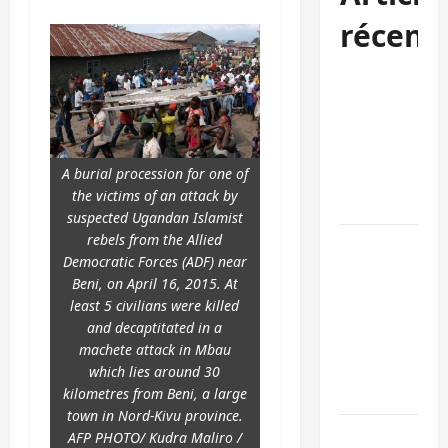
récent
Kinshasa
confirme la
libération de
15 personnes
A burial procession for one of
affiliées à
the victims of an attack by
l’AFC/M23
suspected Ugandan Islamist
rebels from the Allied
Bagira : une
Democratic Forces (ADF) near
ambulance
Beni, on April 16, 2015. At
renversée à
least 5 civilians were killed
Ciriri, la
and decaptitated in a
NDSCI
machete attack in Mbau
dénonce l’éta
which lies around 30
de la route
kilometres from Beni, a large
town in Nord-Kivu province.
Sud-Kivu :
AFP PHOTO/ Kudra Maliro /