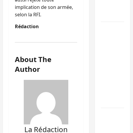
l’alerte
implication de son armée,
contre
selon la RFI.
Ebola
Rédaction
Beni :
l’échange
de
prisonniers
entre
About The
l’AFC/M23
Author
et
Kinshasa
ne
convainc
pas
Processus
de Doha :
La Rédaction
15