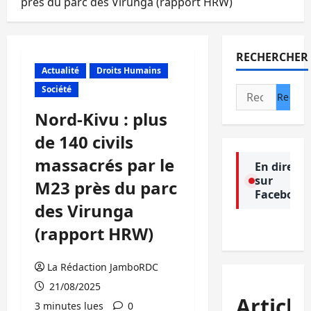
près du parc des Virunga (rapport HRW)
RECHERCHER
Actualité
Droits Humains
Société
Rechercher :
Nord-Kivu : plus
de 140 civils
massacrés par le
En direct
sur
M23 près du parc
Facebook
des Virunga
(rapport HRW)
La Rédaction JamboRDC
21/08/2025
Article
3 minutes lues
0