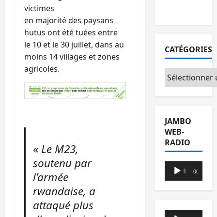
victimes
du CICR
en majorité des paysans
hutus ont été tuées entre
le 10 et le 30 juillet, dans au
CATÉGORIES
moins 14 villages et zones
agricoles.
Catégories
JAMBO
WEB-
RADIO
«
Le M23,
soutenu par
Lecteur
00:00
00:00
l’armée
audio
rwandaise, a
attaqué plus
Lecteur