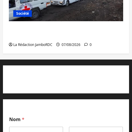
Société
Beni : l’échange de prisonniers entre
l’AFC/M23 et Kinshasa ne convainc pas
La Rédaction JamboRDC
07/08/2026
0
Contact et réclamations
Nom
*