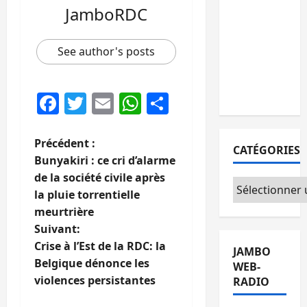
personnes
JamboRDC
remises à
l’AFC/M23
See author's posts
avec
l’appui du
CICR
Facebook
Twitter
Email
WhatsApp
Partager
N
Précédent :
CATÉGORIES
Bunyakiri : ce cri d’alarme
a
de la société civile après
Catégories
la pluie torrentielle
v
meurtrière
i
Suivant:
Crise à l’Est de la RDC: la
JAMBO
g
Belgique dénonce les
WEB-
violences persistantes
RADIO
a