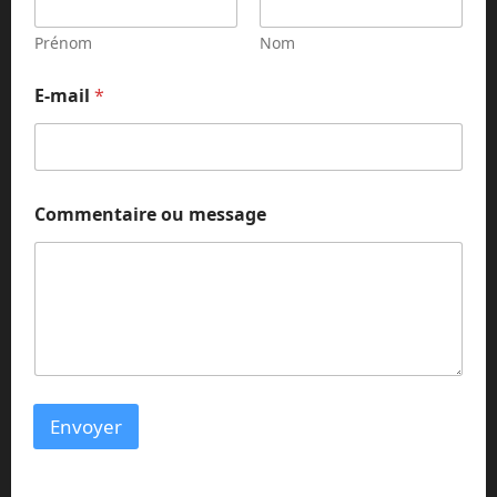
Prénom
Nom
E-mail
*
E
Commentaire ou message
-
m
a
i
l
E
-
m
a
i
Envoyer
l
N
o
m