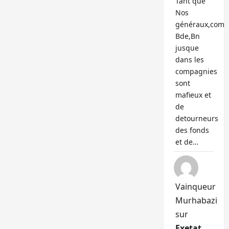
Tant que
Nos
généraux,com
Bde,Bn
jusque
dans les
compagnies
sont
mafieux et
de
detourneurs
des fonds
et de…
Vainqueur
Murhabazi
sur
Exetat