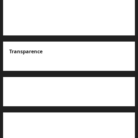
Transparence
A propos de nous
Rapport d’auto-évaluation de transparence (JTI)