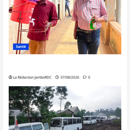
Santé
Sud-Kivu : l’UNPC maintient l’alerte contre
Ebola
La Rédaction JamboRDC
07/08/2026
0