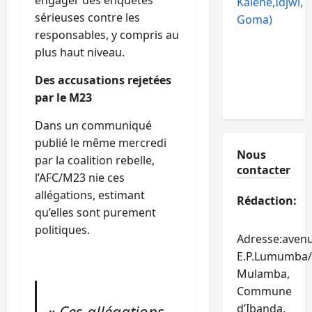
engager des enquêtes
Kalehe,Idjwi,
sérieuses contre les
Goma)
responsables, y compris au
plus haut niveau.
Des accusations rejetées
par le M23
Dans un communiqué
publié le même mercredi
Nous
par la coalition rebelle,
contacter
l’AFC/M23 nie ces
allégations, estimant
Rédaction:
qu’elles sont purement
politiques.
Adresse:aven
E.P.Lumumba/
Mulamba,
Commune
«
Ces allégations
d’Ibanda,