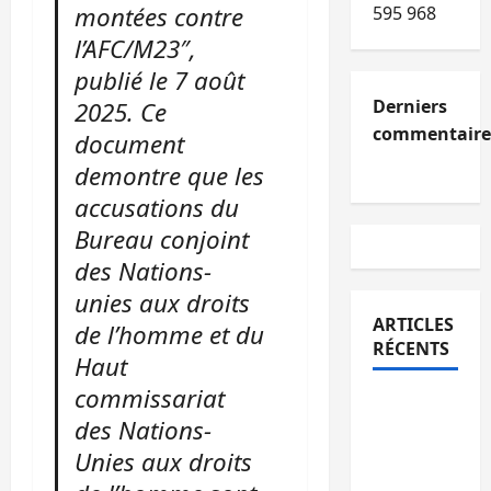
montées contre
595 968
l’AFC/M23″,
publié le 7 août
Derniers
2025. Ce
commentaire
document
demontre que les
accusations du
Bureau conjoint
des Nations-
unies aux droits
ARTICLES
de l’homme et du
RÉCENTS
Haut
commissariat
Kinshasa
des Nations-
confirme
Unies aux droits
la
libération