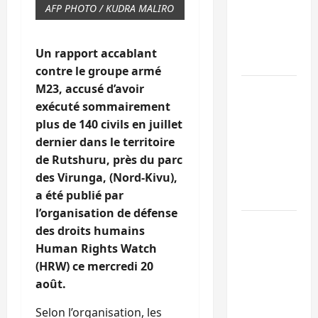
l’UNPC
AFP PHOTO / KUDRA MALIRO
maintient
l’alerte contr
Un rapport accablant
Ebola
contre le groupe armé
M23, accusé d’avoir
Beni :
exécuté sommairement
l’échange de
plus de 140 civils en juillet
prisonniers
dernier dans le territoire
entre
de Rutshuru, près du parc
l’AFC/M23 et
des Virunga, (Nord-Kivu),
Kinshasa ne
a été publié par
convainc pas
l’organisation de défense
Processus de
des droits humains
Doha : 15
Human Rights Watch
personnes
(HRW) ce mercredi 20
remises à
août.
l’AFC/M23
Selon l’organisation, les
avec l’appui