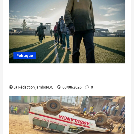
Politique
Kinshasa confirme la libération de 15
personnes affiliées à l’AFC/M23
La Rédaction JamboRDC
08/08/2026
0