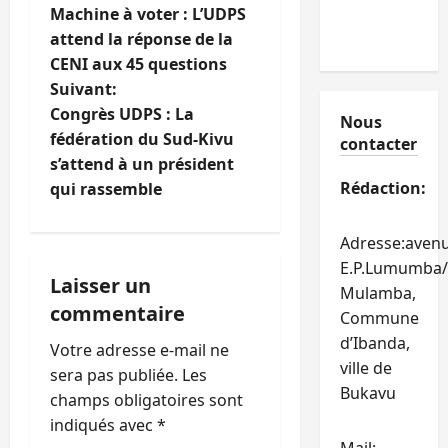
Machine à voter : L’UDPS
a
attend la réponse de la
CENI aux 45 questions
v
Suivant:
i
Congrès UDPS : La
Nous
fédération du Sud-Kivu
contacter
g
s’attend à un président
Rédaction:
qui rassemble
a
t
Adresse:aven
E.P.Lumumba/
i
Laisser un
Mulamba,
commentaire
Commune
o
d’Ibanda,
Votre adresse e-mail ne
n
ville de
sera pas publiée.
Les
Bukavu
champs obligatoires sont
d
indiqués avec
*