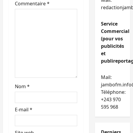
Mail:
’
Commentaire
*
redactionjam
a
Service
r
Commercial
t
(pour vos
publicités
i
et
publireportag
c
l
Mail:
jambofm.info
Nom
*
e
Téléphone:
+243 970
595 968
E-mail
*
Derniers
Site web