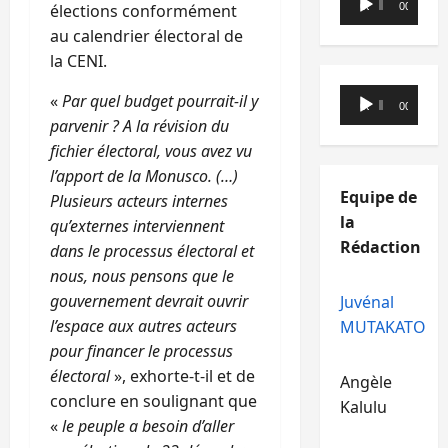
00:00
00:00
élections conformément
audio
au calendrier électoral de
la CENI.
Lecteur
«
Par quel budget pourrait-il y
00:00
00:00
audio
parvenir ? A la révision du
fichier électoral, vous avez vu
l’apport de la Monusco. (…)
Equipe de
Plusieurs acteurs internes
la
qu’externes interviennent
Rédaction
dans le processus électoral et
nous, nous pensons que le
gouvernement devrait ouvrir
Juvénal
l’espace aux autres acteurs
MUTAKATO
pour financer le processus
électoral
», exhorte-t-il et de
Angèle
conclure en soulignant que
Kalulu
«
le peuple a besoin d’aller