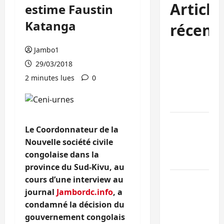
Article
estime Faustin
Katanga
récent
Jambo1
Bukavu : des
29/03/2018
routes en
ruine
2 minutes lues
0
paralysent la
circulation
Ebola : la RD
Le Coordonnateur de la
intensifie la
Nouvelle société civile
lutte avec
congolaise dans la
l’OMS
province du Sud-Kivu, au
cours d’une interview au
Uvira : une
journal
Jambordc.info
, a
journée de
condamné la décision du
mercredi
gouvernement congolais
marquée par