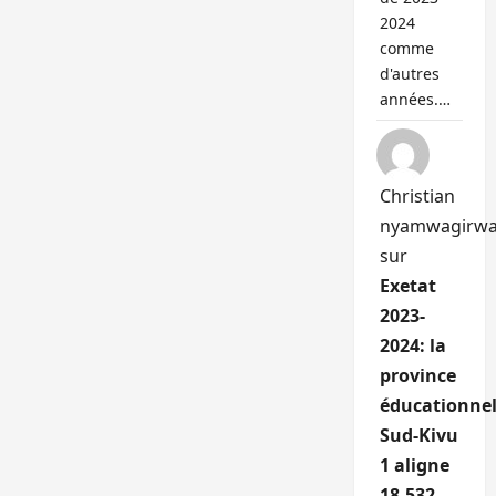
2024
comme
d'autres
années.…
Christian
nyamwagirw
sur
Exetat
2023-
2024: la
province
éducationnel
Sud-Kivu
1 aligne
18.532