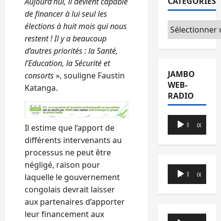
CATÉGORIES
Aujourd’hui, il devient capable
de financer à lui seul les
Catégories
élections à huit mois qui nous
restent ! Il y a beaucoup
d’autres priorités : la Santé,
l’Education, la Sécurité et
JAMBO
consorts
», souligne Faustin
WEB-
Katanga.
RADIO
Lecteur
00:00
00:00
Il estime que l’apport de
audio
différents intervenants au
processus ne peut être
négligé, raison pour
Lecteur
00:00
00:00
laquelle le gouvernement
audio
congolais devrait laisser
aux partenaires d’apporter
leur financement aux
Lecteur