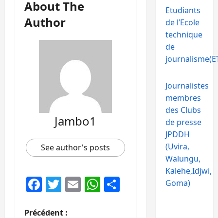
About The
Etudiants
Author
de l’Ecole
technique
de
journalisme(ET
Journalistes
membres
des Clubs
Jambo1
de presse
JPDDH
(Uvira,
See author's posts
Walungu,
Kalehe,Idjwi,
Facebook
Twitter
Email
WhatsApp
Partager
Goma)
N
Précédent :