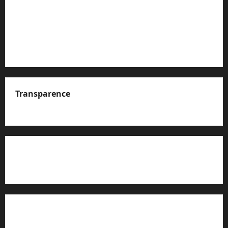
Transparence
A propos de nous
Rapport d’auto-évaluation de transparence (JTI)