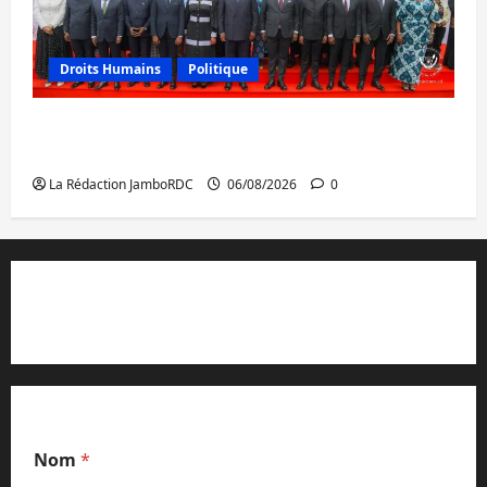
Droits Humains
Politique
GENOCOST : l’AFC/M23 conteste la
démarche portée par Kinshasa
La Rédaction JamboRDC
06/08/2026
0
Contact et réclamations
Nom
*