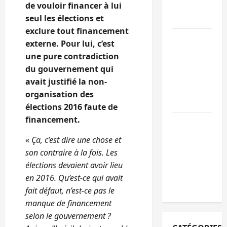
de vouloir financer à lui
l’appel à la
seul les élections et
paix
exclure tout financement
GENOCOST :
externe. Pour lui, c’est
l’AFC/M23
une pure contradiction
conteste la
du gouvernement qui
démarche
avait justifié la non-
portée par
organisation des
Kinshasa
élections 2016 faute de
financement.
Ebola : après
Bukavu,
«
Ça, c’est dire une chose et
l’UNPC-Sud-
son contraire à la fois. Les
Kivu équipe
élections devaient avoir lieu
les médias
en 2016. Qu’est-ce qui avait
des territoire
fait défaut, n’est-ce pas le
manque de financement
selon le gouvernement ?