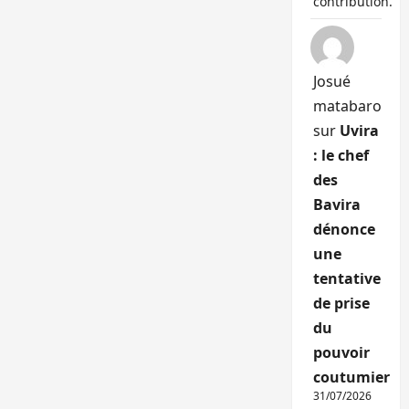
contribution.
Josué
matabaro
sur
Uvira
: le chef
des
Bavira
dénonce
une
tentative
de prise
du
pouvoir
coutumier
31/07/2026