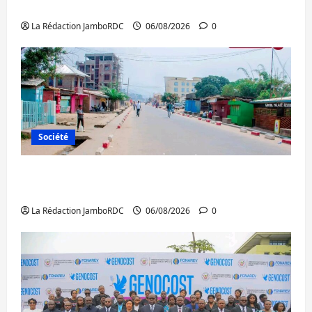
Ebola : la RDC intensifie la lutte avec l’OMS
La Rédaction JamboRDC
06/08/2026
0
Société
Uvira : une journée de mercredi marquée
par l’appel à la paix
La Rédaction JamboRDC
06/08/2026
0