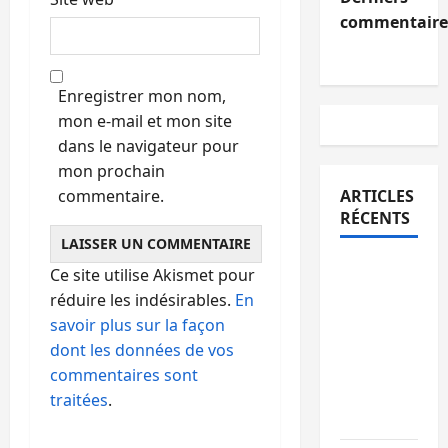
commentaire
Enregistrer mon nom,
mon e-mail et mon site
dans le navigateur pour
mon prochain
commentaire.
ARTICLES
RÉCENTS
Bukavu :
Ce site utilise Akismet pour
des
réduire les indésirables.
En
routes en
savoir plus sur la façon
ruine
dont les données de vos
paralysent
commentaires sont
la
traitées
.
circulation