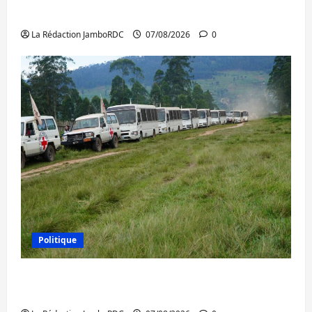
l’AFC/M23 et Kinshasa ne convainc pas
La Rédaction JamboRDC
07/08/2026
0
Politique
Processus de Doha : 15 personnes remises
à l’AFC/M23 avec l’appui du CICR