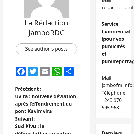
Mail:
redactionjam
La Rédaction
Service
JamboRDC
Commercial
(pour vos
publicités
See author's posts
et
publireportag
Facebook
Twitter
Email
WhatsApp
Partager
Mail:
jambofm.info
N
Précédent :
Téléphone:
Uvira : nouvelle déviation
+243 970
a
après l’effondrement du
595 968
pont Kavimvira
v
Suivant:
i
Sud-Kivu : la
Derniers
déforestation accentue