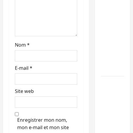
l’échange
i
de
prisonniers
c
entre
l’AFC/M23
l
et
Nom
*
e
Kinshasa
ne
convainc
E-mail
*
pas
Processus
de Doha :
Site web
15
personnes
remises à
l’AFC/M23
Enregistrer mon nom,
avec
mon e-mail et mon site