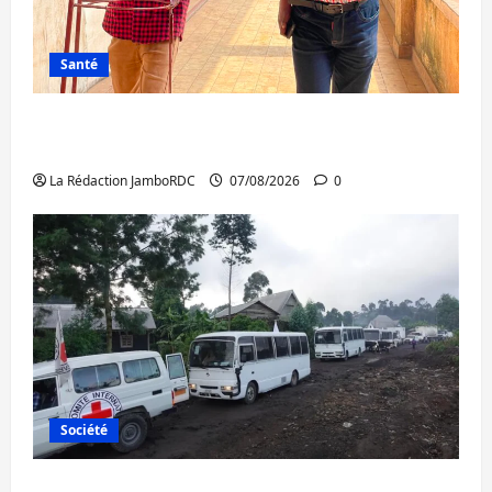
Santé
Sud-Kivu : l’UNPC maintient l’alerte contre
Ebola
La Rédaction JamboRDC
07/08/2026
0
Société
Beni : l’échange de prisonniers entre