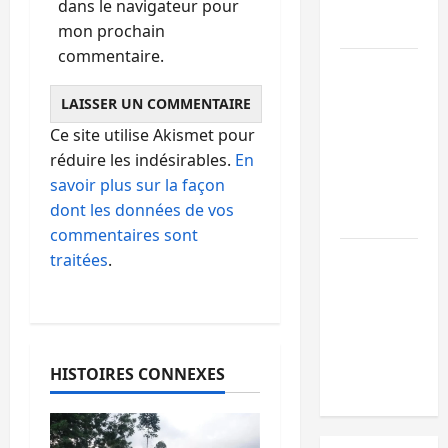
l’appui du
dans le navigateur pour
CICR
mon prochain
commentaire.
Bukavu :
des
routes en
Ce site utilise Akismet pour
ruine
réduire les indésirables.
En
paralysent
savoir plus sur la façon
la
dont les données de vos
circulation
commentaires sont
Ebola : la
traitées
.
RDC
intensifie
la lutte
avec
HISTOIRES CONNEXES
l’OMS