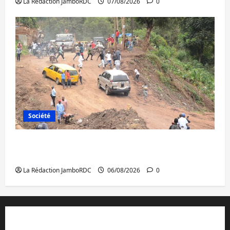
La Rédaction JamboRDC
07/08/2026
0
Société
Bukavu : des routes en ruine paralysent la
circulation
La Rédaction JamboRDC
06/08/2026
0
Contact et réclamations