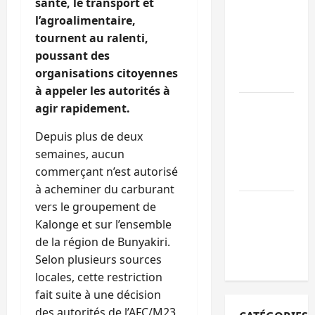
santé, le transport et
personnes
l’agroalimentaire,
remises à
tournent au ralenti,
l’AFC/M23
poussant des
avec l’appui
organisations citoyennes
du CICR
à appeler les autorités à
Bukavu : des
agir rapidement.
routes en
Depuis plus de deux
ruine
semaines, aucun
paralysent la
commerçant n’est autorisé
circulation
à acheminer du carburant
Ebola : la RD
vers le groupement de
intensifie la
Kalonge et sur l’ensemble
lutte avec
de la région de Bunyakiri.
l’OMS
Selon plusieurs sources
locales, cette restriction
fait suite à une décision
des autorités de l’AFC/M23