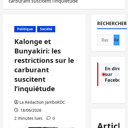
carburant suscitent l’inquiétude
RECHERCHER
Politique
Société
Rechercher :
Kalonge et
Bunyakiri: les
restrictions sur le
carburant
En direct
sur
suscitent
Facebook
l’inquiétude
La Rédaction JamboRDC
18/06/2026
2 minutes lues
0
Article