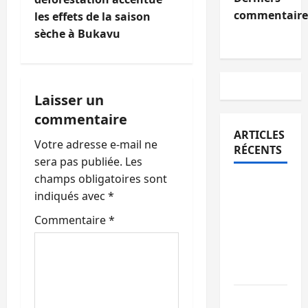
g
commentaire
les effets de la saison
sèche à Bukavu
a
t
i
Laisser un
commentaire
o
ARTICLES
Votre adresse e-mail ne
RÉCENTS
n
sera pas publiée.
Les
champs obligatoires sont
d
Sud-Kivu
indiqués avec
*
: l’UNPC
’
maintient
Commentaire
*
l’alerte
a
contre
r
Ebola
Beni :
t