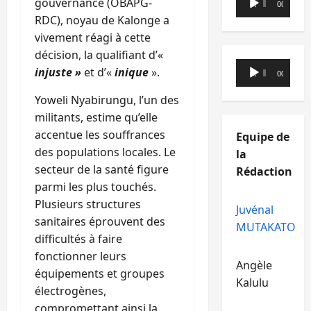
gouvernance (OBAPG-
00:00
00:00
audio
RDC), noyau de Kalonge a
vivement réagi à cette
décision, la qualifiant d’«
Lecteur
injuste »
et d’«
inique
».
00:00
00:00
audio
Yoweli Nyabirungu, l’un des
militants, estime qu’elle
accentue les souffrances
Equipe de
des populations locales. Le
la
secteur de la santé figure
Rédaction
parmi les plus touchés.
Plusieurs structures
Juvénal
sanitaires éprouvent des
MUTAKATO
difficultés à faire
fonctionner leurs
Angèle
équipements et groupes
Kalulu
électrogènes,
compromettant ainsi la