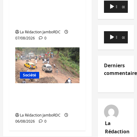
Processus de Doha : 15
Lecteur
personnes remises à
00:00
00:00
audio
l’AFC/M23 avec l’appui
du CICR
La Rédaction JamboRDC
Lecteur
07/08/2026
0
00:00
00:00
audio
Derniers
commentaire
Société
Bukavu : des routes en
ruine paralysent la
circulation
La Rédaction JamboRDC
06/08/2026
0
La
Rédaction