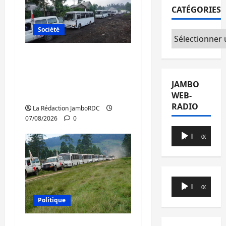
CATÉGORIES
Société
Catégories
Beni : l’échange de
prisonniers entre
l’AFC/M23 et Kinshasa
JAMBO
ne convainc pas
WEB-
RADIO
La Rédaction JamboRDC
07/08/2026
0
Lecteur
00:00
00:00
audio
Lecteur
00:00
00:00
audio
Politique