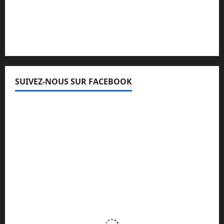
Lisez attentivement notre procédure de
réclamation
SUIVEZ-NOUS SUR FACEBOOK