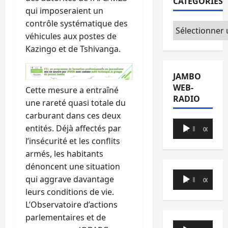
CATÉGORIES
qui imposeraient un
contrôle systématique des
Catégories
véhicules aux postes de
Kazingo et de Tshivanga.
JAMBO
WEB-
Cette mesure a entraîné
RADIO
une rareté quasi totale du
carburant dans ces deux
Lecteur
entités. Déjà affectés par
00:00
00:00
audio
l’insécurité et les conflits
armés, les habitants
dénoncent une situation
Lecteur
qui aggrave davantage
00:00
00:00
audio
leurs conditions de vie.
L’Observatoire d’actions
parlementaires et de
Lecteur