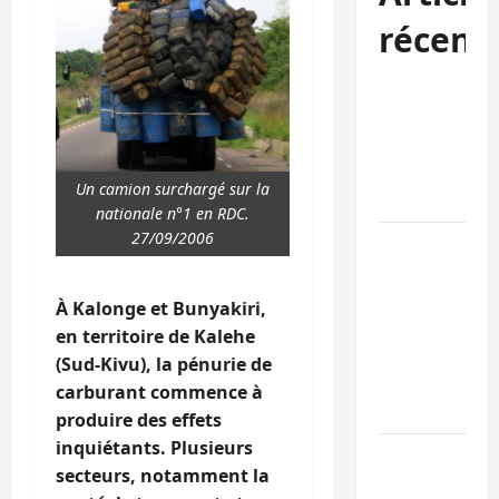
récent
Sud-Kivu :
l’UNPC
maintient
l’alerte contr
Un camion surchargé sur la
Ebola
nationale n°1 en RDC.
27/09/2006
Beni :
l’échange de
prisonniers
À Kalonge et Bunyakiri,
entre
en territoire de Kalehe
l’AFC/M23 et
(Sud-Kivu), la pénurie de
Kinshasa ne
carburant commence à
convainc pas
produire des effets
inquiétants. Plusieurs
Processus de
secteurs, notamment la
Doha : 15