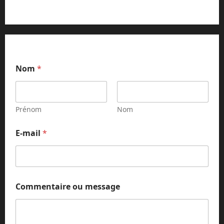
*
Nom
*
C
o
m
m
e
Prénom
Nom
n
t
E-mail
*
a
i
r
e
*
Commentaire ou message