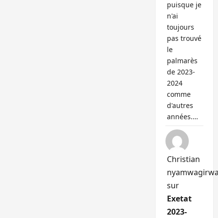
puisque je
n'ai
toujours
pas trouvé
le
palmarès
de 2023-
2024
comme
d'autres
années.…
Christian
nyamwagirw
sur
Exetat
2023-