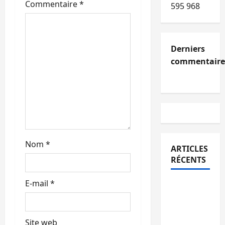
’
Commentaire
*
595 968
a
r
Derniers
commentaire
t
i
c
l
Nom
*
e
ARTICLES
RÉCENTS
E-mail
*
Kinshasa
confirme
la
Site web
libération