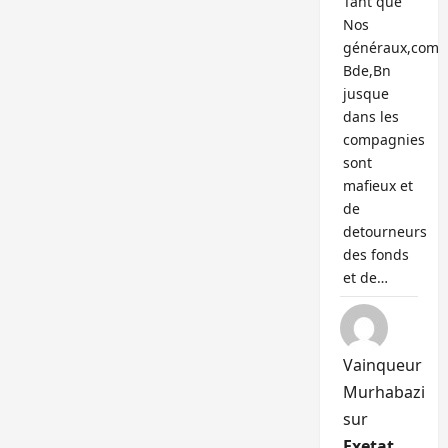
Tant que
Nos
généraux,com
Bde,Bn
jusque
dans les
compagnies
sont
mafieux et
de
detourneurs
des fonds
et de…
Vainqueur
Murhabazi
sur
Exetat