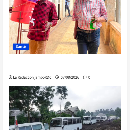
Santé
Sud-Kivu : l’UNPC maintient l’alerte contre
Ebola
La Rédaction JamboRDC
07/08/2026
0