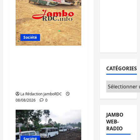
personnes
remises à
l’AFC/M23
avec
l’appui du
Société
CICR
Bagira : une
ambulance renversée
CATÉGORIES
à Ciriri, la NDSCI
dénonce l’état de la
Catégories
route
La Rédaction JamboRDC
08/08/2026
0
JAMBO
WEB-
RADIO
Société