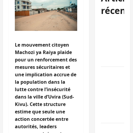
récent
Kinshasa
confirme la
libération de
Le mouvement citoyen
15 personnes
Machozi ya Raiya plaide
affiliées à
pour un renforcement des
l’AFC/M23
mesures sécuritaires et
Bagira : une
une implication accrue de
ambulance
la population dans la
renversée à
lutte contre l’insécurité
Ciriri, la
dans la ville d’Uvira (Sud-
NDSCI
Kivu). Cette structure
dénonce l’éta
estime que seule une
de la route
action concertée entre
autorités, leaders
Sud-Kivu :