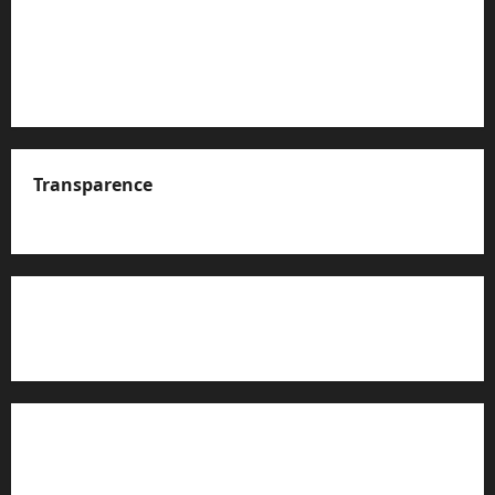
Transparence
A propos de nous
Rapport d’auto-évaluation de transparence (JTI)