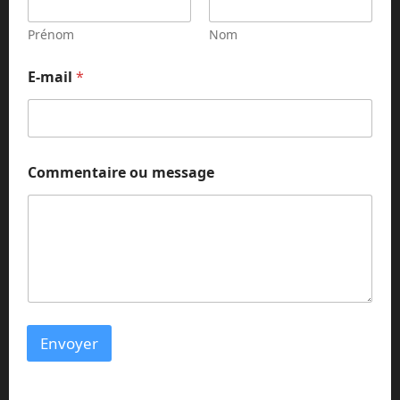
Prénom
Nom
E
E-mail
*
-
m
a
i
l
*
Commentaire ou message
m
e
s
s
a
g
e
Envoyer