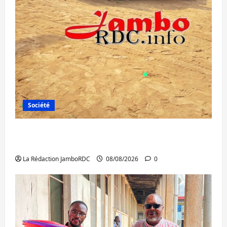
Société
Bagira : une ambulance renversée à Ciriri,
la NDSCI dénonce l’état de la route
La Rédaction JamboRDC
08/08/2026
0