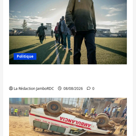
Politique
Kinshasa confirme la libération de 15
personnes affiliées à l’AFC/M23
La Rédaction JamboRDC
08/08/2026
0