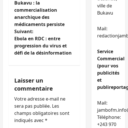
Bukavu : la
ville de
a
commercialisation
Bukavu
anarchique des
v
médicaments persiste
Mail:
i
Suivant:
redactionjam
Ebola en RDC : entre
g
progression du virus et
Service
défi de la désinformation
a
Commercial
(pour vos
t
publicités
i
Laisser un
et
publireportag
commentaire
o
Votre adresse e-mail ne
Mail:
n
sera pas publiée.
Les
jambofm.info
champs obligatoires sont
d
Téléphone:
indiqués avec
*
+243 970