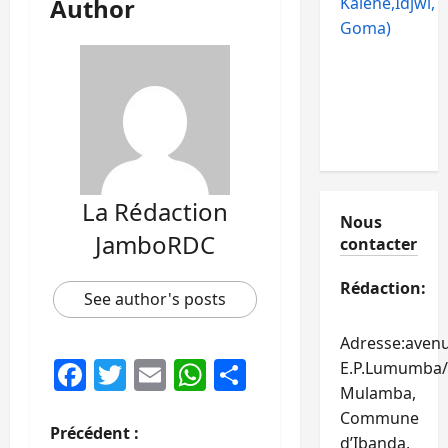
Kalehe,Idjwi,
Author
Goma)
La Rédaction
Nous
JamboRDC
contacter
Rédaction:
See author's posts
Adresse:aven
Facebook
Twitter
Email
WhatsApp
Partager
E.P.Lumumba/
Mulamba,
Commune
N
Précédent :
d’Ibanda,