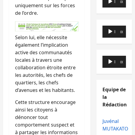
00:00
00:00
uniquement sur les forces
audio
de l’ordre.
Lecteur
00:00
00:00
audio
Selon lui, elle nécessite
également l’implication
active des communautés
Lecteur
locales à travers une
00:00
00:00
audio
collaboration étroite entre
les autorités, les chefs de
quartiers, les chefs
Equipe de
d’avenues et les habitants.
la
Cette structure encourage
Rédaction
ainsi les citoyens à
dénoncer tout
Juvénal
comportement suspect et
MUTAKATO
à partager les informations