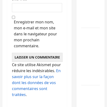
de 15
personnes
affiliées à
Enregistrer mon nom,
l’AFC/M23
mon e-mail et mon site
Bagira :
dans le navigateur pour
une
mon prochain
ambulance
commentaire.
renversée
à Ciriri, la
NDSCI
Ce site utilise Akismet pour
dénonce
réduire les indésirables.
En
l’état de
savoir plus sur la façon
la route
dont les données de vos
commentaires sont
Sud-Kivu
traitées
.
: l’UNPC
maintient