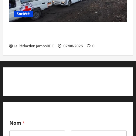
Société
Beni : l’échange de prisonniers entre
l’AFC/M23 et Kinshasa ne convainc pas
La Rédaction JamboRDC
07/08/2026
0
Contact et réclamations
Nom
*