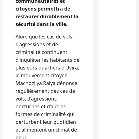
communautaires et
l’UNPC
citoyens permettra de
maintient
restaurer durablement la
l’alerte contr
sécurité dans la ville.
Ebola
Alors que les cas de vols,
Beni :
d’agressions et de
l’échange de
criminalité continuent
prisonniers
d’inquiéter les habitants de
entre
plusieurs quartiers d’Uvira,
l’AFC/M23 et
le mouvement citoyen
Kinshasa ne
Machozi ya Raiya dénonce
convainc pas
régulièrement des cas de
Processus de
vols, d’agressions
Doha : 15
nocturnes et d’autres
personnes
formes de criminalité qui
remises à
perturbent leur quotidien
l’AFC/M23
et alimentent un climat de
avec l’appui
peur.