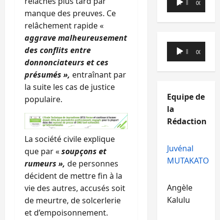
relâchés plus tard par
00:00
00:00
audio
manque des preuves. Ce
relâchement rapide «
aggrave malheureusement
Lecteur
des conflits entre
00:00
00:00
audio
donnonciateurs et ces
présumés »,
entraînant par
la suite les cas de justice
Equipe de
populaire.
la
Rédaction
La société civile explique
Juvénal
que par «
soupçons et
MUTAKATO
rumeurs »,
de personnes
décident de mettre fin à la
Angèle
vie des autres, accusés soit
Kalulu
de meurtre, de solcerlerie
et d’empoisonnement.