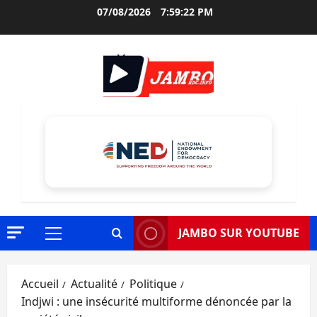
Aller
07/08/2026
7:59:24 PM
au
contenu
JAMBO SUR YOUTUBE
Menu
principal
Accueil
Actualité
Politique
Indjwi : une insécurité multiforme dénoncée par la