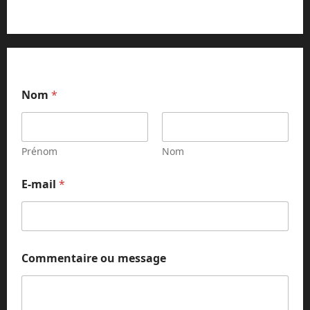
Nom
*
Prénom
Nom
m
E-mail
*
e
s
s
a
g
e
Commentaire ou message
m
e
s
s