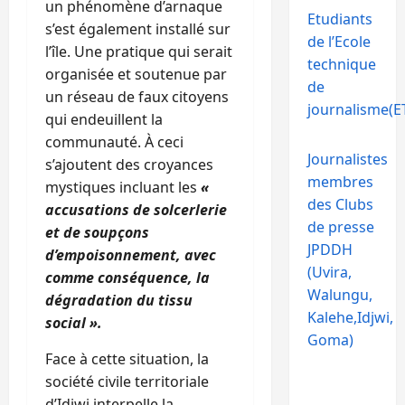
un phénomène d’arnaque
Etudiants
s’est également installé sur
de l’Ecole
l’île. Une pratique qui serait
technique
organisée et soutenue par
de
un réseau de faux citoyens
journalisme(ET
qui endeuillent la
communauté. À ceci
Journalistes
s’ajoutent des croyances
membres
mystiques incluant les
«
des Clubs
accusations de solcerlerie
de presse
et de soupçons
JPDDH
d’empoisonnement, avec
(Uvira,
comme conséquence, la
Walungu,
dégradation du tissu
Kalehe,Idjwi,
social ».
Goma)
Face à cette situation, la
société civile territoriale
d’Idjwi interpelle la