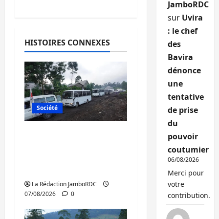
JamboRDC
sur
Uvira
: le chef
HISTOIRES CONNEXES
des
Bavira
dénonce
une
tentative
Société
de prise
du
Beni : l’échange de
pouvoir
prisonniers entre
coutumier
l’AFC/M23 et Kinshasa
06/08/2026
ne convainc pas
Merci pour
votre
La Rédaction JamboRDC
07/08/2026
0
contribution.