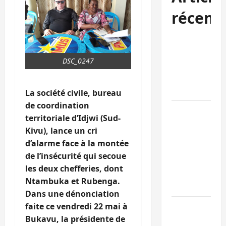
récent
Sud-Kivu :
l’UNPC
DSC_0247
maintient
l’alerte contr
Ebola
La société civile, bureau
de coordination
Beni :
territoriale d’Idjwi (Sud-
l’échange de
Kivu), lance un cri
prisonniers
d’alarme face à la montée
entre
de l’insécurité qui secoue
l’AFC/M23 et
les deux chefferies, dont
Kinshasa ne
Ntambuka et Rubenga.
convainc pas
Dans une dénonciation
Processus de
faite ce vendredi 22 mai à
Doha : 15
Bukavu, la présidente de