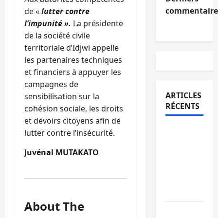
commentaire
de «
lutter contre
l’impunité ».
La présidente
de la société civile
territoriale d’Idjwi appelle
les partenaires techniques
et financiers à appuyer les
campagnes de
ARTICLES
sensibilisation sur la
RÉCENTS
cohésion sociale, les droits
et devoirs citoyens afin de
Sud-Kivu
lutter contre l’insécurité.
: l’UNPC
Juvénal MUTAKATO
maintient
l’alerte
contre
Ebola
About The
Beni :