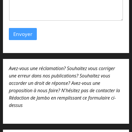
a
g
e
m
e
s
Envoyer
s
a
g
e
Avez-vous une réclamation? Souhaitez vous corriger
une erreur dans nos publications? Souhaitez vous
accorder un droit de réponse? Avez-vous une
proposition à nous faire? N'hésitez pas de contacter la
Rédaction de Jambo en remplissant ce formulaire ci-
dessus