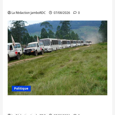
l’AFC/M23 et Kinshasa ne convainc pas
La Rédaction JamboRDC
07/08/2026
0
Politique
Processus de Doha : 15 personnes remises
à l’AFC/M23 avec l’appui du CICR