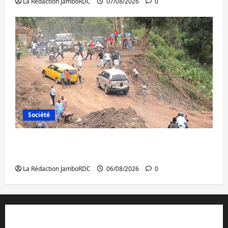
La Rédaction JamboRDC
07/08/2026
0
Société
Bukavu : des routes en ruine paralysent la
circulation
La Rédaction JamboRDC
06/08/2026
0
Contact et réclamations