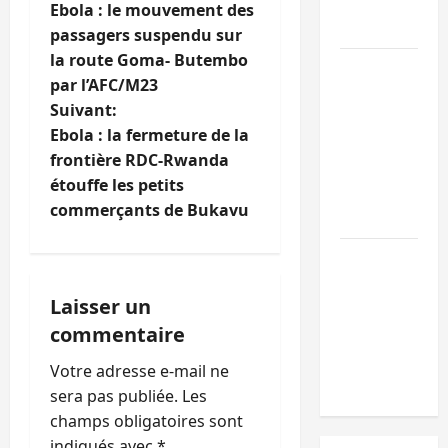
l’appui du
Ebola : le mouvement des
a
CICR
passagers suspendu sur
la route Goma- Butembo
v
Bukavu :
par l’AFC/M23
des
i
Suivant:
routes en
Ebola : la fermeture de la
ruine
g
frontière RDC-Rwanda
paralysent
étouffe les petits
a
la
commerçants de Bukavu
circulation
t
Ebola : la
i
RDC
Laisser un
intensifie
o
commentaire
la lutte
avec
n
Votre adresse e-mail ne
l’OMS
sera pas publiée.
Les
d
champs obligatoires sont
indiqués avec
*