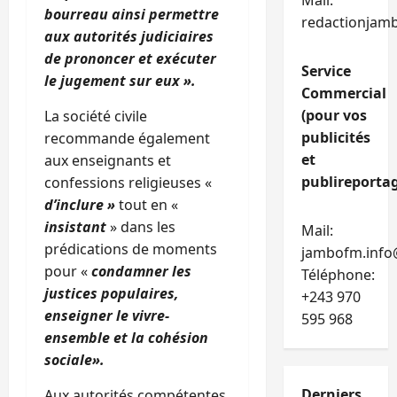
Mail:
bourreau ainsi permettre
redactionjam
aux autorités judiciaires
de prononcer et exécuter
Service
le jugement sur eux ».
Commercial
(pour vos
La société civile
publicités
recommande également
et
aux enseignants et
publireportag
confessions religieuses «
d’inclure »
tout en «
insistant
» dans les
Mail:
prédications de moments
jambofm.info
pour «
condamner les
Téléphone:
justices populaires,
+243 970
enseigner le vivre-
595 968
ensemble et la cohésion
sociale».
Derniers
Aux autorités compétentes