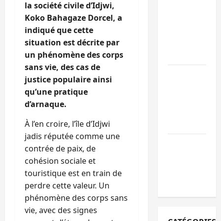
personnes
la société civile d’Idjwi,
remises à
Koko Bahagaze Dorcel, a
l’AFC/M23
indiqué que cette
avec l’appui
situation est décrite par
du CICR
un phénomène des corps
sans vie, des cas de
Bukavu : des
justice populaire ainsi
routes en
qu’une pratique
ruine
d’arnaque.
paralysent la
circulation
À l’en croire, l’île d’Idjwi
jadis réputée comme une
Ebola : la RD
contrée de paix, de
intensifie la
cohésion sociale et
lutte avec
touristique est en train de
l’OMS
perdre cette valeur. Un
phénomène des corps sans
vie, avec des signes