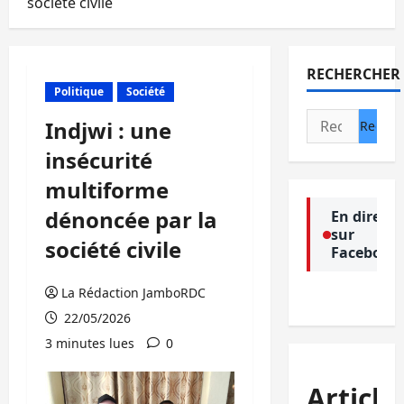
société civile
RECHERCHER
Politique
Société
Rechercher :
Indjwi : une
insécurité
multiforme
dénoncée par la
En direct
sur
société civile
Facebook
La Rédaction JamboRDC
22/05/2026
3 minutes lues
0
Article