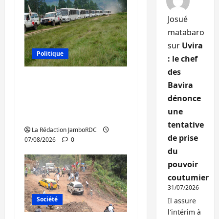
Josué
matabaro
sur
Uvira
Politique
: le chef
des
Processus de Doha : 15
Bavira
personnes remises à
dénonce
l’AFC/M23 avec l’appui
une
du CICR
tentative
La Rédaction JamboRDC
de prise
07/08/2026
0
du
pouvoir
coutumier
31/07/2026
Société
Il assure
l'intérim à