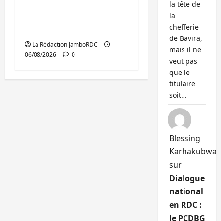
la tête de
Bukavu : des routes en
la
ruine paralysent la
chefferie
circulation
de Bavira,
La Rédaction JamboRDC
mais il ne
06/08/2026
0
veut pas
que le
titulaire
soit…
Blessing
Karhakubwa
sur
Dialogue
national
en RDC :
le PCDBG