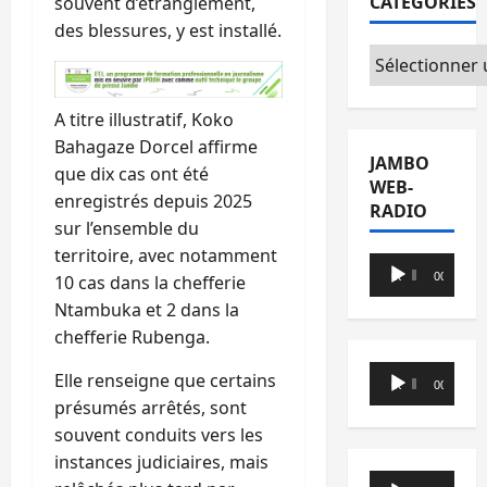
CATÉGORIES
souvent d’étranglement,
des blessures, y est installé.
Catégories
A titre illustratif, Koko
Bahagaze Dorcel affirme
JAMBO
que dix cas ont été
WEB-
enregistrés depuis 2025
RADIO
sur l’ensemble du
territoire, avec notamment
Lecteur
00:00
00:00
10 cas dans la chefferie
audio
Ntambuka et 2 dans la
chefferie Rubenga.
Lecteur
Elle renseigne que certains
00:00
00:00
audio
présumés arrêtés, sont
souvent conduits vers les
instances judiciaires, mais
Lecteur