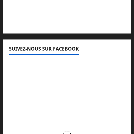
Lisez attentivement notre procédure de
réclamation
SUIVEZ-NOUS SUR FACEBOOK