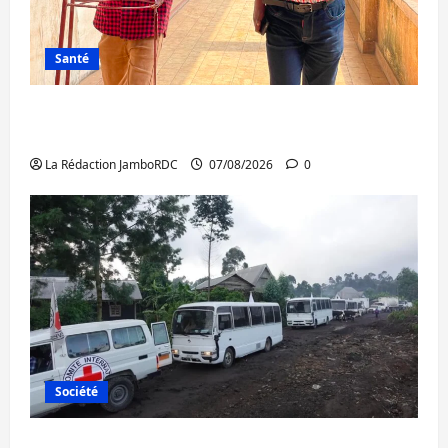
Santé
Sud-Kivu : l’UNPC maintient l’alerte contre
Ebola
La Rédaction JamboRDC
07/08/2026
0
Société
Beni : l’échange de prisonniers entre