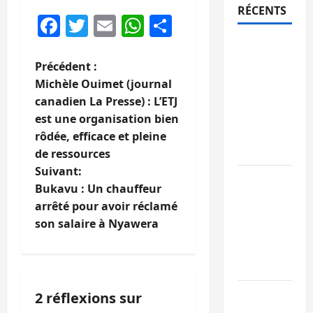
RÉCENTS
Facebook
Twitter
Email
WhatsApp
Partager
Bukavu :
des
N
Précédent :
routes en
Michèle Ouimet (journal
a
ruine
canadien La Presse) : L’ETJ
paralysent
est une organisation bien
v
la
rôdée, efficace et pleine
circulation
i
de ressources
Suivant:
Ebola : la
g
Bukavu : Un chauffeur
RDC
arrêté pour avoir réclamé
a
intensifie
son salaire à Nyawera
la lutte
t
avec
l’OMS
i
Uvira :
2 réflexions sur
o
une