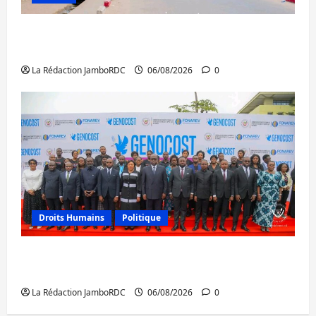
Uvira : une journée de mercredi marquée
par l’appel à la paix
La Rédaction JamboRDC
06/08/2026
0
Droits Humains
Politique
GENOCOST : l’AFC/M23 conteste la
démarche portée par Kinshasa
La Rédaction JamboRDC
06/08/2026
0