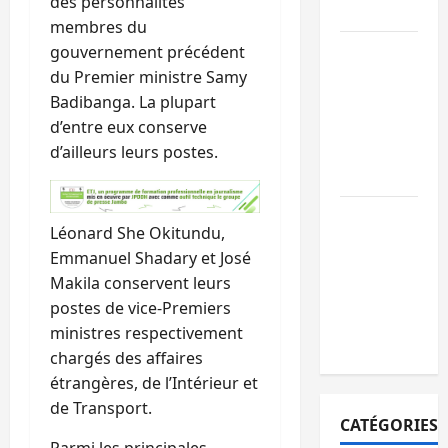
des personnalités
paix
membres du
GENOCOST :
gouvernement précédent
l’AFC/M23
du Premier ministre Samy
conteste la
Badibanga. La plupart
démarche
d’entre eux conserve
portée par
d’ailleurs leurs postes.
Kinshasa
Ebola : après
Léonard She Okitundu,
Bukavu,
Emmanuel Shadary et José
l’UNPC-Sud-
Makila conservent leurs
Kivu équipe
postes de vice-Premiers
les médias
ministres respectivement
des territoire
chargés des affaires
étrangères, de l’Intérieur et
de Transport.
CATÉGORIES