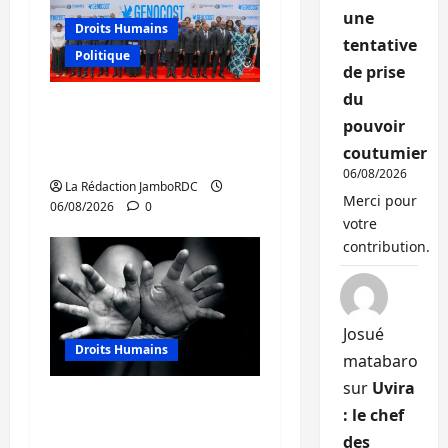
une
Droits Humains
tentative
Politique
de prise
du
GENOCOST : l’AFC/M23
pouvoir
conteste la démarche
coutumier
portée par Kinshasa
06/08/2026
La Rédaction JamboRDC
Merci pour
06/08/2026
0
votre
contribution.
Josué
Droits Humains
matabaro
sur
Uvira
Sud-Kivu : mieux
: le chef
protéger les droits
des