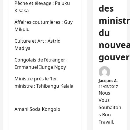
Pêche et élevage : Paluku
des
Kisaka
minist
Affaires coutumières : Guy
Mikulu
du
Culture et Art : Astrid
nouve
Madiya
gouver
Congolais de l’étranger :
Emmanuel Ilunga Ngoy
Ministre près le 1er
Jacques A.
ministre : Tshibangu Kalala
11/05/2017
Nous
Vous
Souhaiton
Amani Soda Kongolo
s Bon
Travail.