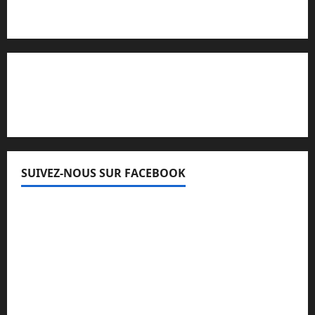
Lisez attentivement notre procédure de
réclamation
SUIVEZ-NOUS SUR FACEBOOK