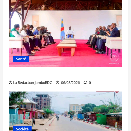
Santé
Ebola : la RDC intensifie la lutte avec l’OMS
La Rédaction JamboRDC
06/08/2026
0
Société