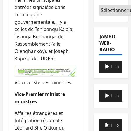
Parmi les principales
entrées signalées dans
Catégories
cette équipe
gouvernementale, il y a
celles de Tshibangu Kalala,
JAMBO
Lisanga Bonganga, du
WEB-
Rassemblement (aile
RADIO
Olenghankoy), et Joseph
Kapika, de l’UDPS.
Lecteur
00:00
00:00
audio
Voici la liste des ministres
Lecteur
Vice-Premier ministre
00:00
00:00
audio
ministres
Affaires étrangères et
Intégration régionale:
Lecteur
00:00
00:00
Léonard She Okitundu
audio