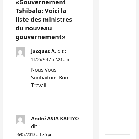
«
Gouvernement
n
journée
Tshibala: Voici la
de
liste des ministres
d
mercredi
du nouveau
marquée
’
gouvernement
»
par
l’appel à
a
Jacques A.
dit :
la paix
r
11/05/2017 à 7:24 am
GENOCOST
Nous Vous
t
:
Souhaitons Bon
l’AFC/M23
i
Travail.
conteste
la
c
RÉPONDRE
démarche
l
portée
André ASIA KARIYO
par
e
dit :
Kinshasa
06/07/2018 à 1:35 pm