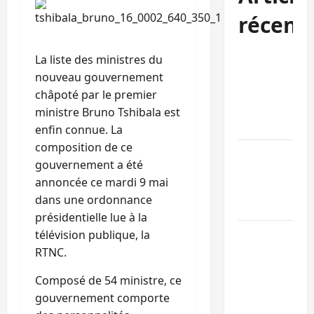
récent
Bukavu : des
La liste des ministres du
routes en
nouveau gouvernement
ruine
châpoté par le premier
paralysent la
ministre Bruno Tshibala est
circulation
enfin connue. La
composition de ce
Ebola : la RD
gouvernement a été
intensifie la
annoncée ce mardi 9 mai
lutte avec
dans une ordonnance
l’OMS
présidentielle lue à la
Uvira : une
télévision publique, la
journée de
RTNC.
mercredi
Composé de 54 ministre, ce
marquée par
gouvernement comporte
l’appel à la