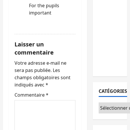
Ebola :
For the pupils
après
important
Bukavu,
l’UNPC-
RÉPONDRE
Sud-Kivu
équipe
Laisser un
les
commentaire
médias
des
Votre adresse e-mail ne
territoires
sera pas publiée.
Les
champs obligatoires sont
indiqués avec
*
CATÉGORIES
Commentaire
*
Catégories