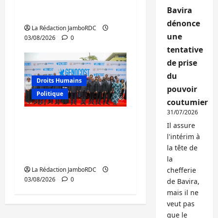
humains pour prévenir
Bavira
la traite des personnes
dénonce
La Rédaction JamboRDC
une
03/08/2026
0
tentative
de prise
du
Droits Humains
pouvoir
Politique
coutumier
31/07/2026
GENOCOST : mémoire,
Il assure
justice et réparations
l'intérim à
au cœur du message
la tête de
de Tshisekedi
la
La Rédaction JamboRDC
chefferie
03/08/2026
0
de Bavira,
mais il ne
veut pas
que le