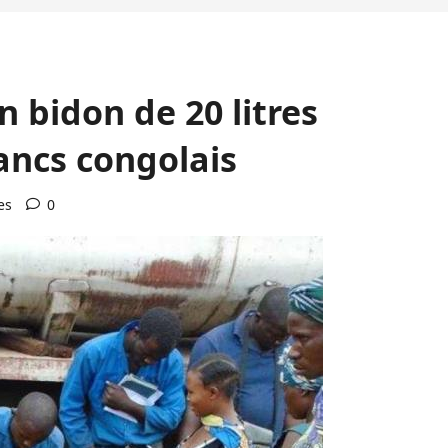
 bidon de 20 litres
rancs congolais
es
0