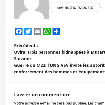
See author's posts
Facebook
Twitter
Email
WhatsApp
Partager
N
Précédent :
Uvira: trois personnes kidnappées à Muta
a
Suivant:
v
Guerre du M23: l’ONG VSV invite les autorité
renforcement des hommes et équipements 
i
g
a
Laisser un commentaire
Votre adresse e-mail ne sera pas publiée.
Les champ