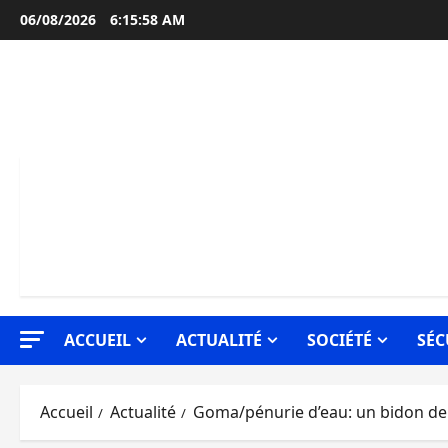
Aller
06/08/2026
6:15:59 AM
au
contenu
ACCUEIL
ACTUALITÉ
SOCIÉTÉ
SÉC
Accueil
Actualité
Goma/pénurie d’eau: un bidon de 2