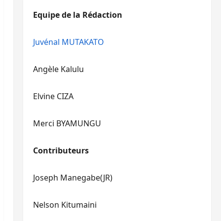
diminuer
haut/bas
Equipe de la Rédaction
le
pour
volume.
augmenter
ou
Juvénal MUTAKATO
diminuer
le
Angèle Kalulu
volume.
Elvine CIZA
Merci BYAMUNGU
Contributeurs
Joseph Manegabe(JR)
Nelson Kitumaini