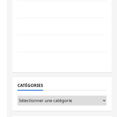
Bagira : des infrastructures grâce aux
contributions des habitants à Mulambula
RDC : le recrutement des mandataires
publics est lancé
Sud-Kivu : de retour à Uvira, Purusi
relance les priorités sécuritaires
Bukavu : vols et agressions en série, la
société civile appelle à agir
CATÉGORIES
Catégories