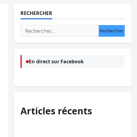
RECHERCHER
Rechercher :
En direct sur Facebook
Articles récents
Bukavu : la Pharmakina expose son
savoir-faire à Kivu Soko Foire