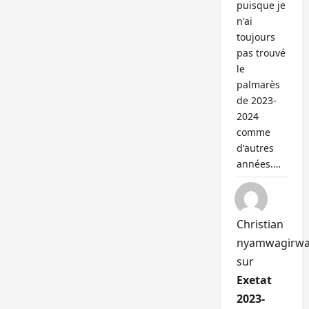
puisque je
n'ai
toujours
pas trouvé
le
palmarès
de 2023-
2024
comme
d'autres
années.…
Christian
nyamwagirw
sur
Exetat
2023-