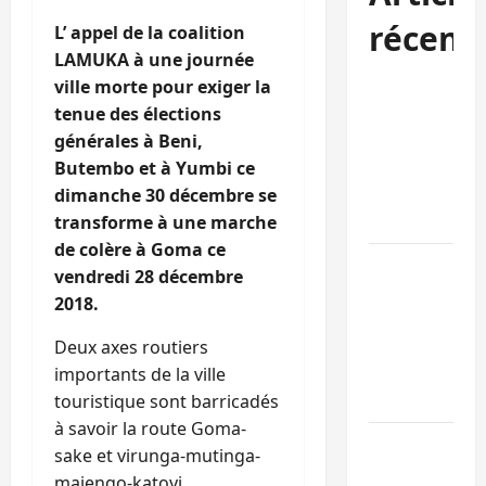
récent
L’ appel de la coalition
LAMUKA à une journée
Bukavu : la
ville morte pour exiger la
Pharmakina
tenue des élections
expose son
générales à Beni,
savoir-faire à
Butembo et à Yumbi ce
Kivu Soko
dimanche 30 décembre se
Foire
transforme à une marche
de colère à Goma ce
Bagira : des
vendredi 28 décembre
infrastructur
2018.
grâce aux
contribution
Deux axes routiers
des habitant
importants de la ville
à Mulambula
touristique sont barricadés
à savoir la route Goma-
RDC : le
sake et virunga-mutinga-
recrutement
majengo-katoyi.