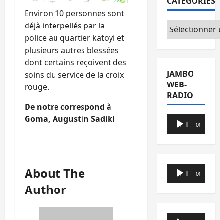
CATÉGORIES
Environ 10 personnes sont
déjà interpellés par la
Catégories
police au quartier katoyi et
plusieurs autres blessées
dont certains reçoivent des
JAMBO
soins du service de la croix
WEB-
rouge.
RADIO
De notre correspond à
Goma, Augustin Sadiki
Lecteur
00:00
00:00
audio
Lecteur
About The
00:00
00:00
audio
Author
Lecteur