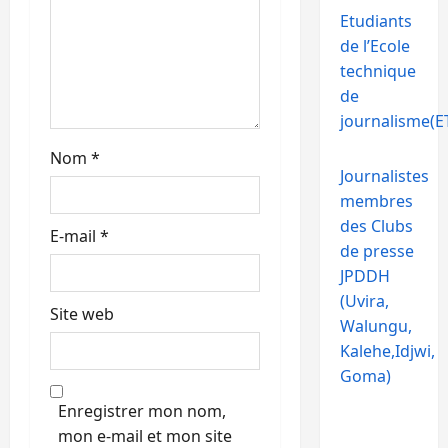
t
Etudiants
de l’Ecole
i
technique
de
c
journalisme(ET
l
Nom
*
Journalistes
e
membres
des Clubs
E-mail
*
de presse
JPDDH
(Uvira,
Site web
Walungu,
Kalehe,Idjwi,
Goma)
Enregistrer mon nom,
mon e-mail et mon site