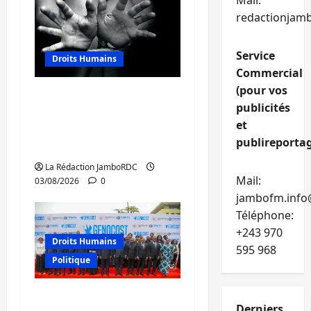
Mail:
redactionjam
Service
Droits Humains
Commercial
(pour vos
Sud-Kivu : mieux
publicités
protéger les droits
et
humains pour prévenir
publireportag
la traite des personnes
La Rédaction JamboRDC
Mail:
03/08/2026
0
jambofm.info
Téléphone:
+243 970
Droits Humains
595 968
Politique
GENOCOST : mémoire,
Derniers