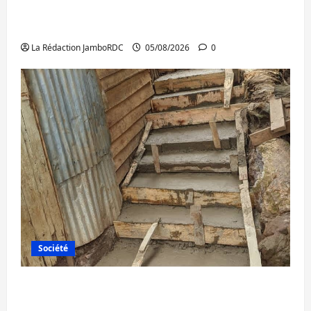
Bukavu : la Pharmakina expose son savoir-
faire à Kivu Soko Foire
La Rédaction JamboRDC
05/08/2026
0
Société
Bagira : des infrastructures grâce aux
contributions des habitants à Mulambula