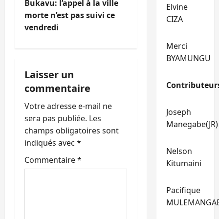
i
Bukavu: l’appel à la ville
Elvine
morte n’est pas suivi ce
CIZA
g
vendredi
a
Merci
BYAMUNGU
t
Laisser un
i
Contributeur
commentaire
o
Votre adresse e-mail ne
Joseph
sera pas publiée.
Les
Manegabe(JR)
n
champs obligatoires sont
indiqués avec
*
d
Nelson
Commentaire
*
Kitumaini
’
a
Pacifique
MULEMANGA
r