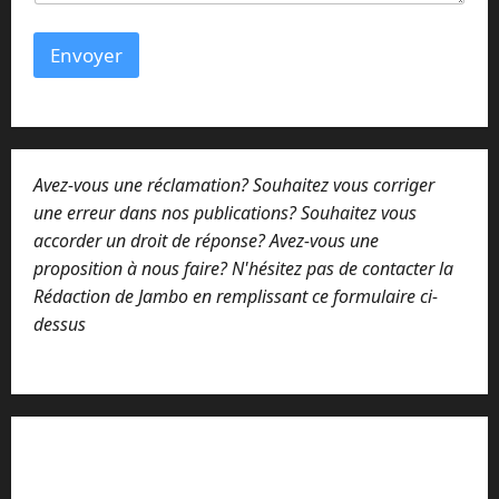
s
a
Envoyer
g
e
C
o
m
m
Avez-vous une réclamation? Souhaitez vous corriger
e
n
une erreur dans nos publications? Souhaitez vous
t
accorder un droit de réponse? Avez-vous une
a
proposition à nous faire? N'hésitez pas de contacter la
i
r
Rédaction de Jambo en remplissant ce formulaire ci-
e
dessus
Lisez attentivement notre procédure de
réclamation