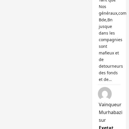
Nos
généraux,com
Bde,Bn
jusque
dans les
compagnies
sont
mafieux et
de
detourneurs
des fonds
et de…
Vainqueur
Murhabazi
sur
Exetat