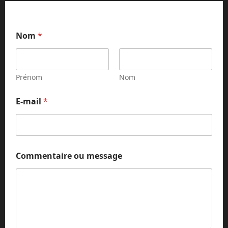
Nom
*
Prénom
Nom
E-mail
*
E
Commentaire ou message
-
m
a
i
l
m
e
s