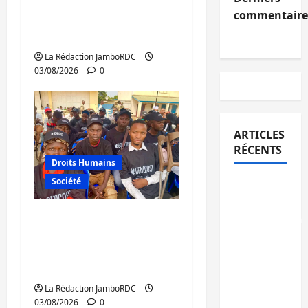
justice et réparations
commentaire
au cœur du message
de Tshisekedi
La Rédaction JamboRDC
03/08/2026
0
ARTICLES
RÉCENTS
Droits Humains
Société
Bukavu :
la
GENOCOST : le Sud-
Pharmakina
Kivu ravive la mémoire
expose
des victimes et promet
son
des actions concrètes
savoir-
faire à
La Rédaction JamboRDC
03/08/2026
0
Kivu