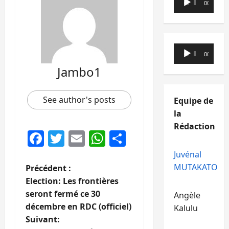
00:00
00:00
audio
Lecteur
00:00
00:00
audio
Jambo1
See author's posts
Equipe de
la
Rédaction
Facebook
Twitter
Email
WhatsApp
Partager
Juvénal
N
MUTAKATO
Précédent :
Election: Les frontières
a
seront fermé ce 30
Angèle
décembre en RDC (officiel)
Kalulu
v
Suivant: