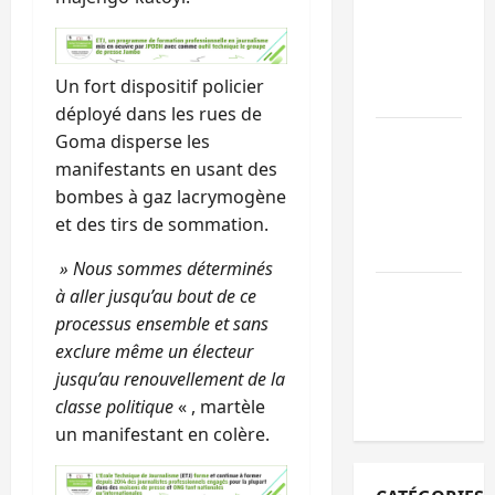
des
mandataires
publics est
Un fort dispositif policier
lancé
déployé dans les rues de
Sud-Kivu : de
Goma disperse les
retour à Uvir
manifestants en usant des
Purusi relanc
bombes à gaz lacrymogène
les priorités
et des tirs de sommation.
sécuritaires
» Nous sommes déterminés
Bukavu : vols
à aller jusqu’au bout de ce
et agressions
processus ensemble et sans
en série, la
exclure même un électeur
société civile
jusqu’au renouvellement de la
appelle à agir
classe politique
« , martèle
un manifestant en colère.