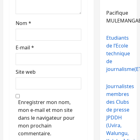
c
Pacifique
l
MULEMANGA
Nom
*
e
Etudiants
de l’Ecole
E-mail
*
technique
de
journalisme(ET
Site web
Journalistes
membres
des Clubs
Enregistrer mon nom,
de presse
mon e-mail et mon site
JPDDH
dans le navigateur pour
(Uvira,
mon prochain
Walungu,
commentaire.