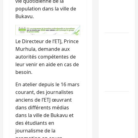
vie quotidienne de la
l’UNPC
population dans la ville de
maintient
Bukavu.
l’alerte contr
Ebola
Beni :
Le Directeur de l’ETJ, Prince
l’échange de
Murhula, demande aux
prisonniers
autorités compétentes de
entre
leur venir en aide en cas de
l’AFC/M23 et
besoin.
Kinshasa ne
En atelier depuis le 16 mars
convainc pas
courant, des journalistes
Processus de
anciens de l’ETJ œuvrant
Doha : 15
dans différents médias
personnes
dans la ville de Bukavu et
remises à
des étudiants en
l’AFC/M23
journalisme de la
avec l’appui