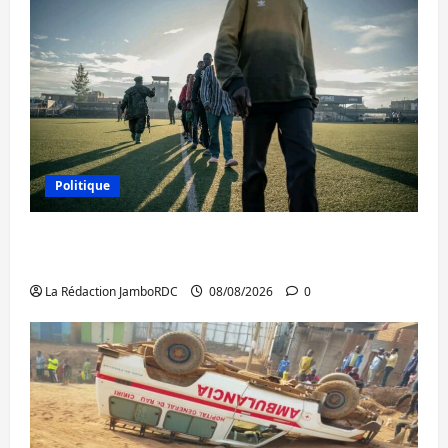
Politique
Kinshasa confirme la libération de 15
personnes affiliées à l’AFC/M23
La Rédaction JamboRDC
08/08/2026
0