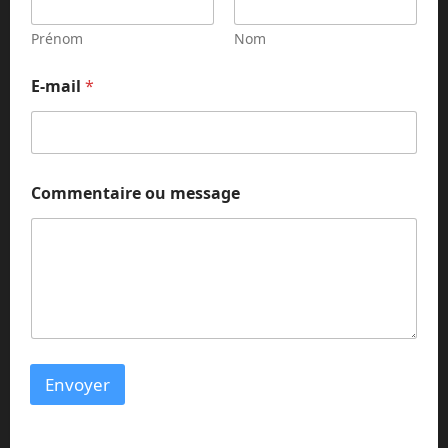
a
i
Prénom
Nom
l
o
E-mail
*
u
Commentaire ou message
Envoyer