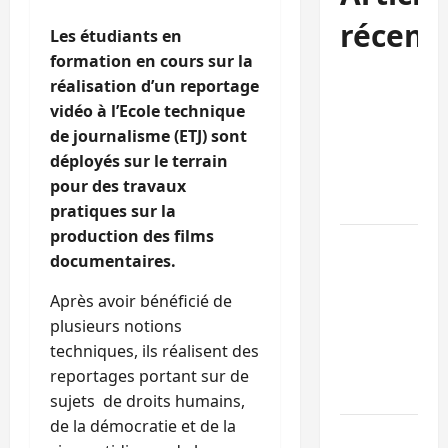
récent
Les étudiants en
formation en cours sur la
Kinshasa
réalisation d’un reportage
confirme la
vidéo à l’Ecole technique
libération de
de journalisme (ETJ) sont
15 personnes
déployés sur le terrain
affiliées à
pour des travaux
l’AFC/M23
pratiques sur la
production des films
Bagira : une
documentaires.
ambulance
renversée à
Après avoir bénéficié de
Ciriri, la
plusieurs notions
NDSCI
techniques, ils réalisent des
dénonce l’éta
reportages portant sur de
de la route
sujets de droits humains,
de la démocratie et de la
Sud-Kivu :