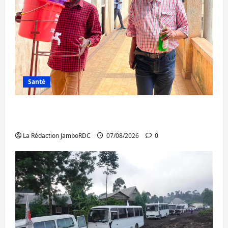
Santé
Sud-Kivu : l’UNPC maintient l’alerte contre
Ebola
La Rédaction JamboRDC
07/08/2026
0