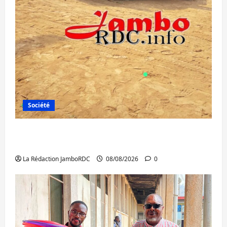
Société
Bagira : une ambulance renversée à Ciriri,
la NDSCI dénonce l’état de la route
La Rédaction JamboRDC
08/08/2026
0