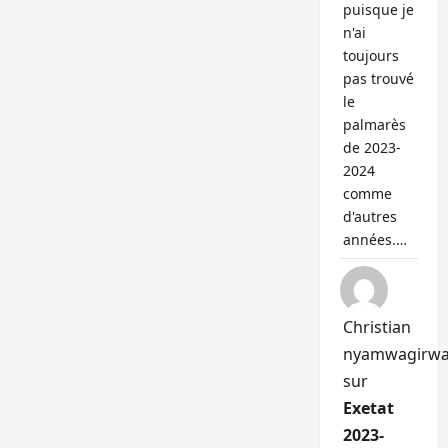
puisque je
n'ai
toujours
pas trouvé
le
palmarès
de 2023-
2024
comme
d'autres
années.…
Christian
nyamwagirw
sur
Exetat
2023-