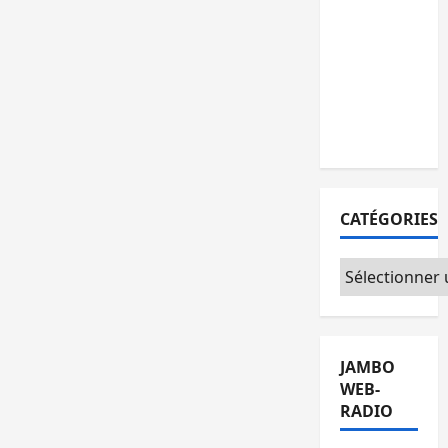
personnes
remises à
l’AFC/M23
avec
l’appui du
CICR
CATÉGORIES
Catégories
JAMBO
WEB-
RADIO