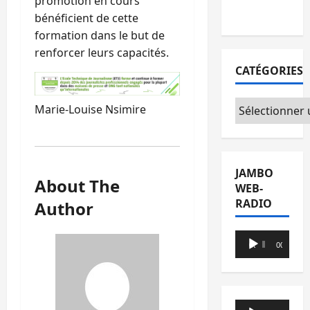
promotion en cours
du CICR
bénéficient de cette
formation dans le but de
renforcer leurs capacités.
CATÉGORIES
Catégories
Marie-Louise Nsimire
JAMBO
About The
WEB-
RADIO
Author
Lecteur
00:00
00:00
audio
Lecteur