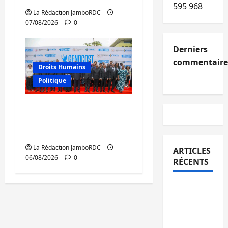
595 968
La Rédaction JamboRDC
07/08/2026
0
Derniers
commentaire
Droits Humains
Politique
GENOCOST : l’AFC/M23
conteste la démarche
portée par Kinshasa
La Rédaction JamboRDC
ARTICLES
06/08/2026
0
RÉCENTS
Kinshasa
confirme
la
libération