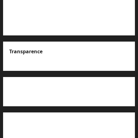
Transparence
A propos de nous
Rapport d’auto-évaluation de transparence (JTI)