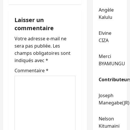
a
Angèle
t
Kalulu
Laisser un
i
commentaire
Elvine
o
Votre adresse e-mail ne
CIZA
sera pas publiée.
Les
n
champs obligatoires sont
Merci
indiqués avec
*
d
BYAMUNGU
Commentaire
*
’
Contributeur
a
Joseph
r
Manegabe(JR)
t
Nelson
i
Kitumaini