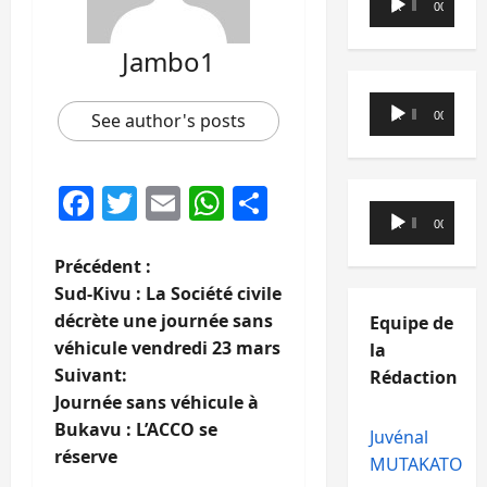
00:00
00:00
audio
Jambo1
Lecteur
See author's posts
00:00
00:00
audio
Facebook
Twitter
Email
WhatsApp
Partager
Lecteur
00:00
00:00
audio
N
Précédent :
Sud-Kivu : La Société civile
a
décrète une journée sans
Equipe de
véhicule vendredi 23 mars
la
v
Suivant:
Rédaction
i
Journée sans véhicule à
Bukavu : L’ACCO se
Juvénal
g
réserve
MUTAKATO