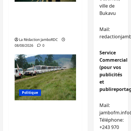
ville de
Kinshasa confirme la
Bukavu
libération de 15
personnes affiliées à
Mail:
l’AFC/M23
redactionjam
La Rédaction JamboRDC
08/08/2026
0
Service
Commercial
(pour vos
publicités
et
publireportag
Politique
Mail:
Processus de Doha : 15
jambofm.info
personnes remises à
Téléphone:
l’AFC/M23 avec l’appui
+243 970
du CICR