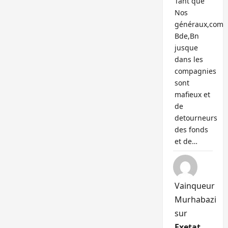
Tant que
Nos
généraux,com
Bde,Bn
jusque
dans les
compagnies
sont
mafieux et
de
detourneurs
des fonds
et de…
Vainqueur
Murhabazi
sur
Exetat