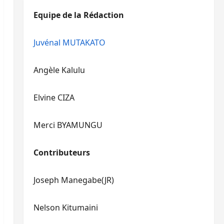
diminuer
haut/bas
Equipe de la Rédaction
le
pour
volume.
augmenter
ou
Juvénal MUTAKATO
diminuer
le
Angèle Kalulu
volume.
Elvine CIZA
Merci BYAMUNGU
Contributeurs
Joseph Manegabe(JR)
Nelson Kitumaini