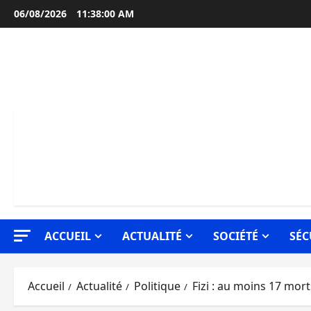
Aller
06/08/2026
11:38:01 AM
au
contenu
ACCUEIL
ACTUALITÉ
SOCIÉTÉ
SÉC
Accueil
Actualité
Politique
Fizi : au moins 17 m