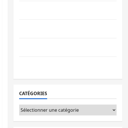
GENOCOST : l’AFC/M23 conteste la
démarche portée par Kinshasa
Ebola : après Bukavu, l’UNPC-Sud-Kivu
équipe les médias des territoires
Bukavu : la Pharmakina expose son
savoir-faire à Kivu Soko Foire
Bagira : des infrastructures grâce aux
contributions des habitants à Mulambula
CATÉGORIES
Catégories