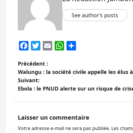
See author's posts
Facebook
Twitter
Email
WhatsApp
Partager
N
Précédent :
Walungu : la société civile appelle les élus
a
Suivant:
v
Ebola : le PNUD alerte sur un risque de cr
i
g
Laisser un commentaire
a
Votre adresse e-mail ne sera pas publiée.
Les champ