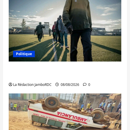
Politique
Kinshasa confirme la libération de 15
personnes affiliées à l’AFC/M23
La Rédaction JamboRDC
08/08/2026
0