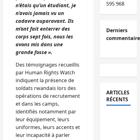
595 968
n’étais qu’un étudiant, je
n’avais jamais vu un
cadavre auparavant. Ils
m’ont fait enterrer des
Derniers
corps sept fois, nous les
commentaire
avons mis dans une
grande fosse ».
Des témoignages recueillis
par Human Rights Watch
indiquent la présence de
soldats rwandais lors des
ARTICLES
opérations de recrutement
RÉCENTS
et dans les camps,
identifiés notamment par
Kinshasa
leur équipement, leurs
confirme
uniformes, leurs accents et
la
leur incapacité à parler
libération