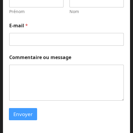
e
n
Prénom
Nom
t
a
E-mail
*
i
r
e
*
E
-
Commentaire ou message
m
a
i
l
Envoyer