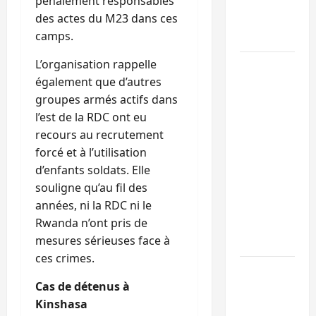
pénalement responsables
l’alerte
des actes du M23 dans ces
contre
camps.
Ebola
L’organisation rappelle
Beni :
également que d’autres
l’échange
groupes armés actifs dans
de
l’est de la RDC ont eu
prisonniers
recours au recrutement
entre
forcé et à l’utilisation
l’AFC/M23
d’enfants soldats. Elle
et
souligne qu’au fil des
Kinshasa
années, ni la RDC ni le
ne
Rwanda n’ont pris de
convainc
mesures sérieuses face à
pas
ces crimes.
Processus
Cas de détenus à
de Doha :
Kinshasa
15