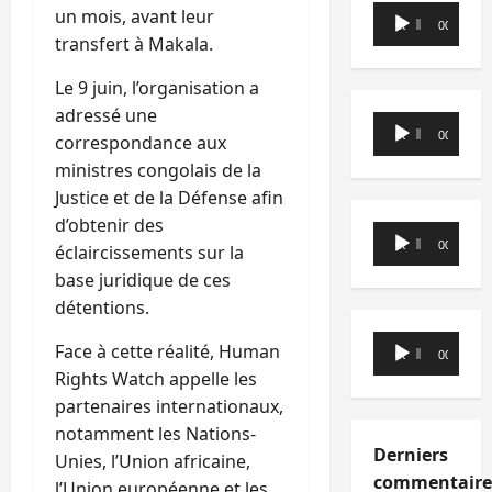
Lecteur
un mois, avant leur
00:00
00:00
audio
transfert à Makala.
Le 9 juin, l’organisation a
adressé une
Lecteur
00:00
00:00
correspondance aux
audio
ministres congolais de la
Justice et de la Défense afin
d’obtenir des
Lecteur
00:00
00:00
éclaircissements sur la
audio
base juridique de ces
détentions.
Lecteur
Face à cette réalité, Human
00:00
00:00
audio
Rights Watch appelle les
partenaires internationaux,
notamment les Nations-
Derniers
Unies, l’Union africaine,
commentaire
l’Union européenne et les