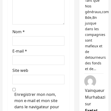
Tant que
c
Nos
généraux,com
l
Bde,Bn
jusque
e
dans les
Nom
*
compagnies
sont
mafieux et
E-mail
*
de
detourneurs
des fonds
et de…
Site web
Vainqueur
Enregistrer mon nom,
Murhabazi
mon e-mail et mon site
sur
dans le navigateur pour
Exetat