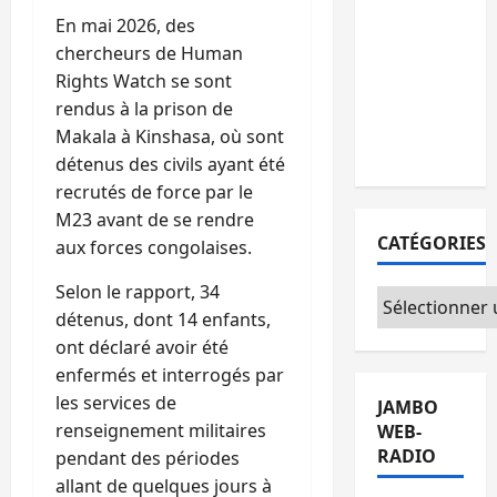
personnes
En mai 2026, des
remises à
chercheurs de Human
l’AFC/M23
Rights Watch se sont
avec
rendus à la prison de
l’appui du
Makala à Kinshasa, où sont
CICR
détenus des civils ayant été
recrutés de force par le
M23 avant de se rendre
CATÉGORIES
aux forces congolaises.
Selon le rapport, 34
Catégories
détenus, dont 14 enfants,
ont déclaré avoir été
enfermés et interrogés par
les services de
JAMBO
renseignement militaires
WEB-
RADIO
pendant des périodes
allant de quelques jours à