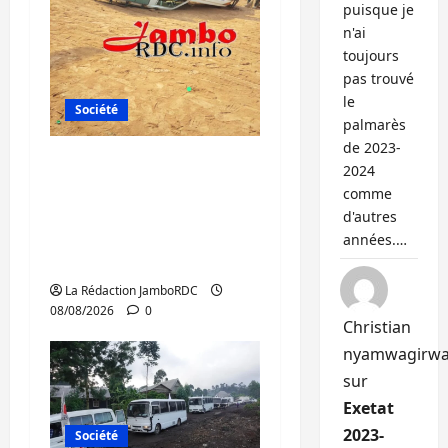
puisque je
n'ai
toujours
pas trouvé
le
Société
palmarès
de 2023-
Bagira : une
2024
ambulance renversée
comme
à Ciriri, la NDSCI
d'autres
dénonce l’état de la
années.…
route
La Rédaction JamboRDC
08/08/2026
0
Christian
nyamwagirw
sur
Exetat
2023-
Société