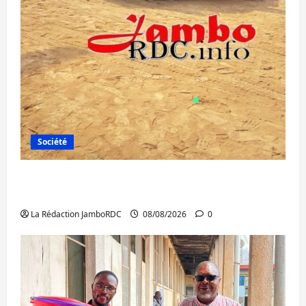
Société
Bagira : une ambulance renversée à Ciriri,
la NDSCI dénonce l’état de la route
La Rédaction JamboRDC
08/08/2026
0