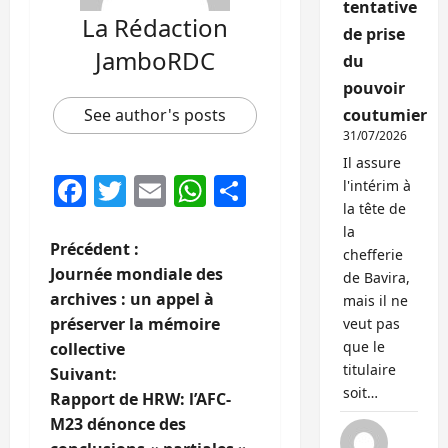
tentative
La Rédaction
de prise
JamboRDC
du
pouvoir
See author's posts
coutumier
31/07/2026
Il assure
Facebook
Twitter
Email
WhatsApp
Partager
l'intérim à
la tête de
la
N
Précédent :
chefferie
Journée mondiale des
de Bavira,
a
archives : un appel à
mais il ne
préserver la mémoire
veut pas
v
que le
collective
titulaire
i
Suivant:
soit…
Rapport de HRW: l’AFC-
g
M23 dénonce des