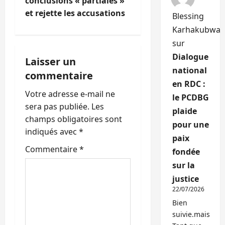
conclusions « partiales »
a
et rejette les accusations
Blessing
t
Karhakubwa
sur
i
Dialogue
Laisser un
o
national
commentaire
en RDC :
n
Votre adresse e-mail ne
le PCDBG
sera pas publiée.
Les
d
plaide
champs obligatoires sont
pour une
’
indiqués avec
*
paix
Commentaire
*
fondée
a
sur la
r
justice
22/07/2026
t
Bien
suivie.mais
i