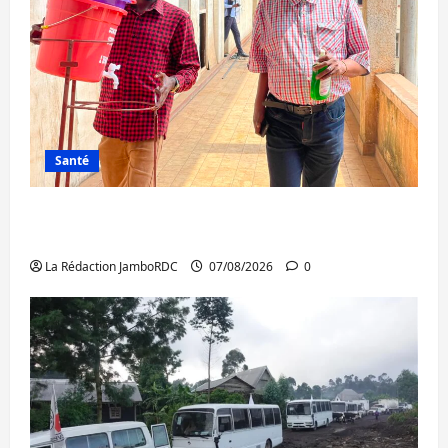
Santé
Sud-Kivu : l’UNPC maintient l’alerte contre
Ebola
La Rédaction JamboRDC
07/08/2026
0