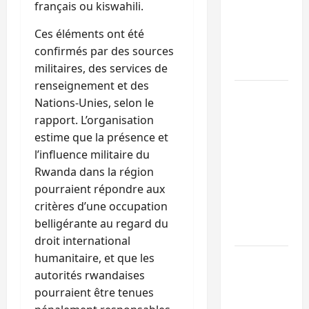
français ou kiswahili.
de 15
personnes
Ces éléments ont été
affiliées à
confirmés par des sources
l’AFC/M23
militaires, des services de
renseignement et des
Bagira :
Nations-Unies, selon le
une
rapport. L’organisation
ambulance
estime que la présence et
renversée
l’influence militaire du
à Ciriri, la
Rwanda dans la région
NDSCI
pourraient répondre aux
dénonce
critères d’une occupation
l’état de
belligérante au regard du
la route
droit international
humanitaire, et que les
Sud-Kivu
autorités rwandaises
: l’UNPC
pourraient être tenues
maintient