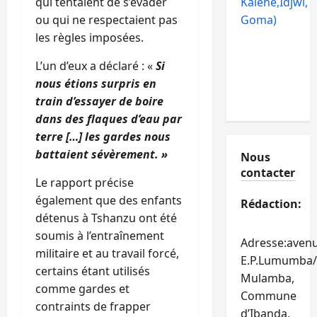
qui tentaient de s’évader
Kalehe,Idjwi,
ou qui ne respectaient pas
Goma)
les règles imposées.
L’un d’eux a déclaré : «
Si
nous étions surpris en
train d’essayer de boire
dans des flaques d’eau par
terre […] les gardes nous
battaient sévèrement. »
Nous
contacter
Le rapport précise
également que des enfants
Rédaction:
détenus à Tshanzu ont été
soumis à l’entraînement
Adresse:aven
militaire et au travail forcé,
E.P.Lumumba/
certains étant utilisés
Mulamba,
comme gardes et
Commune
contraints de frapper
d’Ibanda,