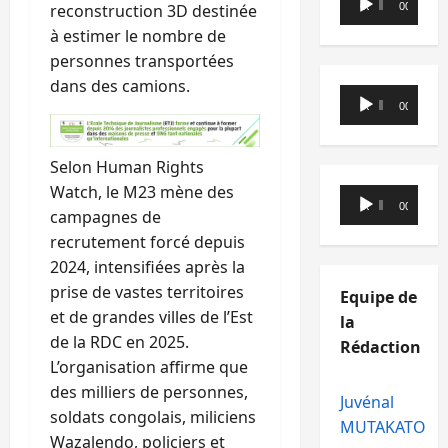
reconstruction 3D destinée
00:00
00:00
audio
à estimer le nombre de
personnes transportées
dans des camions.
Lecteur
00:00
00:00
audio
Selon Human Rights
Watch, le M23 mène des
Lecteur
00:00
00:00
campagnes de
audio
recrutement forcé depuis
2024, intensifiées après la
prise de vastes territoires
Equipe de
et de grandes villes de l’Est
la
de la RDC en 2025.
Rédaction
L’organisation affirme que
des milliers de personnes,
Juvénal
soldats congolais, miliciens
MUTAKATO
Wazalendo, policiers et