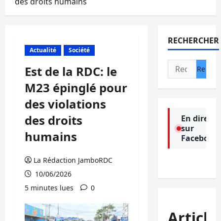
des droits humains
RECHERCHER
Actualité
Société
Rechercher :
Est de la RDC: le
M23 épinglé pour
des violations
des droits
En direct
sur
humains
Facebook
La Rédaction JamboRDC
10/06/2026
5 minutes lues
0
Article