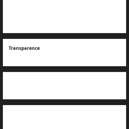
Transparence
A propos de nous
Rapport d’auto-évaluation de transparence (JTI)