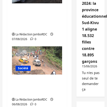
2024: la
Beni : l’échange de
province
prisonniers entre
éducationnel
l’AFC/M23 et Kinshasa
Sud-Kivu
ne convainc pas
1 aligne
La Rédaction JamboRDC
18.532
07/08/2026
0
filles
contre
18.895
garçons
15/06/2026
Société
Tu n'es pas
seul de te
Bukavu : des routes en
demander
ruine paralysent la
ça
circulation
La Rédaction JamboRDC
06/08/2026
0