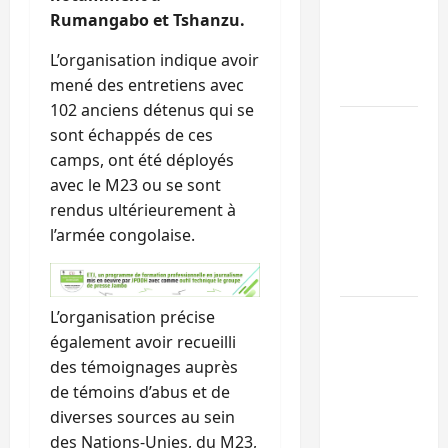
l’UNPC
Rumangabo et Tshanzu.
maintient
L’organisation indique avoir
l’alerte contr
mené des entretiens avec
Ebola
102 anciens détenus qui se
Beni :
sont échappés de ces
l’échange de
camps, ont été déployés
prisonniers
avec le M23 ou se sont
entre
rendus ultérieurement à
l’AFC/M23 et
l’armée congolaise.
Kinshasa ne
convainc pas
Processus de
L’organisation précise
Doha : 15
également avoir recueilli
personnes
des témoignages auprès
remises à
de témoins d’abus et de
l’AFC/M23
diverses sources au sein
avec l’appui
des Nations-Unies, du M23,