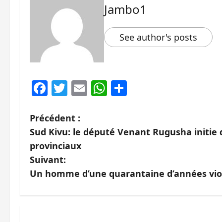
Jambo1
See author's posts
Facebook
Twitter
Email
WhatsApp
Partager
N
Précédent :
Sud Kivu: le député Venant Rugusha initie 
a
provinciaux
v
Suivant:
Un homme d’une quarantaine d’années viole
i
g