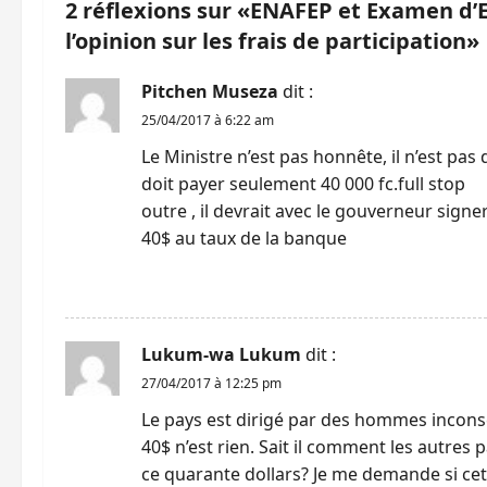
a
2 réflexions sur «
ENAFEP et Examen d’Et
l’opinion sur les frais de participation
»
t
i
Pitchen Museza
dit :
25/04/2017 à 6:22 am
o
Le Ministre n’est pas honnête, il n’est pas 
n
doit payer seulement 40 000 fc.full stop
outre , il devrait avec le gouverneur signer
d
40$ au taux de la banque
’
RÉPONDRE
a
Lukum-wa Lukum
dit :
r
27/04/2017 à 12:25 pm
t
Le pays est dirigé par des hommes inconsc
40$ n’est rien. Sait il comment les autre
i
ce quarante dollars? Je me demande si cett