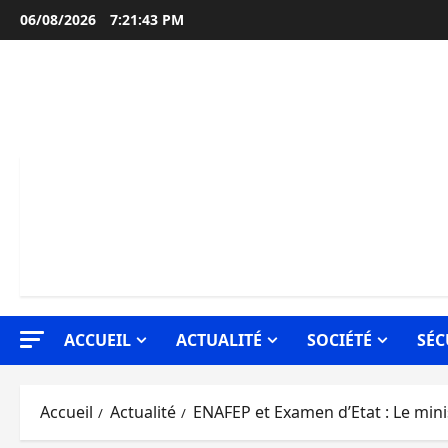
Aller
06/08/2026
7:21:44 PM
au
contenu
ACCUEIL
ACTUALITÉ
SOCIÉTÉ
SÉC
Accueil
Actualité
ENAFEP et Examen d’Etat : Le minist