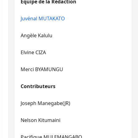
Equipe de la Rédaction
le
pour
volume.
augmenter
ou
Juvénal MUTAKATO
diminuer
le
Angèle Kalulu
volume.
Elvine CIZA
Merci BYAMUNGU
Contributeurs
Joseph Manegabe(JR)
Nelson Kitumaini
Pacifique MULEMANGABO