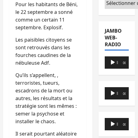
Catégories
Pour les habitants de Béni,
le 22 septembre a sonné
comme un certain 11
septembre. Explosif.
JAMBO
WEB-
Les paisibles citoyens se
RADIO
sont retrouvés dans les
fourches caudines de la
Lecteur
nébuleuse Adf.
00:00
00:00
audio
Qu’ils s’appellent, ,
terroristes, tueurs,
escadrons de la mort ou
Lecteur
00:00
00:00
autres, les résultats et la
audio
stratégie sont les mêmes :
semer la psychose et
installer le chaos.
Lecteur
00:00
00:00
audio
Il serait pourtant aléatoire