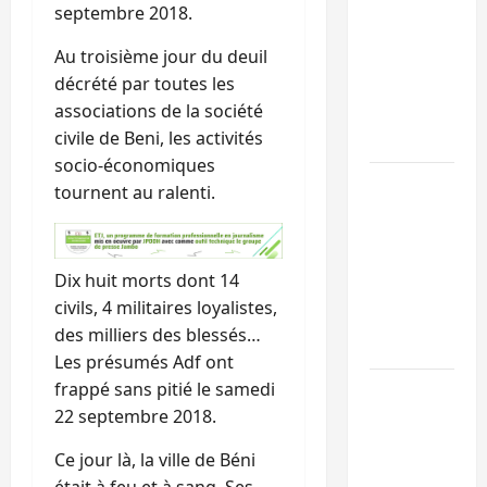
septembre 2018.
Sud-Kivu :
Au troisième jour du deuil
l’UNPC
décrété par toutes les
maintient
associations de la société
l’alerte contr
civile de Beni, les activités
Ebola
socio-économiques
Beni :
tournent au ralenti.
l’échange de
prisonniers
entre
Dix huit morts dont 14
l’AFC/M23 et
civils, 4 militaires loyalistes,
Kinshasa ne
des milliers des blessés…
convainc pas
Les présumés Adf ont
frappé sans pitié le samedi
Processus de
22 septembre 2018.
Doha : 15
personnes
Ce jour là, la ville de Béni
remises à