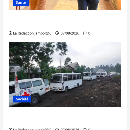
Santé
Sud-Kivu : l’UNPC maintient l’alerte contre
Ebola
La Rédaction JamboRDC
07/08/2026
0
Société
Beni : l’échange de prisonniers entre
l’AFC/M23 et Kinshasa ne convainc pas
La Rédaction JamboRDC
07/08/2026
0