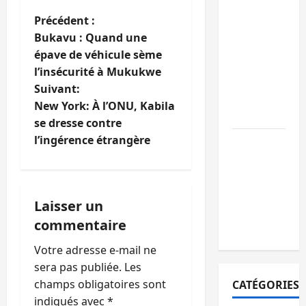
Bukavu :
N
Précédent :
des
Bukavu : Quand une
routes en
a
épave de véhicule sème
ruine
l’insécurité à Mukukwe
v
paralysent
Suivant:
la
i
New York: À l’ONU, Kabila
circulation
se dresse contre
g
l’ingérence étrangère
Ebola : la
RDC
a
intensifie
t
la lutte
Laisser un
avec
i
commentaire
l’OMS
o
Votre adresse e-mail ne
sera pas publiée.
Les
n
champs obligatoires sont
CATÉGORIES
indiqués avec
*