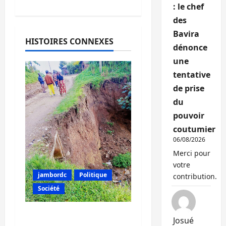
: le chef
des
Bavira
HISTOIRES CONNEXES
dénonce
une
tentative
de prise
du
pouvoir
coutumier
06/08/2026
Merci pour
votre
jambordc
Politique
contribution.
Société
Kalehe : dégradation
Josué