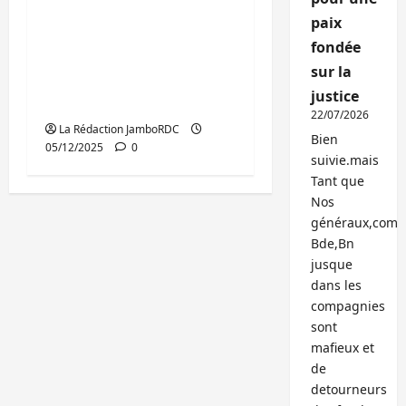
Selemani OG reçoit un
paix
certificat de mérite
fondée
décerné par le
sur la
«Magazine Jeune
justice
Vision»
22/07/2026
La Rédaction JamboRDC
Bien
05/12/2025
0
suivie.mais
Tant que
Nos
généraux,com
Bde,Bn
jusque
dans les
compagnies
sont
mafieux et
de
detourneurs