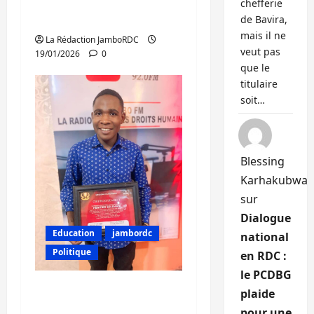
internationaux pour
chefferie
une paix régionale
de Bavira,
mais il ne
La Rédaction JamboRDC
veut pas
19/01/2026
0
que le
titulaire
soit…
Blessing
Karhakubwa
sur
Dialogue
Education
jambordc
national
Politique
en RDC :
le PCDBG
Bukavu : JamboFM à
plaide
travers Héritier
pour une