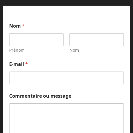
Nom
*
Prénom
Nom
E-mail
*
o
Commentaire ou message
u
o
u
o
u