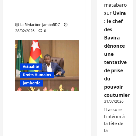
avancée de la route
matabaro
numéro 2, Bukavu-
sur
Uvira
Goma
: le chef
La Rédaction JamboRDC
des
28/02/2026
0
Bavira
dénonce
une
tentative
Actualité
de prise
Droits Humains
du
jambordc
pouvoir
coutumier
Crise à l’Est de la RDC :
31/07/2026
Lomé tente de
Il assure
convaincre des
l'intérim à
responsables
la tête de
régionaux et
la