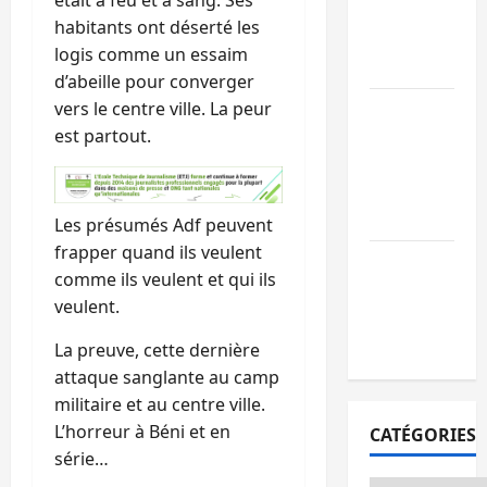
était à feu et à sang. Ses
l’AFC/M23
habitants ont déserté les
avec l’appui
logis comme un essaim
du CICR
d’abeille pour converger
vers le centre ville. La peur
Bukavu : des
est partout.
routes en
ruine
paralysent la
circulation
Les présumés Adf peuvent
frapper quand ils veulent
Ebola : la RD
comme ils veulent et qui ils
intensifie la
veulent.
lutte avec
l’OMS
La preuve, cette dernière
attaque sanglante au camp
militaire et au centre ville.
L’horreur à Béni et en
CATÉGORIES
série…