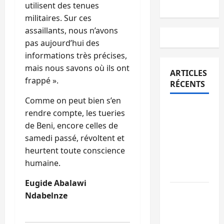
utilisent des tenues
militaires. Sur ces
assaillants, nous n’avons
pas aujourd’hui des
informations très précises,
mais nous savons où ils ont
ARTICLES
frappé ».
RÉCENTS
Comme on peut bien s’en
Sud-Kivu
rendre compte, les tueries
: l’UNPC
de Beni, encore celles de
maintient
samedi passé, révoltent et
l’alerte
heurtent toute conscience
contre
humaine.
Ebola
Eugide Abalawi
Beni :
Ndabelnze
l’échange
de