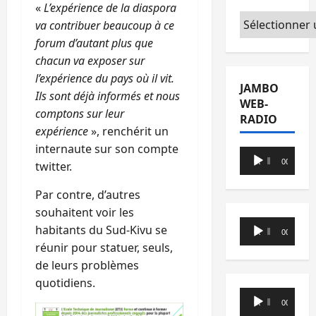
«
L’expérience de la diaspora
Catégories
va contribuer beaucoup à ce
forum d’autant plus que
chacun va exposer sur
l’expérience du pays où il vit.
JAMBO
Ils sont déjà informés et nous
WEB-
comptons sur leur
RADIO
expérience
», renchérit un
internaute sur son compte
Lecteur
00:00
00:00
twitter.
audio
Par contre, d’autres
souhaitent voir les
Lecteur
habitants du Sud-Kivu se
00:00
00:00
audio
réunir pour statuer, seuls,
de leurs problèmes
quotidiens.
Lecteur
00:00
00:00
audio