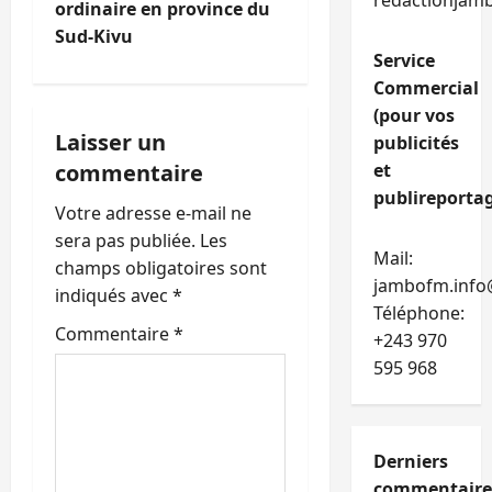
a
redactionjam
ordinaire en province du
t
Sud-Kivu
Service
i
Commercial
(pour vos
o
Laisser un
publicités
commentaire
et
n
publireportag
Votre adresse e-mail ne
d
sera pas publiée.
Les
Mail:
’
champs obligatoires sont
jambofm.info
indiqués avec
*
a
Téléphone:
Commentaire
*
+243 970
r
595 968
t
i
Derniers
commentaire