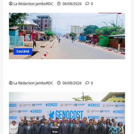
La Rédaction JamboRDC
06/08/2026
0
Société
Uvira : une journée de mercredi marquée
par l’appel à la paix
La Rédaction JamboRDC
06/08/2026
0