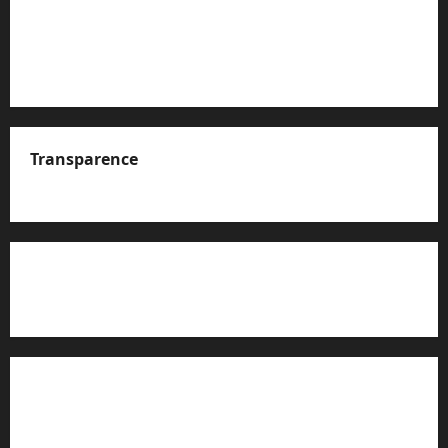
Transparence
A propos de nous
Rapport d’auto-évaluation de transparence (JTI)