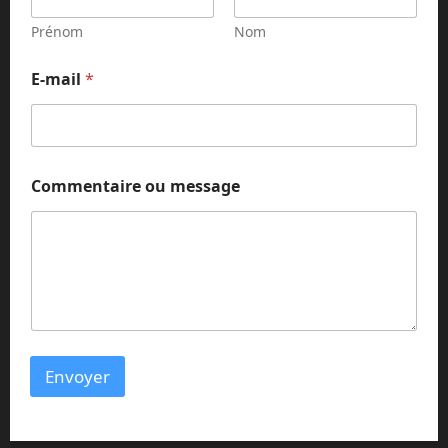
-
m
Prénom
Nom
a
i
E-mail
*
l
Commentaire ou message
Envoyer