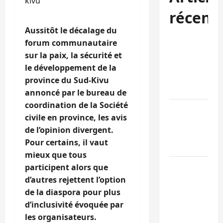
récent
Aussitôt le décalage du
Bukavu : des
forum communautaire
routes en
sur la paix, la sécurité et
ruine
le développement de la
paralysent la
province du Sud-Kivu
circulation
annoncé par le bureau de
coordination de la Société
Ebola : la RD
civile en province, les avis
intensifie la
de l’opinion divergent.
lutte avec
Pour certains, il vaut
l’OMS
mieux que tous
Uvira : une
participent alors que
journée de
d’autres rejettent l’option
mercredi
de la diaspora pour plus
marquée par
d’inclusivité évoquée par
l’appel à la
les organisateurs.