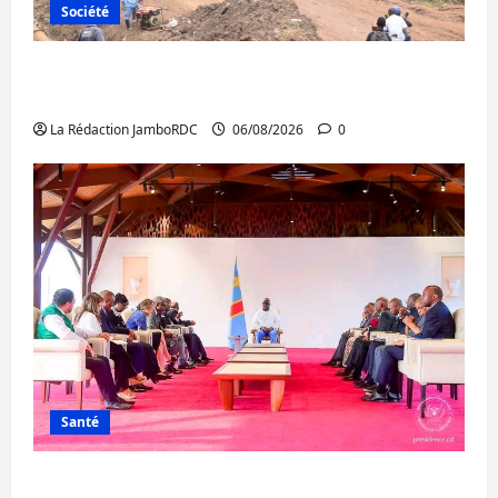
Société
Bukavu : des routes en ruine paralysent la
circulation
La Rédaction JamboRDC
06/08/2026
0
Santé
Ebola : la RDC intensifie la lutte avec l’OMS