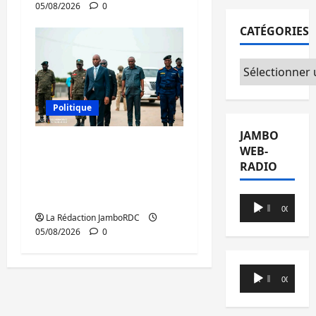
05/08/2026
0
CATÉGORIES
Catégories
Politique
JAMBO
Sud-Kivu : de retour à
WEB-
Uvira, Purusi relance
RADIO
les priorités
sécuritaires
Lecteur
00:00
00:00
La Rédaction JamboRDC
audio
05/08/2026
0
Lecteur
00:00
00:00
audio