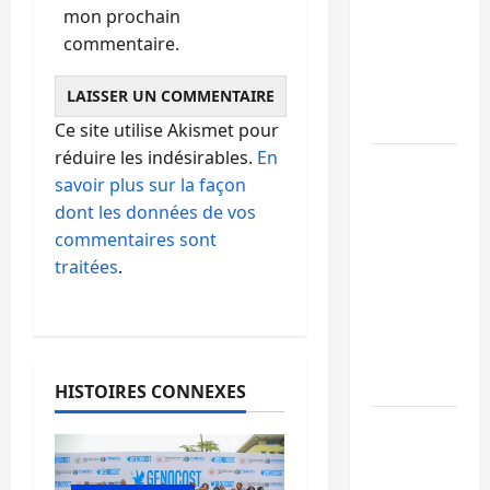
RDC
mon prochain
intensifie
commentaire.
la lutte
avec
l’OMS
Ce site utilise Akismet pour
réduire les indésirables.
En
Uvira :
savoir plus sur la façon
une
dont les données de vos
journée
commentaires sont
de
traitées
.
mercredi
marquée
par
l’appel à
la paix
HISTOIRES CONNEXES
GENOCOST
:
l’AFC/M23