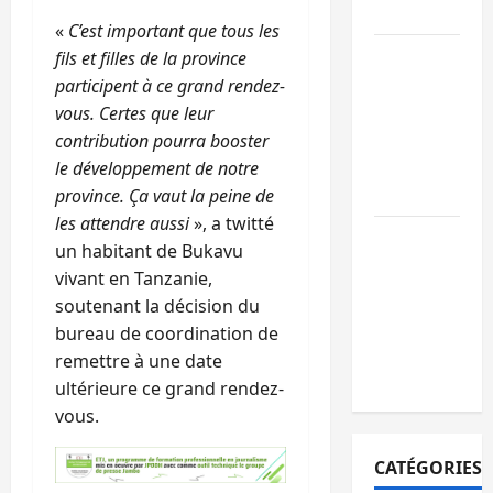
paix
«
C’est important que tous les
GENOCOST :
fils et filles de la province
l’AFC/M23
participent à ce grand rendez-
conteste la
vous. Certes que leur
démarche
contribution pourra booster
portée par
le développement de notre
Kinshasa
province. Ça vaut la peine de
les attendre aussi
», a twitté
Ebola : après
un habitant de Bukavu
Bukavu,
vivant en Tanzanie,
l’UNPC-Sud-
soutenant la décision du
Kivu équipe
bureau de coordination de
les médias
remettre à une date
des territoire
ultérieure ce grand rendez-
vous.
CATÉGORIES