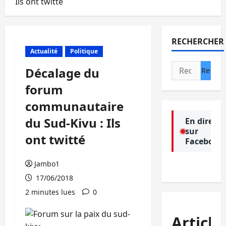
Ils ont twitté
RECHERCHER
Actualité
Politique
Rechercher :
Décalage du
forum
communautaire
du Sud-Kivu : Ils
En direct
sur
ont twitté
Facebook
Jambo1
17/06/2018
2 minutes lues
0
Article