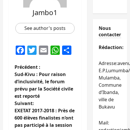
Jambo1
See author's posts
Nous
contacter
Facebook
Twitter
Email
WhatsApp
Partager
Rédaction:
Adresse:aven
N
Précédent :
E.P.Lumumba/
Sud-Kivu : Pour raison
Mulamba,
a
d’inclusivité, le forum
Commune
prévu par la Société civile
v
d’Ibanda,
est reporté
ville de
i
Suivant:
Bukavu
EXETAT 2017-2018 : Près de
g
600 élèves finalistes n’ont
Mail:
pas participé à la session