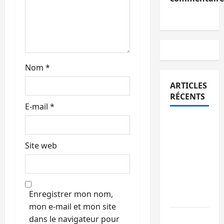
c
l
e
Nom
*
ARTICLES
RÉCENTS
E-mail
*
Bukavu :
des
Site web
routes en
ruine
paralysent
la
Enregistrer mon nom,
circulation
mon e-mail et mon site
Ebola : la
dans le navigateur pour