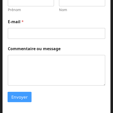
i
l
Prénom
Nom
E
-
E-mail
*
m
a
i
l
N
o
Commentaire ou message
m
Envoyer