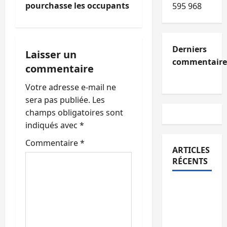
t
pourchasse les occupants
595 968
i
o
Derniers
Laisser un
commentaire
commentaire
n
Votre adresse e-mail ne
d
sera pas publiée.
Les
’
champs obligatoires sont
indiqués avec
*
a
Commentaire
*
ARTICLES
r
RÉCENTS
t
Kinshasa
i
confirme
la
c
libération