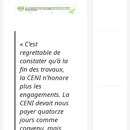
l’UNPC
maintient
l’alerte contr
Ebola
Beni :
«
C’est
l’échange de
regrettable de
prisonniers
entre
constater qu’à la
l’AFC/M23 et
fin des travaux,
Kinshasa ne
la CENI n’honore
convainc pas
plus les
Processus de
engagements. La
Doha : 15
CENI devait nous
personnes
payer quatorze
remises à
jours comme
l’AFC/M23
convenu, mais
avec l’appui