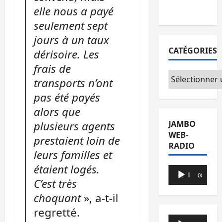
elle nous a payé
du CICR
seulement sept
jours à un taux
CATÉGORIES
dérisoire. Les
frais de
Catégories
transports n’ont
pas été payés
alors que
plusieurs agents
JAMBO
WEB-
prestaient loin de
RADIO
leurs familles et
étaient logés.
Lecteur
00:00
00:00
C’est très
audio
choquant
», a-t-il
regretté.
Lecteur