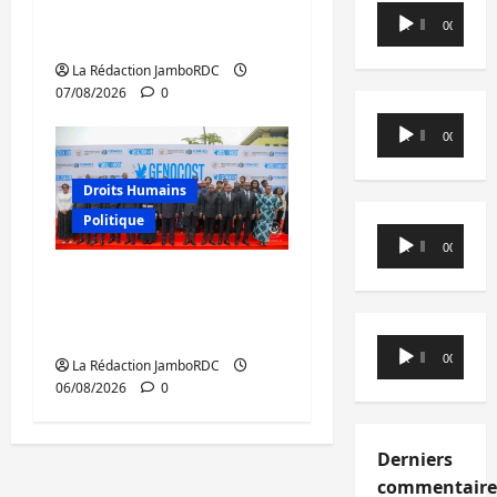
l’AFC/M23 avec l’appui
Lecteur
00:00
00:00
du CICR
audio
La Rédaction JamboRDC
07/08/2026
0
Lecteur
00:00
00:00
audio
Droits Humains
Politique
Lecteur
00:00
00:00
audio
GENOCOST : l’AFC/M23
conteste la démarche
portée par Kinshasa
Lecteur
00:00
00:00
La Rédaction JamboRDC
audio
06/08/2026
0
Derniers
commentaire