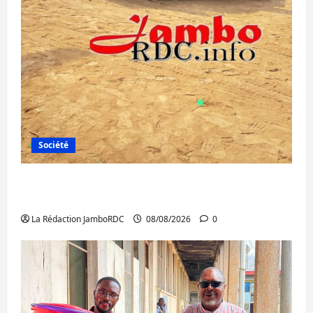
Société
Bagira : une ambulance renversée à Ciriri,
la NDSCI dénonce l’état de la route
La Rédaction JamboRDC
08/08/2026
0