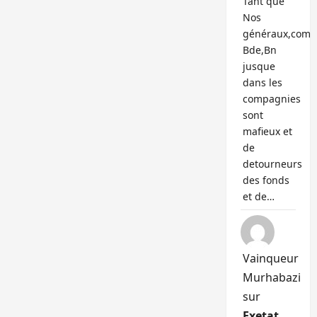
Tant que
Nos
généraux,com
Bde,Bn
jusque
dans les
compagnies
sont
mafieux et
de
detourneurs
des fonds
et de…
Vainqueur
Murhabazi
sur
Exetat