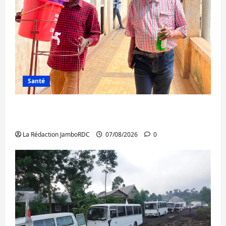
Santé
Sud-Kivu : l’UNPC maintient l’alerte contre
Ebola
La Rédaction JamboRDC
07/08/2026
0