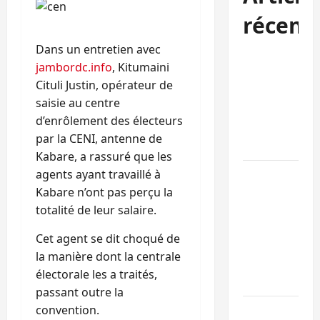
récent
Dans un entretien avec
Kinshasa
jambordc.info
, Kitumaini
confirme la
Cituli Justin, opérateur de
libération de
saisie au centre
15 personnes
d’enrôlement des électeurs
affiliées à
par la CENI, antenne de
l’AFC/M23
Kabare, a rassuré que les
agents ayant travaillé à
Bagira : une
Kabare n’ont pas perçu la
ambulance
totalité de leur salaire.
renversée à
Ciriri, la
Cet agent se dit choqué de
NDSCI
la manière dont la centrale
dénonce l’éta
électorale les a traités,
de la route
passant outre la
convention.
Sud-Kivu :