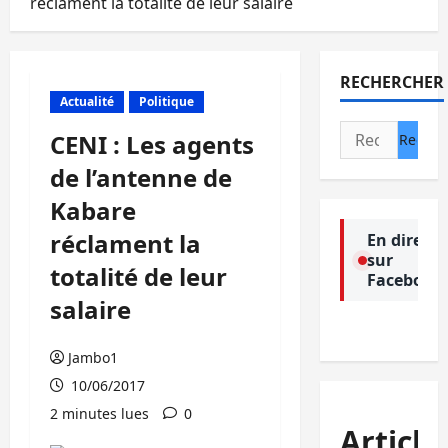
réclament la totalité de leur salaire
RECHERCHER
Actualité
Politique
Rechercher :
CENI : Les agents
de l’antenne de
Kabare
réclament la
En direct
sur
totalité de leur
Facebook
salaire
Jambo1
10/06/2017
2 minutes lues
0
Article