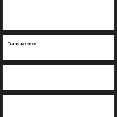
Transparence
A propos de nous
Rapport d’auto-évaluation de transparence (JTI)