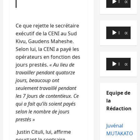
00:00
00:00
audio
Ce que rejette le secrétaire
Lecteur
exécutif de la CENI au Sud
00:00
00:00
audio
Kivu, Gaudens Maheshe.
Selon lui, la CENI a payé les
opérateurs en fonction des
Lecteur
jours prestés.
« Au lieu de
00:00
00:00
audio
travailler pendant quatorze
jours, beaucoup ont
seulement travaillé pendant
Equipe de
les 7 Jours de contentieux. Ce
la
qui a fait qu’ils soient payés
Rédaction
selon le nombre de jours
prestés
»
Juvénal
Justin Cituli, lui, affirme
MUTAKATO
pourtant le contraire.