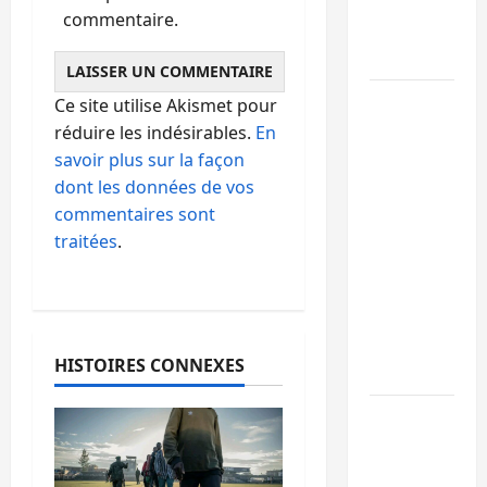
l’alerte
commentaire.
contre
Ebola
Beni :
Ce site utilise Akismet pour
l’échange
réduire les indésirables.
En
de
savoir plus sur la façon
prisonniers
dont les données de vos
entre
commentaires sont
l’AFC/M23
traitées
.
et
Kinshasa
ne
convainc
HISTOIRES CONNEXES
pas
Processus
de Doha :
15