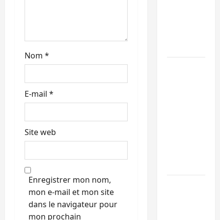
de 15
l
personnes
e
affiliées à
l’AFC/M23
Nom
*
Bagira :
une
ambulance
E-mail
*
renversée
à Ciriri, la
NDSCI
Site web
dénonce
l’état de
la route
Enregistrer mon nom,
Sud-Kivu
mon e-mail et mon site
: l’UNPC
dans le navigateur pour
maintient
mon prochain