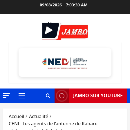
Aller
09/08/2026
7:03:32 AM
au
contenu
JAMBO SUR YOUTUBE
Menu
principal
Accueil
Actualité
CENI : Les agents de l’antenne de Kabare