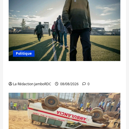
Politique
Kinshasa confirme la libération de 15
personnes affiliées à l’AFC/M23
La Rédaction JamboRDC
08/08/2026
0