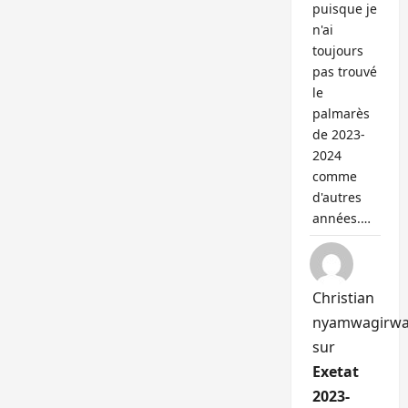
puisque je
n'ai
toujours
pas trouvé
le
palmarès
de 2023-
2024
comme
d'autres
années.…
Christian
nyamwagirw
sur
Exetat
2023-