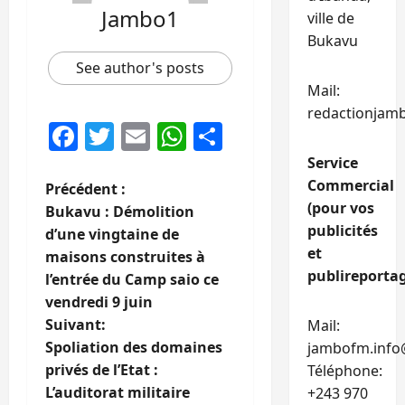
Jambo1
ville de
Bukavu
See author's posts
Mail:
redactionjam
Facebook
Twitter
Email
WhatsApp
Partager
Service
Commercial
N
Précédent :
(pour vos
Bukavu : Démolition
a
publicités
d’une vingtaine de
et
maisons construites à
v
publireportag
l’entrée du Camp saio ce
i
vendredi 9 juin
Suivant:
Mail:
g
Spoliation des domaines
jambofm.info
privés de l’Etat :
Téléphone:
a
L’auditorat militaire
+243 970