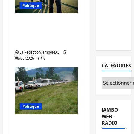
personnes
Politique
remises à
l’AFC/M23
Kinshasa confirme la
avec
libération de 15
l’appui du
personnes affiliées à
CICR
l’AFC/M23
La Rédaction JamboRDC
08/08/2026
0
CATÉGORIES
Catégories
Politique
JAMBO
WEB-
Processus de Doha : 15
RADIO
personnes remises à