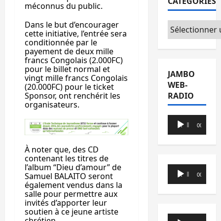
CATÉGORIES
méconnus du public.
Dans le but d’encourager
Catégories
cette initiative, l’entrée sera
conditionnée par le
payement de deux mille
francs Congolais (2.000FC)
pour le billet normal et
JAMBO
vingt mille francs Congolais
WEB-
(20.000FC) pour le ticket
Sponsor, ont renchérit les
RADIO
organisateurs.
Lecteur
00:00
00:00
audio
À noter que, des CD
contenant les titres de
l’album “Dieu d’amour” de
Lecteur
Samuel BALAITO seront
00:00
00:00
audio
également vendus dans la
salle pour permettre aux
invités d’apporter leur
soutien à ce jeune artiste
Lecteur
chrétien.