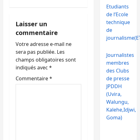
i
Etudiants
o
de l’Ecole
technique
Laisser un
n
de
commentaire
journalisme(ET
d
Votre adresse e-mail ne
’
sera pas publiée.
Les
Journalistes
champs obligatoires sont
membres
a
indiqués avec
*
des Clubs
r
Commentaire
*
de presse
JPDDH
t
(Uvira,
Walungu,
i
Kalehe,Idjwi,
c
Goma)
l