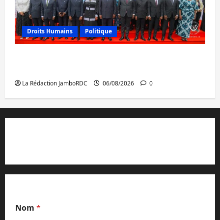
Droits Humains
Politique
GENOCOST : l’AFC/M23 conteste la
démarche portée par Kinshasa
La Rédaction JamboRDC
06/08/2026
0
Contact et réclamations
Nom
*