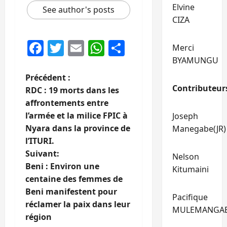
Elvine
See author's posts
CIZA
Facebook
Twitter
Email
WhatsApp
Partager
Merci
BYAMUNGU
N
Précédent :
Contributeur
RDC : 19 morts dans les
a
affrontements entre
l’armée et la milice FPIC à
Joseph
v
Nyara dans la province de
Manegabe(JR)
i
l’ITURI.
Suivant:
Nelson
g
Beni : Environ une
Kitumaini
centaine des femmes de
a
Beni manifestent pour
Pacifique
t
réclamer la paix dans leur
MULEMANGA
région