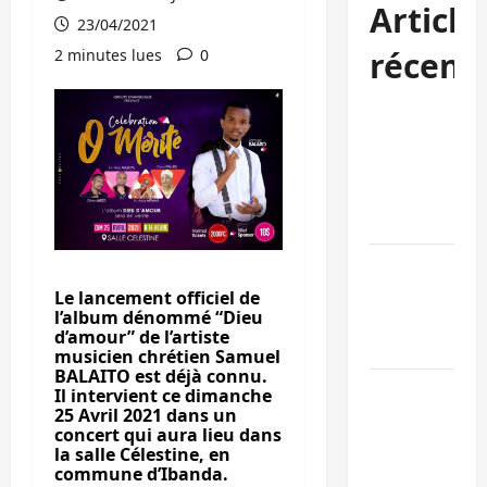
Article
23/04/2021
récent
2 minutes lues
0
Bukavu : des
routes en
ruine
paralysent la
circulation
Ebola : la RD
intensifie la
Le lancement officiel de
l’album dénommé “Dieu
lutte avec
d’amour” de l’artiste
l’OMS
musicien chrétien Samuel
BALAITO est déjà connu.
Uvira : une
Il intervient ce dimanche
25 Avril 2021 dans un
journée de
concert qui aura lieu dans
mercredi
la salle Célestine, en
marquée par
commune d’Ibanda.