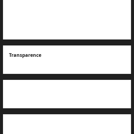
Transparence
A propos de nous
Rapport d’auto-évaluation de transparence (JTI)