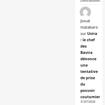
contribution.
Josué
matabaro
sur
Uvira
: le chef
des
Bavira
dénonce
une
tentative
de prise
du
pouvoir
coutumier
31/07/2026