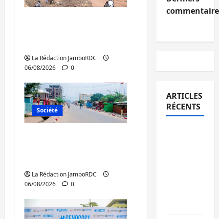
commentaire
Bukavu : des routes en
ruine paralysent la
circulation
La Rédaction JamboRDC
06/08/2026
0
ARTICLES
RÉCENTS
Société
Bukavu :
Uvira : une journée de
des
mercredi marquée par
routes en
l’appel à la paix
ruine
La Rédaction JamboRDC
paralysent
06/08/2026
0
la
circulation