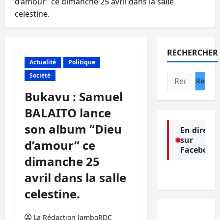
d’amour” ce dimanche 25 avril dans la salle
celestine.
RECHERCHER
Actualité
Politique
Société
Rechercher :
Bukavu : Samuel
BALAITO lance
son album “Dieu
En direct
sur
d’amour” ce
Facebook
dimanche 25
avril dans la salle
celestine.
La Rédaction JamboRDC