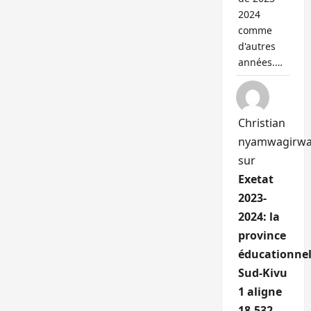
2024
comme
d'autres
années.…
Christian
nyamwagirw
sur
Exetat
2023-
2024: la
province
éducationnel
Sud-Kivu
1 aligne
18.532