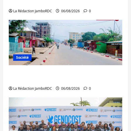
Ebola : la RDC intensifie la lutte avec l’OMS
La Rédaction JamboRDC
06/08/2026
0
Société
Uvira : une journée de mercredi marquée
par l’appel à la paix
La Rédaction JamboRDC
06/08/2026
0