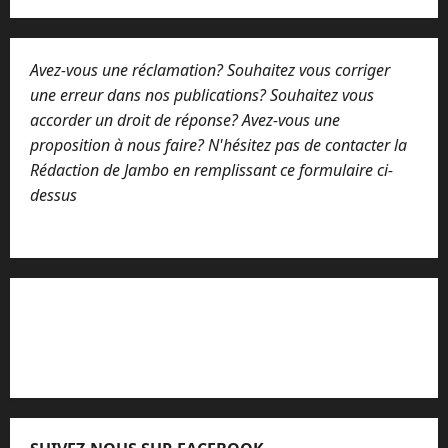
e
s
s
Avez-vous une réclamation? Souhaitez vous corriger
a
g
une erreur dans nos publications? Souhaitez vous
e
accorder un droit de réponse? Avez-vous une
proposition à nous faire? N'hésitez pas de contacter la
Rédaction de Jambo en remplissant ce formulaire ci-
dessus
Lisez attentivement notre procédure de
réclamation