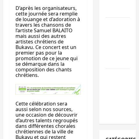
l’appel à la
D’après les organisateurs,
paix
cette journée sera remplie
de louange et d’adoration à
GENOCOST :
travers les chansons de
l’artiste Samuel BALAITO
l’AFC/M23
mais aussi des autres
conteste la
artistes chrétiens de
démarche
Bukavu. Ce concert est un
premier pas pour la
portée par
promotion de ce jeune qui
Kinshasa
se démarque dans la
composition des chants
Ebola : après
chrétiens.
Bukavu,
l’UNPC-Sud-
Kivu équipe
Cette célébration sera
les médias
aussi selon nos sources,
des territoire
une occasion de découvrir
d’autres talents regroupés
dans différentes chorales
chrétiennes de la ville de
Bukavu et qui restent