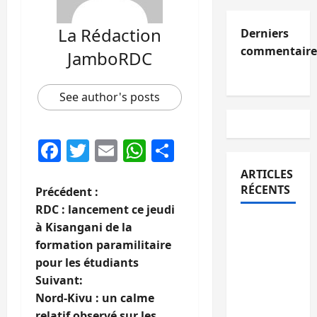
La Rédaction
Derniers
commentaire
JamboRDC
See author's posts
Facebook
Twitter
Email
WhatsApp
Partager
ARTICLES
RÉCENTS
N
Précédent :
RDC : lancement ce jeudi
a
Processus
à Kisangani de la
de Doha :
formation paramilitaire
v
15
pour les étudiants
personnes
i
Suivant:
remises à
Nord-Kivu : un calme
g
l’AFC/M23
relatif observé sur les