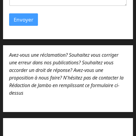
i
r
e
Envoyer
E
-
m
a
i
l
Avez-vous une réclamation? Souhaitez vous corriger
une erreur dans nos publications? Souhaitez vous
accorder un droit de réponse? Avez-vous une
proposition à nous faire? N'hésitez pas de contacter la
Rédaction de Jambo en remplissant ce formulaire ci-
dessus
Lisez attentivement notre procédure de
réclamation