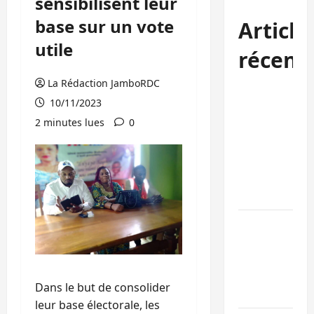
sensibilisent leur
base sur un vote
Article
utile
récent
La Rédaction JamboRDC
Processus de
10/11/2023
Doha : 15
2 minutes lues
0
personnes
remises à
l’AFC/M23
avec l’appui
du CICR
Bukavu : des
routes en
ruine
paralysent la
Dans le but de consolider
circulation
leur base électorale, les