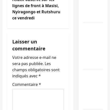
avec
lignes de front à Masisi,
a
l’appui du
Nyiragongo et Rutshuru
CICR
t
ce vendredi
Bukavu :
i
des
o
routes en
Laisser un
ruine
commentaire
n
paralysent
Votre adresse e-mail ne
la
d
sera pas publiée.
Les
circulation
’
champs obligatoires sont
Ebola : la
indiqués avec
*
a
RDC
Commentaire
*
intensifie
r
la lutte
avec
t
l’OMS