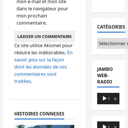
mon e-mail et mon site
Kinshasa
dans le navigateur pour
mon prochain
commentaire.
CATÉGORIES
Catégories
Ce site utilise Akismet pour
réduire les indésirables.
En
savoir plus sur la façon
dont les données de vos
JAMBO
commentaires sont
WEB-
traitées
.
RADIO
Lecteur
00:00
00:00
audio
HISTOIRES CONNEXES
Lecteur
00:00
00:00