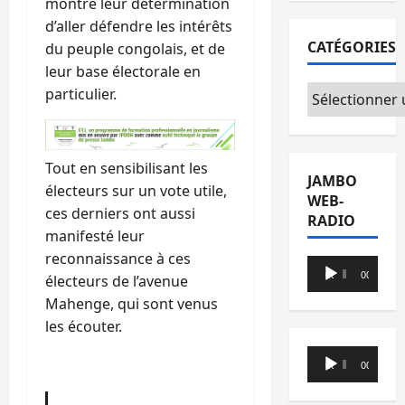
montré leur détermination
d’aller défendre les intérêts
CATÉGORIES
du peuple congolais, et de
leur base électorale en
Catégories
particulier.
Tout en sensibilisant les
JAMBO
électeurs sur un vote utile,
WEB-
ces derniers ont aussi
RADIO
manifesté leur
reconnaissance à ces
Lecteur
00:00
00:00
électeurs de l’avenue
audio
Mahenge, qui sont venus
les écouter.
Lecteur
00:00
00:00
audio