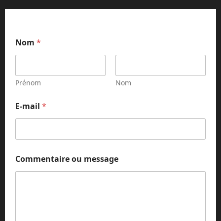
Nom
*
Prénom
Nom
E
E-mail
*
-
m
a
i
l
C
Commentaire ou message
o
m
m
e
n
t
a