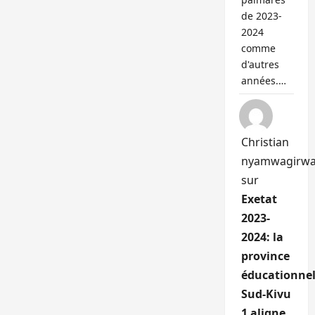
de 2023-
2024
comme
d'autres
années.…
Christian
nyamwagirw
sur
Exetat
2023-
2024: la
province
éducationnel
Sud-Kivu
1 aligne