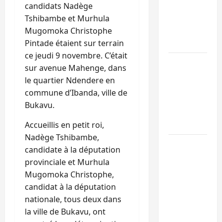
Ebola : la RD
candidats Nadège
intensifie la
Tshibambe et Murhula
lutte avec
Mugomoka Christophe
l’OMS
Pintade étaient sur terrain
ce jeudi 9 novembre. C’était
Uvira : une
sur avenue Mahenge, dans
journée de
le quartier Ndendere en
mercredi
commune d’Ibanda, ville de
marquée par
Bukavu.
l’appel à la
paix
Accueillis en petit roi,
Nadège Tshibambe,
GENOCOST :
candidate à la députation
l’AFC/M23
provinciale et Murhula
conteste la
Mugomoka Christophe,
démarche
candidat à la députation
portée par
nationale, tous deux dans
Kinshasa
la ville de Bukavu, ont