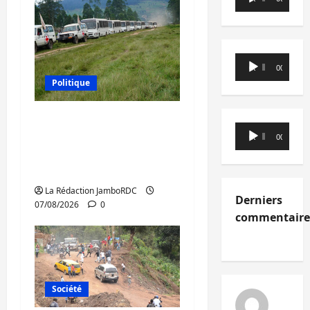
audio
Lecteur
00:00
00:00
audio
Politique
Processus de Doha : 15
Lecteur
personnes remises à
00:00
00:00
audio
l’AFC/M23 avec l’appui
du CICR
La Rédaction JamboRDC
Derniers
07/08/2026
0
commentaire
Société