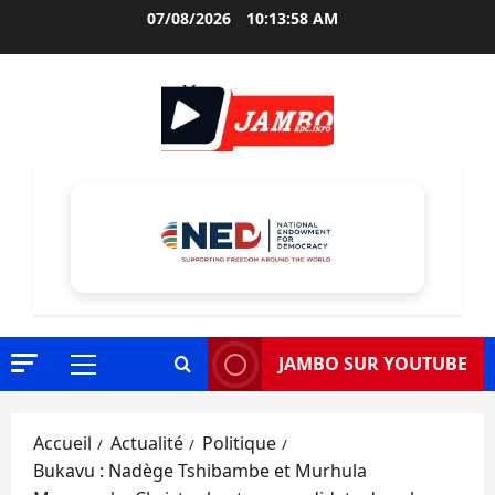
Aller
07/08/2026
10:13:59 AM
au
contenu
JAMBO SUR YOUTUBE
Menu
principal
Accueil
Actualité
Politique
Bukavu : Nadège Tshibambe et Murhula