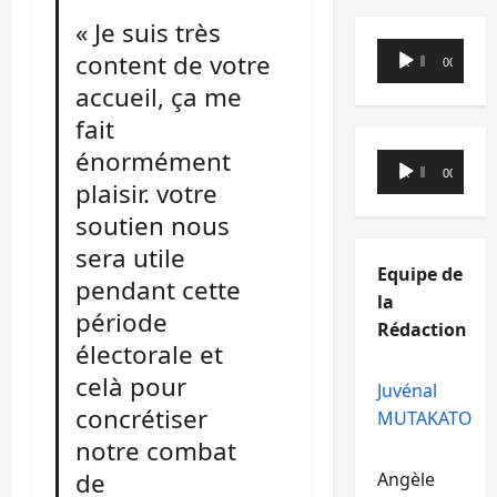
« Je suis très
Lecteur
content de votre
00:00
00:00
audio
accueil, ça me
fait
énormément
Lecteur
00:00
00:00
plaisir. votre
audio
soutien nous
sera utile
Equipe de
pendant cette
la
période
Rédaction
électorale et
celà pour
Juvénal
concrétiser
MUTAKATO
notre combat
de
Angèle