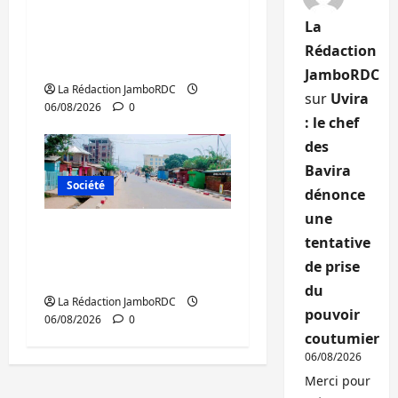
Bukavu : des routes en
La
ruine paralysent la
Rédaction
circulation
JamboRDC
La Rédaction JamboRDC
sur
Uvira
06/08/2026
0
: le chef
des
Bavira
Société
dénonce
une
Uvira : une journée de
tentative
mercredi marquée par
de prise
l’appel à la paix
du
La Rédaction JamboRDC
pouvoir
06/08/2026
0
coutumier
06/08/2026
Merci pour