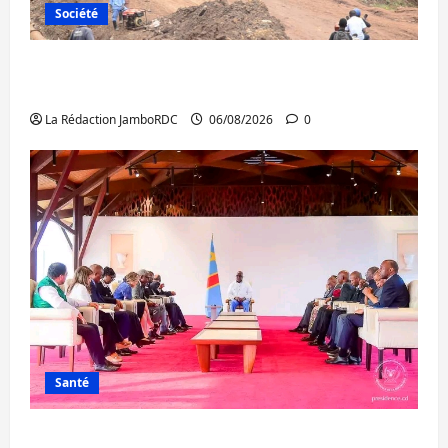
Société
Bukavu : des routes en ruine paralysent la
circulation
La Rédaction JamboRDC
06/08/2026
0
Santé
Ebola : la RDC intensifie la lutte avec l’OMS