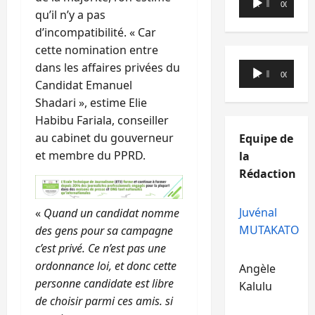
00:00
00:00
audio
qu’il n’y a pas
d’incompatibilité. « Car
cette nomination entre
Lecteur
dans les affaires privées du
00:00
00:00
audio
Candidat Emanuel
Shadari », estime Elie
Habibu Fariala, conseiller
au cabinet du gouverneur
Equipe de
et membre du PPRD.
la
Rédaction
Juvénal
«
Quand un candidat nomme
MUTAKATO
des gens pour sa campagne
c’est privé. Ce n’est pas une
ordonnance loi, et donc cette
Angèle
personne candidate est libre
Kalulu
de choisir parmi ces amis. si