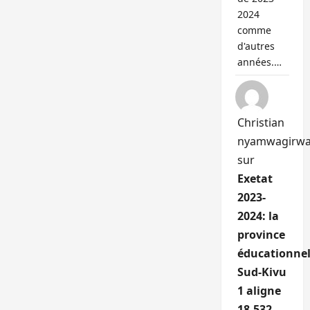
2024
comme
d'autres
années.…
Christian
nyamwagirw
sur
Exetat
2023-
2024: la
province
éducationnel
Sud-Kivu
1 aligne
18.532