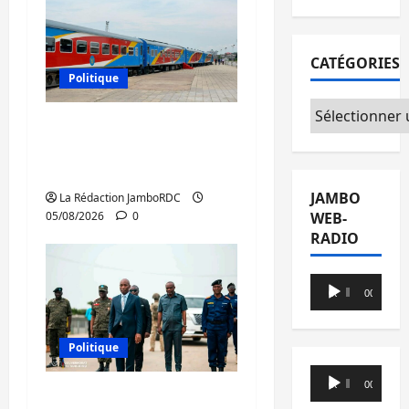
CATÉGORIES
Politique
Catégories
RDC : le recrutement
des mandataires
publics est lancé
JAMBO
La Rédaction JamboRDC
WEB-
05/08/2026
0
RADIO
Lecteur
00:00
00:00
audio
Politique
Lecteur
00:00
00:00
Sud-Kivu : de retour à
audio