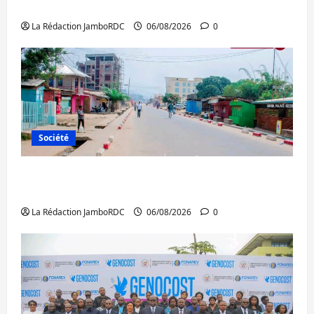
Ebola : la RDC intensifie la lutte avec l’OMS
La Rédaction JamboRDC
06/08/2026
0
Société
Uvira : une journée de mercredi marquée
par l’appel à la paix
La Rédaction JamboRDC
06/08/2026
0