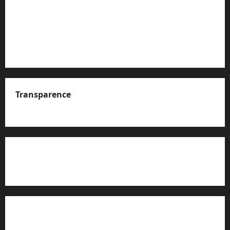
Transparence
A propos de nous
Rapport d’auto-évaluation de transparence (JTI)