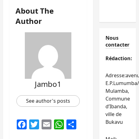
About The
Author
Nous
contacter
Rédaction:
Adresse:aven
Jambo1
E.P.Lumumba/
Mulamba,
Commune
See author's posts
d’Ibanda,
ville de
Facebook
Twitter
Email
WhatsApp
Partager
Bukavu