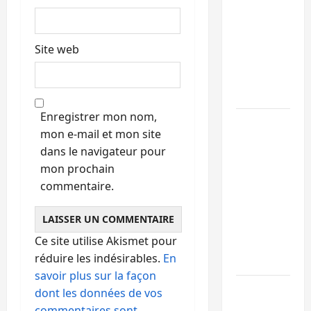
Ebola : la
RDC
intensifie
Site web
la lutte
avec
l’OMS
Enregistrer mon nom,
Uvira :
mon e-mail et mon site
une
dans le navigateur pour
journée
mon prochain
de
commentaire.
mercredi
marquée
par
Ce site utilise Akismet pour
l’appel à
réduire les indésirables.
En
la paix
savoir plus sur la façon
GENOCOST
dont les données de vos
:
commentaires sont