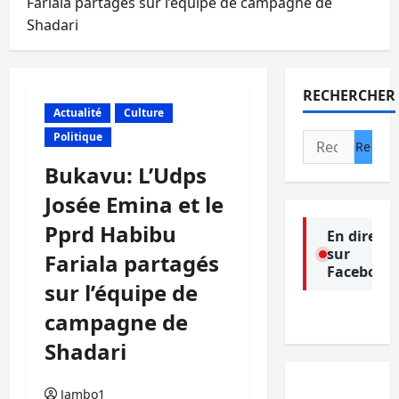
Fariala partagés sur l’équipe de campagne de
Shadari
RECHERCHER
Actualité
Culture
Politique
Rechercher :
Bukavu: L’Udps
Josée Emina et le
Pprd Habibu
En direct
sur
Fariala partagés
Facebook
sur l’équipe de
campagne de
Shadari
Jambo1