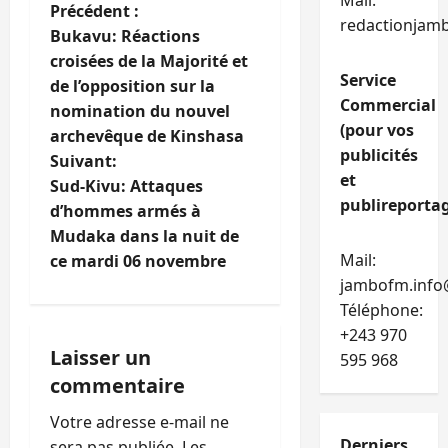
Mail:
N
Précédent :
redactionjam
Bukavu: Réactions
a
croisées de la Majorité et
Service
de l’opposition sur la
v
Commercial
nomination du nouvel
(pour vos
i
archevêque de Kinshasa
publicités
Suivant:
g
et
Sud-Kivu: Attaques
publireportag
d’hommes armés à
a
Mudaka dans la nuit de
Mail:
t
ce mardi 06 novembre
jambofm.info
i
Téléphone:
+243 970
o
Laisser un
595 968
commentaire
n
Votre adresse e-mail ne
d
Derniers
sera pas publiée.
Les