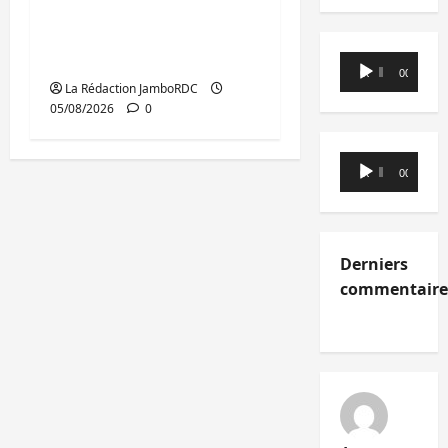
Uvira, Purusi relance
les priorités
sécuritaires
Lecteur
00:00
00:00
audio
La Rédaction JamboRDC
05/08/2026
0
Lecteur
00:00
00:00
audio
Derniers
commentaire