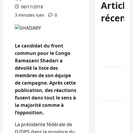
Article
06/11/2018
récent
3 minutes lues
0
Bukavu : des
routes en
Le candidat du front
ruine
commun pour le Congo
paralysent la
Ramazani Shadari a
circulation
dévoilé la liste des
Ebola : la RD
membres de son équipe
intensifie la
de campagne. Après cette
lutte avec
publication, des réactions
l’OMS
fusent dans tout le sens à
la majorité comme à
Uvira : une
l’opposition.
journée de
mercredi
La présidente fédérale de
marquée par
l’UDPS dans la province du