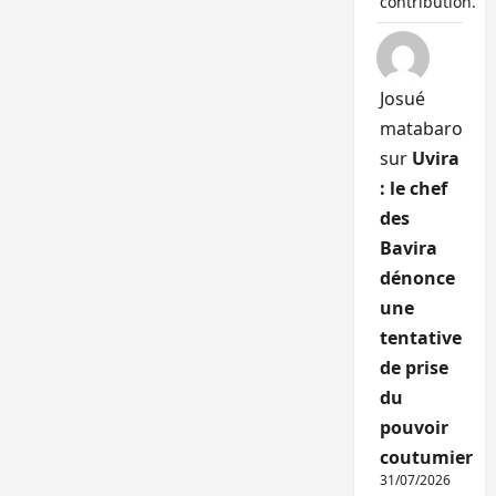
contribution.
Josué
matabaro
sur
Uvira
: le chef
des
Bavira
dénonce
une
tentative
de prise
du
pouvoir
coutumier
31/07/2026