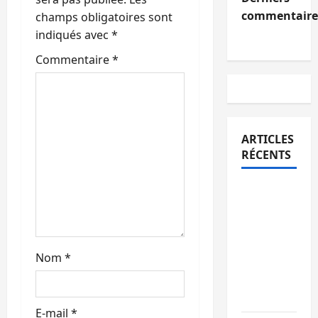
commentaire
’
champs obligatoires sont
indiqués avec
*
a
Commentaire
*
r
t
i
ARTICLES
RÉCENTS
c
Bukavu :
l
des
e
routes en
ruine
Nom
*
paralysent
la
circulation
E-mail
*