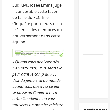
l’appel à la
Sud Kivu, Josée Emina juge
paix
inconcevable cette façon
de faire du FCC. Elle
GENOCOST :
s’inquiète par ailleurs de la
l’AFC/M23
présence des membres du
conteste la
gouvernement dans cette
démarche
équipe.
portée par
Kinshasa
Ebola : après
« Quand vous analysez très
Bukavu,
bien cette liste, vous sentez la
l’UNPC-Sud-
peur dans le camp du FCC,
Kivu équipe
c’est du jamais vu au monde
les médias
quand vous observez ce qui
des territoire
se passe au Congo, il n y a
qu’au Gondwana où vous
trouverez un premier ministre