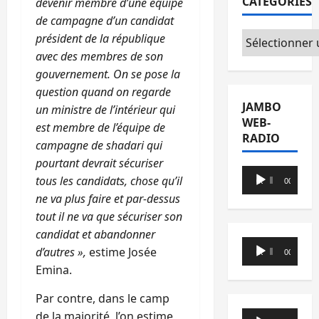
CATÉGORIES
devenir membre d’une équipe
de campagne d’un candidat
Catégories
président de la république
avec des membres de son
gouvernement. On se pose la
question quand on regarde
JAMBO
un ministre de l’intérieur qui
WEB-
est membre de l’équipe de
RADIO
campagne de shadari qui
pourtant devrait sécuriser
Lecteur
tous les candidats, chose qu’il
00:00
00:00
audio
ne va plus faire et par-dessus
tout il ne va que sécuriser son
candidat et abandonner
Lecteur
d’autres »,
estime Josée
00:00
00:00
audio
Emina.
Par contre, dans le camp
Lecteur
de la majorité, l’on estime