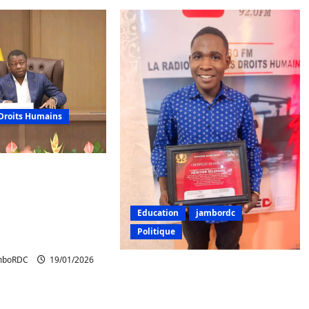
Droits Humains
t de la RDC : Lomé
nvaincre des
s régionaux et
Education
jambordc
aux pour une
Politique
ale
amboRDC
19/01/2026
Bukavu : JamboFM à travers
Héritier Selemani OG reçoit
un certificat de mérite