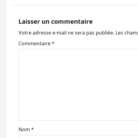
i
g
Laisser un commentaire
a
Votre adresse e-mail ne sera pas publiée.
Les champ
t
Commentaire
*
i
o
n
d
’
a
Nom
*
r