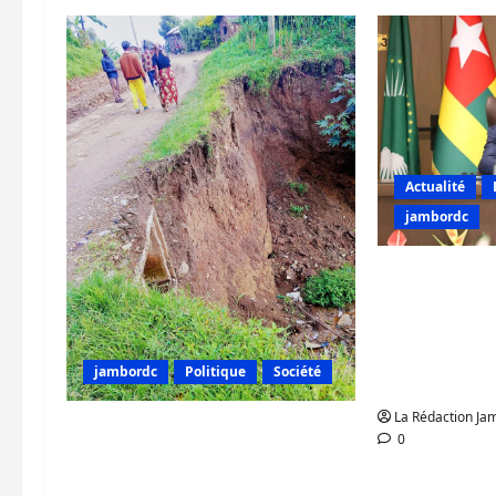
Actualité
jambordc
Crise à l’Es
tente de co
responsable
internation
jambordc
Politique
Société
paix région
La Rédaction J
Kalehe : dégradation
0
avancée de la route numéro
2, Bukavu-Goma