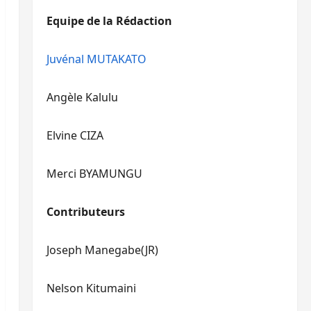
diminuer
haut/bas
Equipe de la Rédaction
le
pour
volume.
augmenter
ou
Juvénal MUTAKATO
diminuer
le
Angèle Kalulu
volume.
Elvine CIZA
Merci BYAMUNGU
Contributeurs
Joseph Manegabe(JR)
Nelson Kitumaini