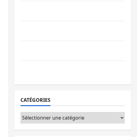
Bagira : des infrastructures grâce aux
contributions des habitants à Mulambula
RDC : le recrutement des mandataires
publics est lancé
Sud-Kivu : de retour à Uvira, Purusi
relance les priorités sécuritaires
Bukavu : vols et agressions en série, la
société civile appelle à agir
CATÉGORIES
Catégories