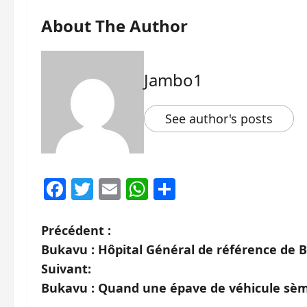
About The Author
Jambo1
See author's posts
Facebook
Twitter
Email
WhatsApp
Partager
N
Précédent :
Bukavu : Hôpital Général de référence de 
a
Suivant:
v
Bukavu : Quand une épave de véhicule sèm