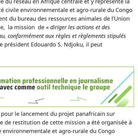
ue du réseau en Afrique centrale et y représente la
é civile environnementale et agro-rurale du Congo
ent du bureau des ressources animales de l’Union
le, la mission de «
diriger les actions et des
éseau, conformément aux règles et règlements stipulés
 le président Edouardo S. Ndjoku, il peut
e pour le lancement du projet panafricain sur
e de restitution de cette mission a été organisée à
vile environnementale et agro-rurale du Congo