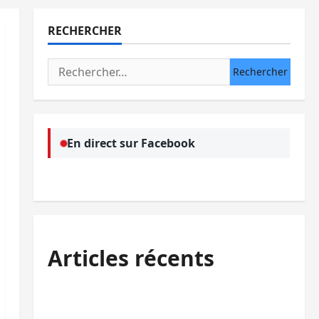
RECHERCHER
Rechercher :
En direct sur Facebook
Articles récents
Bukavu : la Pharmakina expose son
savoir-faire à Kivu Soko Foire