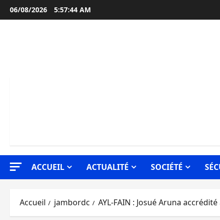
Aller
06/08/2026
5:57:45 AM
au
contenu
ACCUEIL
ACTUALITÉ
SOCIÉTÉ
SÉC
Accueil
jambordc
AYL-FAIN : Josué Aruna accrédité