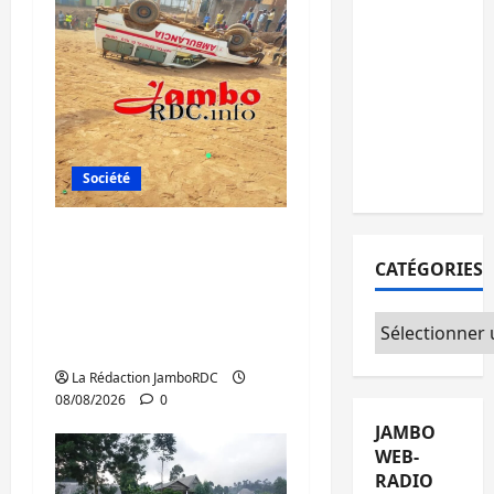
15
personnes
remises à
l’AFC/M23
avec
l’appui du
CICR
Société
Bagira : une
ambulance renversée
CATÉGORIES
à Ciriri, la NDSCI
dénonce l’état de la
Catégories
route
La Rédaction JamboRDC
08/08/2026
0
JAMBO
WEB-
RADIO