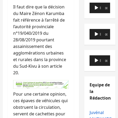
Lecteur
Il faut dire que la décision
00:00
00:00
audio
du Maire Zénon Karumba
fait référence à l’arrêté de
l’autorité provinciale
Lecteur
n°19/040/2019 du
00:00
00:00
audio
28/08/2019 pourtant
assainissement des
agglomérations urbaines
Lecteur
et rurales dans la province
00:00
00:00
audio
du Sud-Kivu à son article
20.
Equipe de
la
Pour une certaine opinion,
Rédaction
ces épaves de véhicules qui
obstruent la circulation,
Juvénal
servent de cachettes pour