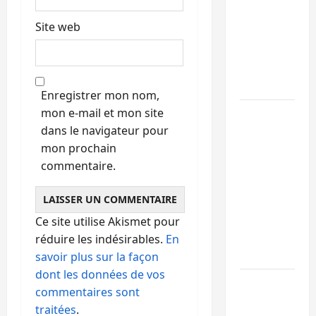
libération
Site web
de 15
personnes
affiliées à
l’AFC/M23
Enregistrer mon nom,
mon e-mail et mon site
Bagira :
dans le navigateur pour
une
mon prochain
ambulance
commentaire.
renversée
à Ciriri, la
NDSCI
dénonce
Ce site utilise Akismet pour
l’état de
réduire les indésirables.
En
la route
savoir plus sur la façon
dont les données de vos
Sud-Kivu
commentaires sont
: l’UNPC
traitées
.