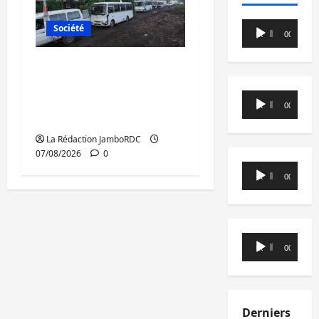
Lecteur
Société
00:00
00:00
audio
Beni : l’échange de
prisonniers entre
Lecteur
l’AFC/M23 et Kinshasa
00:00
00:00
audio
ne convainc pas
La Rédaction JamboRDC
07/08/2026
0
Lecteur
00:00
00:00
audio
Lecteur
00:00
00:00
audio
Derniers