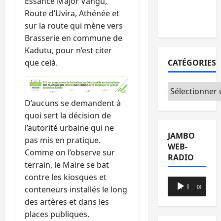
Essance Major Vangu,
avec l’appui
Route d’Uvira, Athénée et
du CICR
sur la route qui mène vers
Brasserie en commune de
Kadutu, pour n’est citer
CATÉGORIES
que celà.
Catégories
D’aucuns se demandent à
quoi sert la décision de
l’autorité urbaine qui ne
JAMBO
pas mis en pratique.
WEB-
Comme on l’observe sur
RADIO
terrain, le Maire se bat
contre les kiosques et
Lecteur
conteneurs installés le long
00:00
00:00
audio
des artères et dans les
places publiques.