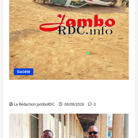
Société
Bagira : une ambulance renversée à Ciriri,
la NDSCI dénonce l’état de la route
La Rédaction JamboRDC
08/08/2026
0