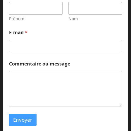
Prénom
Nom
N
E-mail
*
o
m
N
o
m
N
Commentaire ou message
o
m
Envoyer