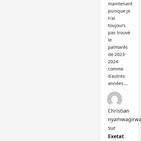
maintenant
puisque je
n'ai
toujours
pas trouvé
le
palmarès
de 2023-
2024
comme
d'autres
années.…
Christian
nyamwagirw
sur
Exetat