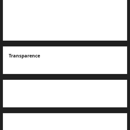
Transparence
A propos de nous
Rapport d’auto-évaluation de transparence (JTI)