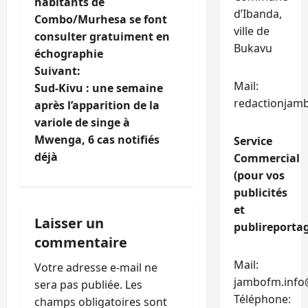
i
habitants de
d’Ibanda,
Combo/Murhesa se font
g
ville de
consulter gratuiment en
Bukavu
échographie
a
Suivant:
Mail:
t
Sud-Kivu : une semaine
redactionjam
après l’apparition de la
i
variole de singe à
Mwenga, 6 cas notifiés
Service
o
déjà
Commercial
n
(pour vos
publicités
d
et
Laisser un
publireportag
’
commentaire
a
Mail:
Votre adresse e-mail ne
jambofm.info
sera pas publiée.
Les
r
Téléphone:
champs obligatoires sont