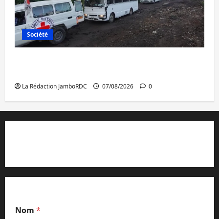
Société
Beni : l’échange de prisonniers entre
l’AFC/M23 et Kinshasa ne convainc pas
La Rédaction JamboRDC
07/08/2026
0
Contact et réclamations
Nom
*