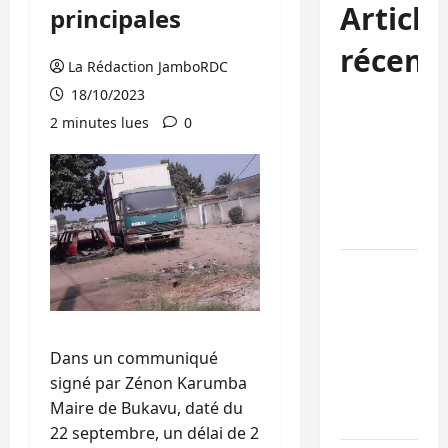
Article
principales
récent
La Rédaction JamboRDC
18/10/2023
Kinshasa
2 minutes lues
0
confirme la
libération de
15 personnes
affiliées à
l’AFC/M23
Bagira : une
ambulance
renversée à
Ciriri, la
Dans un communiqué
NDSCI
signé par Zénon Karumba
dénonce l’éta
Maire de Bukavu, daté du
de la route
22 septembre, un délai de 2