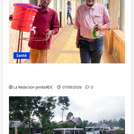
Santé
Sud-Kivu : l’UNPC maintient l’alerte contre
Ebola
La Rédaction JamboRDC
07/08/2026
0