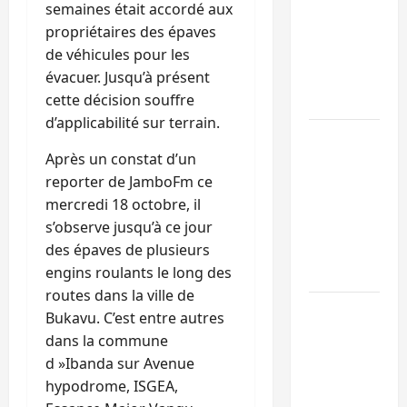
semaines était accordé aux
Sud-Kivu :
propriétaires des épaves
l’UNPC
de véhicules pour les
maintient
évacuer. Jusqu’à présent
l’alerte contr
cette décision souffre
Ebola
d’applicabilité sur terrain.
Beni :
Après un constat d’un
l’échange de
reporter de JamboFm ce
prisonniers
mercredi 18 octobre, il
entre
s’observe jusqu’à ce jour
l’AFC/M23 et
des épaves de plusieurs
Kinshasa ne
engins roulants le long des
convainc pas
routes dans la ville de
Processus de
Bukavu. C’est entre autres
Doha : 15
dans la commune
personnes
d »Ibanda sur Avenue
remises à
hypodrome, ISGEA,
l’AFC/M23