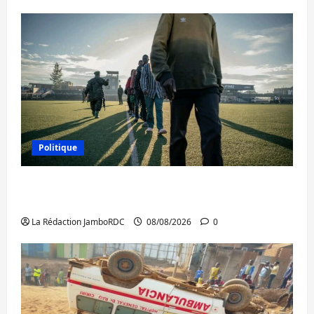
Politique
Kinshasa confirme la libération de 15
personnes affiliées à l’AFC/M23
La Rédaction JamboRDC
08/08/2026
0