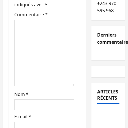
+243 970
t
indiqués avec
*
595 968
Commentaire
*
i
c
Derniers
l
commentaire
e
ARTICLES
Nom
*
RÉCENTS
Kinshasa
E-mail
*
confirme
la