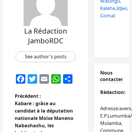
Walungu,
Kalehe,Idjwi,
Goma)
La Rédaction
JamboRDC
See author's posts
Nous
Facebook
Twitter
Email
WhatsApp
Partager
contacter
Rédaction:
N
Précédent :
Kabare : grâce au
a
Adresse:aven
candidat à la députation
E.P.Lumumba/
nationale Moïse Maneno
v
Mulamba,
Nabashashu, les
Commune